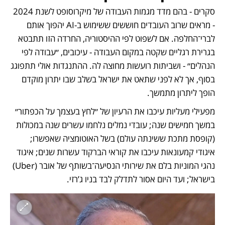
סקרים - בהם מדד מגמות העבודה של מיקרוסופט לשנת 2024 
- מראים שרוב העובדים חוששים ששימוש ב-AI יהפוך אותם 
לברי־החלפה. אם לשפוט לפי ההיסטוריה, החרדה הזו תתבטא 
בגרירת רגליים שקטה במקום העבודה - עיכובים, ״עבודה לפי 
הנהלים״ - ושביתות רועשות מחוצה לה. ההתנגדות אולי תתפוגג 
בסוף, אך לא לפני שתאט את ישראל בשלב שבו יתרון מוקדם 
הופך ליתרון מתמשך.
מפעילי מעליות עיכבו את הרעיון של ״לחץ בעצמך על הכפתור״ 
במשך חמישים שנה; עובדי נמלים נלחמו עשרים שנה במכולות 
(קופסת מתכת ששינתה עולם) בשל האוטומציה שאפשרו; 
איגודי קמעונאות עיכבו את קוראי הברקוד עשרות שנים; איגוד 
נהגי המוניות בלם את שירותי הנסיעה־בשותף של אובר (Uber) 
בישראל; ועד היום אסור לתדלק לבד בניו ג’רזי.