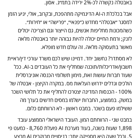
באבטלה נקשרה לכ-2% ירידה בתמ״ג. אסון.
אבל בכלכלת ה-AI הדינמיקה מתהפכת, ובקרוב, אולי, יגיע הזמן 
למסגר ״אבטלה״ מחדש כ״פנאי״, ״פרישה״ או ״חירות״. 
כשהמכונות מחליפות אנשים, גם הייצור וגם הצריכה יכולים 
לזנק; ורמת החיים יכולה להיות גבוהה יותר באבטלה מלאה 
מאשר בתעסוקה מלאה. זה עולם חדש מופלא.
לא מסתדר? נחשוב יחד. דמיינו שיש לכם משרד עורכי דין/ראיית 
חשבון/אדריכלות/תוכנה שמחליף את כל העובדים ב-AI. ככל 
שעוד חברות עושות זאת, מימון תשלומי הכנסה אוניברסלית 
הולכים וגדלים ידרוש העלאות מס. במקרה הקיצון - אבטלה של 
100% - הכנסות המדינה יצטרכו להחליף את כל תלושי השכר 
במשק. בממוצע, החברות ישלמו במסים חדשים בערך מה 
ששילמו פעם בשכר. במבט ראשון - לא הרווחתם כלום.
במבט שני - הרווחתם המון. העובד הישראלי הממוצע עובד 
1,898 שעות בשנה, בעוד מערכת AI פועלת 8,760 - כמעט פי 
5. ובכל שעה היא מספיקה יותר: בניסויים מבוקרים AI מבצע 