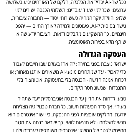
ככל שה-AI יגדיל את הכלכלה, חלקם של האזרחים יגיע בשלושה 
ערוצים: שכר למי שעוד עובדים; תשלומי הכנסה ישירים למי 
שלא; והוזלת יוקר המחיה כששירותי יסוד — תחבורה ציבורית, 
גישה בסיסית ל-AI, פעוטונים ולמידה לאורך החיים — יהפכו 
חינמיים. כך המשקיעים מקבלים ודאות, והציבור יודע שהוא 
שותף מלא בפירות האוטומציה.
העסקה הגדולה
ישראל ניצבת בפני בחירה: להיאחז בעולם שבו חייבים לעבוד 
כדי לאכול - עד שמתחרים מונעי-AI משאירים אותנו מאחור; או 
לכרות אמנה חדשה - הכנסה בלי בתעסוקה, אוטומציה בלי 
התנגדות ושגשוג חסר תקדים.
טבעי לדחות את הדיון על הכנסה אוניברסלית ״עד שתהיה 
בעיה״, אך סדר הפעולות חשוב. כל חברת טכנולוגיה מצליחה 
יודעת: מחלקים אופציות לפני ההנפקה, כי יישור אינטרסים הוא 
תנאי להצלחה - לא תוצאת לוואי. כך ישראל בנתה את מגזר 
ההייטק לקטר של המשק: אינטרסים משותפים לעבודה ולהון, 