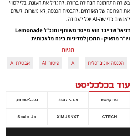
בשורה התחתונה הבחירה ברורה: להגדיל את העוגה, בלי לכווץ 
את הפרוסה של האזרחים. להבטיח הכנסה, לא משרות. לשלם 
לאנשים כדי שה-AI יוכל לעבודה.
דניאל שרייבר הוא מייסד משותף ומנכ"ל Lemonade 
ויו"ר מוזאיק - המכון למדיניות בינה מלאכותית
תגיות
הכנסה אוניברסלית
AI
פיטורי AI
אבטלת AI
עוד בכלכליסט
פודקאסט
אנרגיה 360
כלכליסט טק
Scale Up
XIMUSNXT
CTECH
יסייה חדשה
נפתח בכרטיסייה חדשה