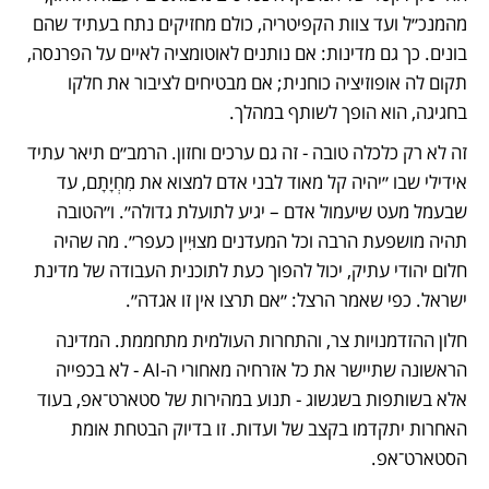
מהמנכ״ל ועד צוות הקפיטריה, כולם מחזיקים נתח בעתיד שהם 
בונים. כך גם מדינות: אם נותנים לאוטומציה לאיים על הפרנסה, 
תקום לה אופוזיציה כוחנית; אם מבטיחים לציבור את חלקו 
בחגיגה, הוא הופך לשותף במהלך.
זה לא רק כלכלה טובה - זה גם ערכים וחזון. הרמב״ם תיאר עתיד 
אידילי שבו ״יהיה קל מאוד לבני אדם למצוא את מִחְיָתָם, עד 
שבעמל מעט שיעמול אדם – יגיע לתועלת גדולה״. ו״הטובה 
תהיה מושפעת הרבה וכל המעדנים מצוּיִין כעפר״. מה שהיה 
חלום יהודי עתיק, יכול להפוך כעת לתוכנית העבודה של מדינת 
ישראל. כפי שאמר הרצל: ״אם תרצו אין זו אגדה״.
חלון ההזדמנויות צר, והתחרות העולמית מתחממת. המדינה 
הראשונה שתיישר את כל אזרחיה מאחורי ה-AI - לא בכפייה 
אלא בשותפות בשגשוג - תנוע במהירות של סטארט־אפ, בעוד 
האחרות יתקדמו בקצב של ועדות. זו בדיוק הבטחת אומת 
הסטארט־אפ.