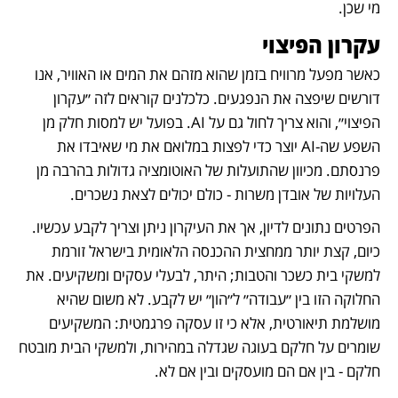
מי שכן.
עקרון הפיצוי
כאשר מפעל מרוויח בזמן שהוא מזהם את המים או האוויר, אנו 
דורשים שיפצה את הנפגעים. כלכלנים קוראים לזה ״עקרון 
הפיצוי״, והוא צריך לחול גם על AI. בפועל יש למסות חלק מן 
השפע שה-AI יוצר כדי לפצות במלואם את מי שאיבדו את 
פרנסתם. מכיוון שהתועלות של האוטומציה גדולות בהרבה מן 
העלויות של אובדן משרות - כולם יכולים לצאת נשכרים.
הפרטים נתונים לדיון, אך את העיקרון ניתן וצריך לקבע עכשיו. 
כיום, קצת יותר ממחצית ההכנסה הלאומית בישראל זורמת 
למשקי בית כשכר והטבות; היתר, לבעלי עסקים ומשקיעים. את 
החלוקה הזו בין ״עבודה״ ל״הון״ יש לקבע. לא משום שהיא 
מושלמת תיאורטית, אלא כי זו עסקה פרגמטית: המשקיעים 
שומרים על חלקם בעוגה שגדלה במהירות, ולמשקי הבית מובטח 
חלקם - בין אם הם מועסקים ובין אם לא.