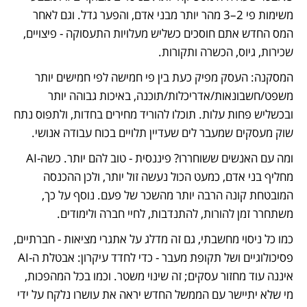
משימות פי 2–3 מהר יותר מבני אדם, והפער גדל. וגם לאחר 
המס החדש אתם חוסכים כשליש מעלויות התעסוקה - פיצויים, 
שכירות, גיוס, הכשרה ותקורות.
המסקנה: העסק מפיק כעת בין פי חמישה לפי חמישים יותר 
משפט/חשבונאות/אדריכלות/תוכנה, באיכות גבוהה יותר 
ובכשליש פחות עלות. תוכלו להוריד מחירים בחדות, ולתפוס נתח 
שוק מעסקים שמעבר לים שעדיין תלויים בכוח עבודה אנושי.
ומה עם האנשים ששוחררו? פיננסית - טוב להם יותר. כשה-AI 
מחליף בני אדם, כמעט הכול נעשה זול יותר, ולכן ההכנסה 
המובטחת קונה הרבה יותר מהשכר של פעם. נוסף על כך, 
משתחרר זמן להורות, להתנדבות, לחיי חברה ולימודים.
כמו כל ניסוי מחשבתי, גם זה מדלג על אתגרי מציאות - חברתיים, 
פסיכולוגיים ושל תקופת מעבר - כדי לחדד עיקרון: אבטלת ה-AI 
איננה עוד מחזור עסקים; זה שינוי משטר. וכמו בכל המהפכות, 
מי שלא יתיישר עם הממשל החדש יראה את עושרו נלקח על ידי 