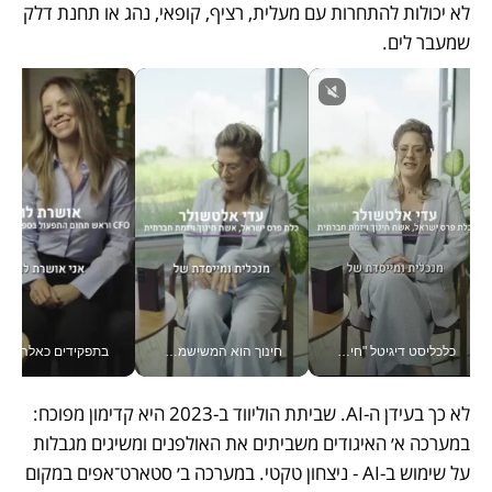
לא יכולות להתחרות עם מעלית, רציף, קופאי, נהג או תחנת דלק 
שמעבר לים.
כלכליסט דיגיטל "חינוך הוא המשימה של החיים שלי"_v
חינוך הוא המשישמה של החיים שלי - V
בתפקידים כאלה אי אפשר לח
לא כך בעידן ה-AI. שביתת הוליווד ב-2023 היא קדימון מפוכח: 
במערכה א׳ האיגודים משביתים את האולפנים ומשיגים מגבלות 
על שימוש ב-AI - ניצחון טקטי. במערכה ב׳ סטארט־אפים במקום 