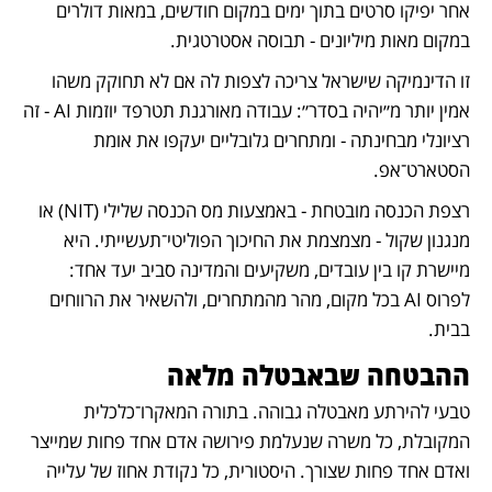
אחר יפיקו סרטים בתוך ימים במקום חודשים, במאות דולרים 
במקום מאות מיליונים - תבוסה אסטרטגית.
זו הדינמיקה שישראל צריכה לצפות לה אם לא תחוקק משהו 
אמין יותר מ״יהיה בסדר״: עבודה מאורגנת תטרפד יוזמות AI - זה 
רציונלי מבחינתה - ומתחרים גלובליים יעקפו את אומת 
הסטארט־אפ.
רצפת הכנסה מובטחת - באמצעות מס הכנסה שלילי (NIT) או 
מנגנון שקול - מצמצמת את החיכוך הפוליטי־תעשייתי. היא 
מיישרת קו בין עובדים, משקיעים והמדינה סביב יעד אחד: 
לפרוס AI בכל מקום, מהר מהמתחרים, ולהשאיר את הרווחים 
בבית.
ההבטחה שבאבטלה מלאה
טבעי להירתע מאבטלה גבוהה. בתורה המאקרו־כלכלית 
המקובלת, כל משרה שנעלמת פירושה אדם אחד פחות שמייצר 
ואדם אחד פחות שצורך. היסטורית, כל נקודת אחוז של עלייה 