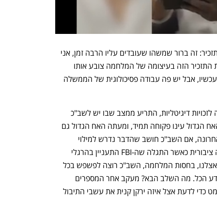
 בירנהק ביקר גם את התזמון של קידום התזכיר: זה ברור שמשהו שעובדים עליו הרבה זמן, אני 
לא רואה שזה קשור למלחמה. אבל שליפת התזכיר הזה בעיצומה של המלחמה צובע אותו 
בצבעים של הכרחיות. אין סיכוי שזה נולד עכשיו, אבל יש פה עבודה פסיכולוגית של הממשלה 
פעיל הפרטיות צבי דביר, ממייסדי התנועה לזכויות דיגיטליות, התריע ממצב שבו יש לשב"כ 
גישה לכמעט כל מאגר מידע ממוחשב. "האח הגדול עינו פקוחה תמיד, ומעתה האח הגדול גם 
ידע לאיזה אתר גלשת ואיזה סרט ראית לאחרונה, אם השב"כ חושב שהדבר נדרש למילוי 
תפקידיו", אמר. "בארה"ב התעוררה סערה ציבורית כאשר התגלה שה-FBI התעניין בהרגלי 
הקריאה של אזרחים בספריות הציבוריות. אצלנו, בחסות המלחמה, השב"כ רוצה לפשפש בכל 
פרט מחיינו, ואם דבר לא ישתנה הוא גם ידע הכל. מה השלב הבא? מעקב אחר המספרים 
הסידוריים של השטרות שהוצאת מהכספומט כדי לדעת אצל איזה ירקן קנית את עשבי התיבול 