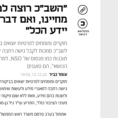
"השב"כ רוצה ל
מחיינו, ואם דבר
יידע הכל"
כלכליסט
דיגיטל
חוקרים ומומחים לפרטיות יוצאים בב
לשב"כ סמכות לקבל גישה רחבה למ
תוכנות כ
הנושא", הם טוענים
עומר כביר
10:53, 12.12.23
מעיני הציבור כולו", התריע עו"ד גיל גן-מ
 אתמול בערב פרסם משרד ראש הממשלה 