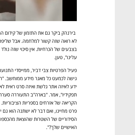
עלינו", טען.
האישיים שלך?".