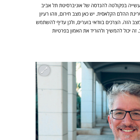
פרופ׳ ערן טוך, ראש המחלקה להנדסת תעשייה בפקולטה להנדסה של אוניברסיטת תל אביב 
העלה, טענה דומה: "בעיניי מדובר בדוקטרינת ההלם הקלאסית. יש כאן מצב חירום, וזהו רעיון 
רע לקבל החלטות לא הפיכות על בסיס המצב הזה. הצרכים בוודאי בוערים, ולכן עדיף להשתמש 
בהוראת שעה, ולא בתיקון של חוק השב״כ. זה יכול להמשיך ולהוריד את האמון בפרטיות 
נפתח בכרטיסייה חדשה
נפתח בכרטיסייה חדשה