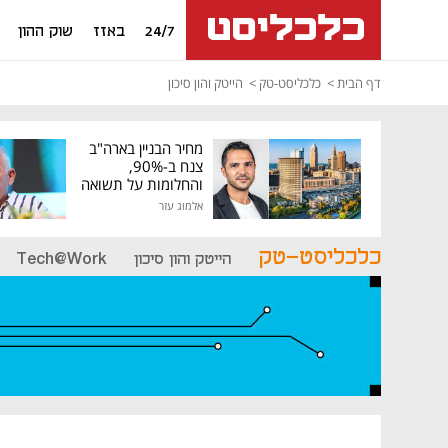
24/7
באזז
שוק ההון
דף הבית
כלכליסט-טק
הייטק והון סיכון
מחיר הבניין בארה"ב
צנח ב-90%,
והחלומות על תשואה
גבוהה התנפצו
אלמוג עזר
כלכליסט-טק
הייטק והון סיכון
Tech@Work