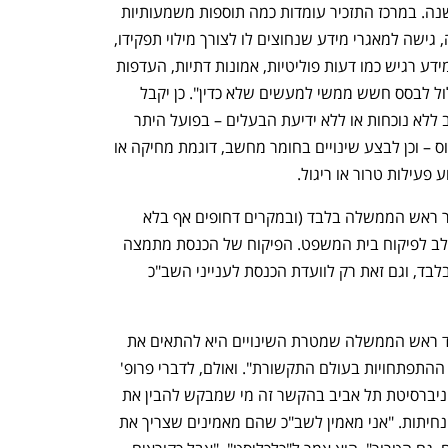
 מאז נחקק לפני יותר מ-20 שנה. במרכז התזכיר עומדות כמה תוספות משמעותיות 
לסמכויות שנתונות בידי השב"כ. הראשונה, גישה למאגרי מידע שנחוצים לו לצורך מילוי תפקידו, 
ובכלל זה מידע ביומטרי על בסיס פרטני ומידע רגיש כמו דעות פוליטיות, אמונות דתיות, העדפות 
מיניות ויחסים עם בני משפחה אם זה "עלול לבסס חשש ממשי למעשים שלא כדין". כן יקבל 
השב"כ סמכות לבצע חיפוש בחומר מחשב ללא נוכחות או ללא ידיעת הבעלים – בפועל היתר 
חוקי להשתמש בתוכנות ריגול דוגמת פגסוס – וכן לבצע שינויים בחומר מחשב, דוגמת מחיקה או 
פעילות טרור או ריגול.
 כל הסמכויות אלו ניתנות להפעלה באישור ראש הממשלה בלבד (ובמקרים דחופים אף בלא 
צורך באישור שלו), ואינם נתונים בשום שלב לפיקוח בית המשפט. הפיקוח של הכנסת מתמצה 
בהצגת דו"ח על פעולות אלו פעם בשנה בלבד, וגם זאת רק לוועדת הכנסת לענייני השב"כ 
 בדברי ההסבר לתזכיר החוק הסביר משרד ראש הממשלה שמטרת השינויים היא להתאים את 
סמכויות השב"כ למציאות הנוכחית, "בראי ההתפתחויות בעולם התקשורת". ואולם, לדברי פרופ' 
מיכאל בירנהק מהפקולטה למשפטים באוניברסיטת תל אביב בהקשר זה מי שמבקש להבין את 
הצידוק לסמכויות החדשות נמצא בעמדת נחיתות. "אני מאמין לשב"כ שהם מאמינים שצריך את 