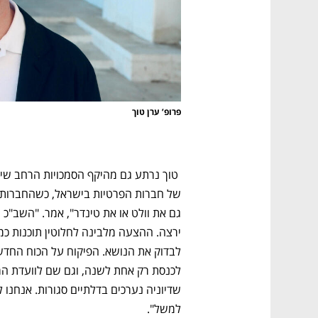
CTech – the
הבית של ההייטק הישראלי
פרופ’ ערן טוך
למשל".