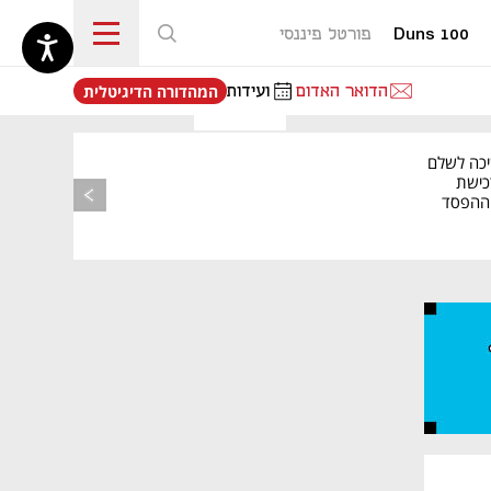
Duns 100
פורטל פיננסי
נפתח בכרטיסייה חדשה
הדואר האדום
ועידות
המהדורה הדיגיטלית
יכה לשלם
כישת
BASE: ההפסד
הרבעוני זינק ל-76