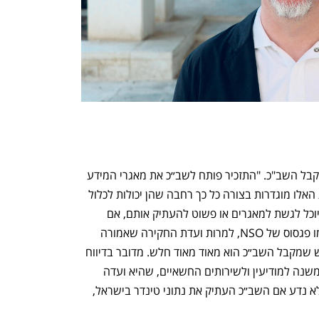
ענף במתח גבוה
מדברים כלכלה, עסקים ומה שב
 טוך נרתע גם מהיקף הסמכויות הרחב שיקבל השב"כ. "התזכיר פותח לשב״כ את מאגרי המידע 
של חברות הפרטיות בישראל, כשהחברות האלו מוגדרות בצורה כל כך רחבה שהן יכולות לכלול 
גם את וולט או את טינדר", אמר. "השב"כ יוכל לגשת למאגרים או פשוט להעתיק אותם, אם 
ירצה. ההצעה מלבינה לחלוטין תוכנות כמו פגסוס של NSO, למרות ועדת החקירה שאמורה 
לבדוק את הנושא. הפיקוח על הכוח החדש שמקבל השב״כ הוא מאוד מאוד חלש. מדובר בדיווח 
לכנסת רק אחת לשנה, וגם שם לוועדת המשנה למודיעין ולשירותים החשאיים, שהיא ועדה 
שדיוניה נערכים בדלתיים סגורות. אנחנו לא נדע אם השב״כ העתיק את נתוני טינדר בישראל, 