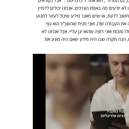
המידע ואת היכולות האלה. העולם התקדם, גם הטרור", הוא אמר ל"כלכליסט". "אבל כקוראים 
מבחוץ אנחנו בעמדה נורא קשה, כי אנחנו לא יודעים מה באמת הצרכים. אנחנו יכולים לדמיין 
שיש מחבל שעושה דברים ברשת שנורא חשוב לדעת, או שיש מאגר מידע שיכול לעזור למנוע 
פיגוע. אז ברור שאני רוצה שהשב"כ יעשה את העבודה שלו, ואני מניח שהשב"כ הוא גוף 
מסודר, בוודאי יחסית למשטרה. הכוונות שלו טובות ואני רוצה שהוא יגן עליי. אבל אנחנו לא 
יודעים באמת מה הצידוק. וגם לא יגידו לנו, הנה מקרה שבו היה מידע שאם היה מונע את 