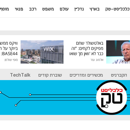
כלכליסט-טק
בארץ
נדל"ן
עולם
משפט
רכב
פנאי
מוסף
באלטשולר שחם
וויקס ממש
מפיקים לקחים: "זה
ביוקר על ר
כבר לא 'וואן מן' שואו
44
של גילעד"
אלמוג עזר
סופי שולמן
מיליון דולר
הקברניט
מכשירים ומדריכים
שוברת קודים
TechTalk