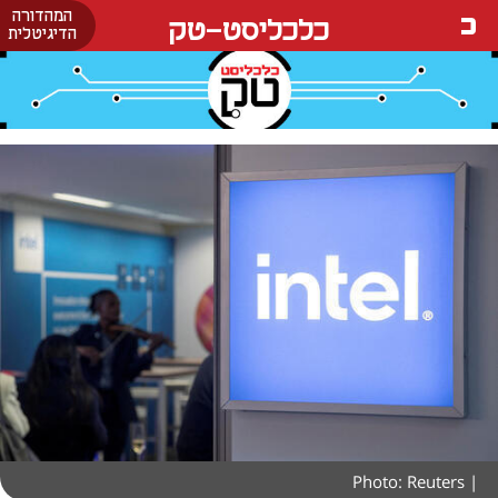
המהדורה
כלכליסט-טק
הדיגיטלית
| Photo: Reuters