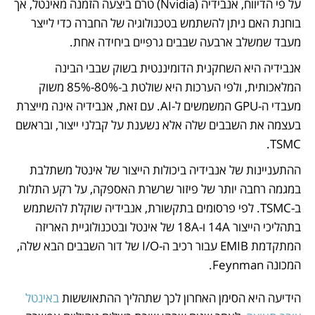
על פי הדיווח, אנבידיה (Nvidia) טרם ביצעה הזמנה מאינטל, אך 
בוחנת האם ניתן להשתמש בטכנולוגיה של החברה כדי לייצר 
מעבד שמשלב ארבעה שבבים גרפיים ביחידה אחת.
אנבידיה היא השחקנית הדומיננטית בשוק שבבי הבינה 
המלאכותית, ולפי הערכות היא שולטת ב-80%-85% משוק 
מעבדי ה-GPU המשמשים ל-AI. עם זאת, אנבידיה אינה מייצרת 
בעצמה את השבבים שלה אלא נשענת על קבלני ייצור, ובראשם 
TSMC. 
ההתעניינות של אנבידיה ביכולות הייצור של אינטל משתלבת 
במגמה רחבה יותר של פיזור שרשרת האספקה, על רקע התלות 
ב-TSMC. לפי פרסומים בתקשורת, אנבידיה שוקלת להשתמש 
בתהליכי הייצור 14A ו-18A של אינטל ובטכנולוגיית האריזה 
המתקדמת EMIB עבור רכיב ה-I/O של דור השבבים הבא שלה, 
המכונה Feynman. 
הידיעה היא הסימן האחרון לכך שתהליך ההתאוששות 
באינטל 