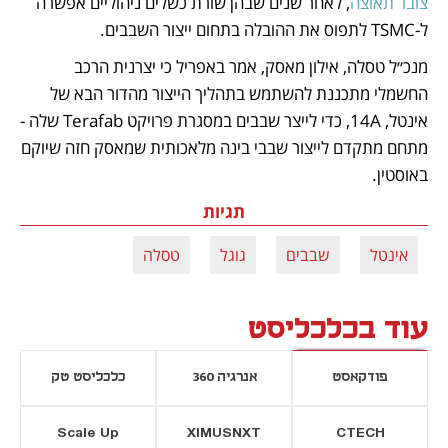
צובר תאוצה
, לאחר שנים שבהן שורת כשלים ניהוליים אפשרה 
ל-TSMC לתפוס את ההובלה בתחום ייצור השבבים.
מנכ״ל טסלה, אילון מאסק, אמר באפריל כי יצרנית הרכב 
החשמלי מתכננת להשתמש בתהליך הייצור מהדור הבא של 
אינטל, 14A, כדי לייצר שבבים במסגרת פרויקט Terafab שלה - 
מתחם מתקדם לייצור שבבי בינה מלאכותית שמאסק חזה שיוקם 
באוסטין.
תגיות
אינטל
שבבים
גוגל
טסלה
עוד בכלכליסט
פודקאסט
אנרגיה 360
כלכליסט טק
Scale Up
XIMUSNXT
CTECH