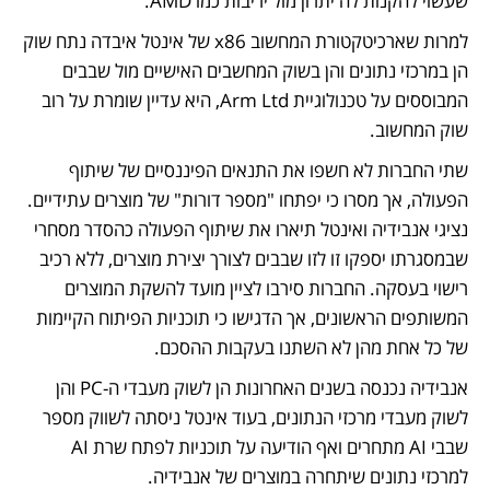
שעשוי להקנות לה יתרון מול יריבות כמו AMD. 
למרות שארכיטקטורת המחשוב x86 של אינטל איבדה נתח שוק 
הן במרכזי נתונים והן בשוק המחשבים האישיים מול שבבים 
המבוססים על טכנולוגיית Arm Ltd, היא עדיין שומרת על רוב 
שוק המחשוב.
שתי החברות לא חשפו את התנאים הפיננסיים של שיתוף 
הפעולה, אך מסרו כי יפתחו "מספר דורות" של מוצרים עתידיים. 
נציגי אנבידיה ואינטל תיארו את שיתוף הפעולה כהסדר מסחרי 
שבמסגרתו יספקו זו לזו שבבים לצורך יצירת מוצרים, ללא רכיב 
רישוי בעסקה. החברות סירבו לציין מועד להשקת המוצרים 
המשותפים הראשונים, אך הדגישו כי תוכניות הפיתוח הקיימות 
של כל אחת מהן לא השתנו בעקבות ההסכם.
אנבידיה נכנסה בשנים האחרונות הן לשוק מעבדי ה-PC והן 
לשוק מעבדי מרכזי הנתונים, בעוד אינטל ניסתה לשווק מספר 
שבבי AI מתחרים ואף הודיעה על תוכניות לפתח שרת AI 
למרכזי נתונים שיתחרה במוצרים של אנבידיה.