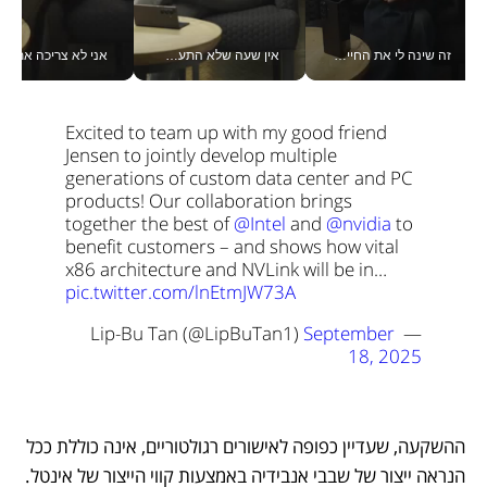
זה שינה לי את החיים: איך עידו איז'ק הופך את הסמארטפון לכלי צילום מקצועי_v
אין שעה שלא התעסקתי במשבר - טל אלכסנדרוביץ’ שגב מנהלת משברים תקשורתיים מכל מקום עם ה- Galaxy Z Fold8 Ultra שלה_v
אני לא צריכה את המשרד:
Excited to team up with my good friend 
Jensen to jointly develop multiple 
generations of custom data center and PC 
products! 
Our collaboration brings 
together the best of 
@Intel
 and 
@nvidia
 to 
benefit customers – and shows how vital 
x86 architecture and NVLink will be in… 
pic.twitter.com/lnEtmJW73A
September 
— Lip-Bu Tan (@LipBuTan1) 
18, 2025
ההשקעה, שעדיין כפופה לאישורים רגולטוריים, אינה כוללת ככל 
הנראה ייצור של שבבי אנבידיה באמצעות קווי הייצור של אינטל. 