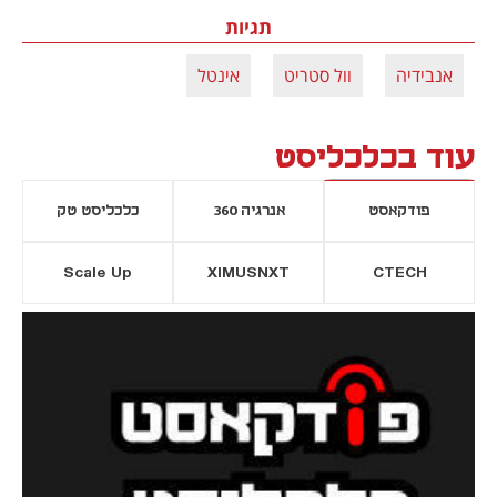
תגיות
אנבידיה
וול סטריט
אינטל
עוד בכלכליסט
פודקאסט
אנרגיה 360
כלכליסט טק
Scale Up
XIMUSNXT
CTECH
יסייה חדשה
נפתח בכרטיסייה חדשה