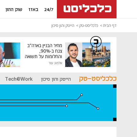
24/7
באזז
שוק ההון
דף הבית
כלכליסט-טק
הייטק והון סיכון
מחיר הבניין בארה"ב
צנח ב-90%,
כלכליסט
דיגיטל
והחלומות על תשואה
גבוהה התנפצו
אלמוג עזר
כלכליסט-טק
הייטק והון סיכון
Tech@Work