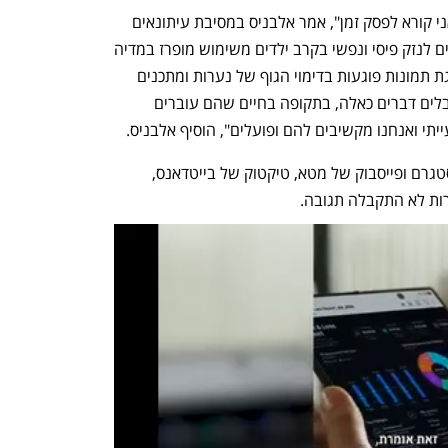
"המדיה החברתית פוגעת בילדים שלנו ואני קורא לפסק זמן", אמר אלבניס במסיבת עיתונאים 
שערך בנושא. הוא התייחס בדבריו לסיכונים לנזק פיסי ונפשי בקרב ילדים משימוש מופרז במדיה 
החברתית, ובייחוד ציין את הסיכונים מהצגת תמונות פוגעות בדימוי הגוף של נערות ומתכנים 
מיזוגניים המיועדים לבנים. "בני 14 שמקבלים דברים כאלה, בתקופה בחיים שהם עוברים 
ייתי ואנחנו מקשיבים להם ופועלים", הוסיף אלבניס. 
החוקים מכוונים נגד פלטפורמות כמו אינסטגרם ופייסבוק של מטא, טיקטוק של בייטדאנס, 