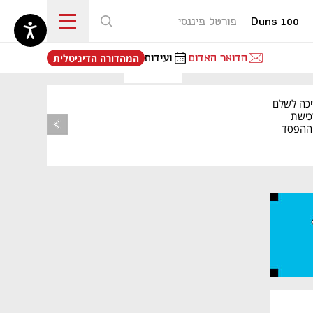
Duns 100
פורטל פיננסי
נפתח בכרטיסייה חדשה
הדואר האדום
ועידות
המהדורה הדיגיטלית
מאמר קניות
יכה לשלם
כישת
BASE: ההפסד
הרבעוני זינק ל-76