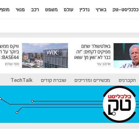
כלכליסט-טק
בארץ
נדל"ן
עולם
משפט
רכב
פנאי
מוסף
באלטשולר שחם
וויקס ממש
מפיקים לקחים: "זה
ביוקר על ר
כבר לא 'וואן מן' שואו
44
של גילעד"
אלמוג עזר
סופי שולמן
מיליון דולר
הקברניט
מכשירים ומדריכים
שוברת קודים
TechTalk