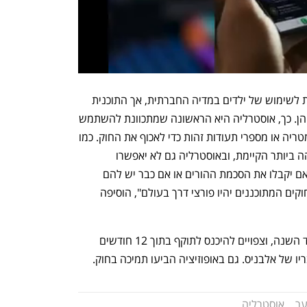
מספר מדינות כבר הודיעו כי יחקקו הגבלות לשימוש של ילדים במדיה החברתית, אך התוכנית 
של אוסטרליה היא המחמירה ביותר מביניהן. כך, אוסטרליה היא הראשונה שמתכוונת להשתמש 
בשיטות לאימות גיל המשתמשים כמו ביומטריה או מספרי תעודות זהות כדי לאכוף את החוק. כמו 
כן, ההגבלה של גיל 16 ומעלה היא הגבוהה ביותר הקיימת, ובאוסטרליה גם לא יאפשרו 
לצעירים להיכנס למדיה החברתית אפילו אם יקבלו את הסכמת ההורים או אם כבר יש להם 
חשבון קיים. "מה שאנחנו מכריזים פה והחוקים המתוכננים יהיו פורצי דרך בעולם", הוסיפה 
החוקים יוצגו בפני הפרלמנט האוטרלי עוד השנה, וצפויים להיכנס לתוקף בתוך 12 חודשים 
ו של אלבניס. גם באופוזיציה הביעו תמיכה בחוק. 
ער
אוסטרליה