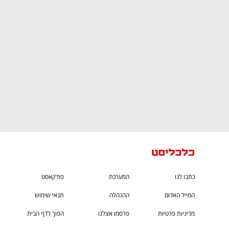
CTech – the
הבית של ההייטק הישראלי
כתבו לנו
המערכת
פודקאסט
המייל האדום
ההנהלה
תנאי שימוש
מדיניות פרטיות
פרסמו אצלנו
הפוך לדף הבית