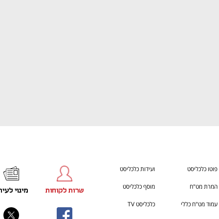
ענף במתח גבוה
מדברים כלכלה, עסקים ומה שב
פוטו כלכליסט
ועידות כלכליסט
המרת מט"ח
מוסף כלכליסט
שרות לקוחות
מינוי לעית
עמוד מט"ח כללי
כלכליסט TV