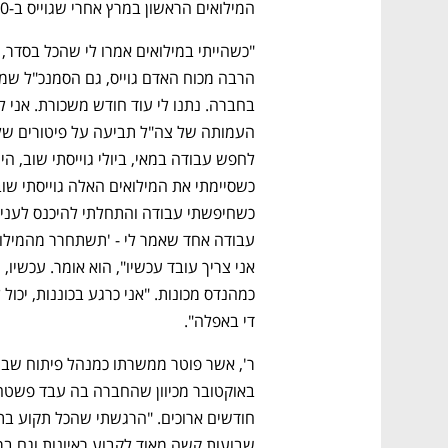
CTech – the
הבית של ההייטק הישראלי
המילואים הראשון במרץ אחרי שגוייס ב-7.10, חזר לעבודה ובאפריל הודיעו לו על פיטורים. 
די באפלה". 