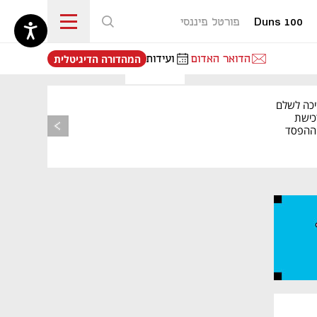
Duns 100
פורטל פיננסי
נפתח בכרטיסייה חדשה
הדואר האדום
ועידות
המהדורה הדיגיטלית
יכה לשלם
כישת
BASE: ההפסד
הרבעוני זינק ל-76