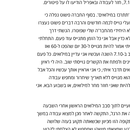
ענף במתח גבוה
מדברים כלכלה, עסקים ומה שב
"כשהייתי במילואים אמרו לי שהכל בסדר, 'תתרכז במילואים'. בסוף החברה פשוט נפלה כי 
הרבה מכוח האדם גוייס, גם הסמנכ"ל שמעלי גוייס לכמה חודשים והרבה דברים פשוט נעצרו 
בחברה. נתנו לי עוד חודש משכורת. אני לא היחידי מהחבר'ה שלי שפוטרו. הגשתי דרך 
העמותה של צה"ל תביעה על פיטורים שלא כדין אבל אני כל הזמן מתגייס עוד פעם. התחלתי 
לחפש עבודה במאי, ביולי גוייסתי שוב, הייתי אמור להיות מגוייס ל-30 יום שהפכו ל-60 ואז 
כשסיימתי את המילואים האלה גוייסתי שוב ב-7.10 השנה ועכשיו אני עדיין במילואים. כל פעם 
כשחיפשתי עבודה והתחלתי להיכנס לעניינים ולפתח את הקשרים גוייסתי שוב. היה לי ראיון 
עבודה אחד שאמר לי - 'תשתחרר מהמילואים תדבר איתי, כי אני אראיין אותך עכשיו והכל אבל 
אני צריך עובד עכשיו", הוא אומר. עכשיו, הוא מגוייס ללא תאריך שיחרור ומחפש עבודה 
כמהנדס מכונות. "אני כרגע בכוננות, יכול להיות שאני חוזר מחר למילואים, או בשבוע הבא. אני 
ר', אשר פוטר ממשרתו כמנהל פיתוח שבועיים לתוך סבב המילואים הראשון אחרי השבעה 
באוקטובר מכיוון שהחברה בה עבד פשטה את הרגל, התקשה לאחר מכן למצוא עבודה במשך 
חודשים ארוכים. "הרגשתי שהכל תקוע בתקופה הזו מכיוון שכשאתה תקוע בעזה שלושה 
שבועות קשה מאוד לקבוע ראיונות וגם ברגע שמצאתי מישהו שמחפש לא הצלחתי לקבוע 