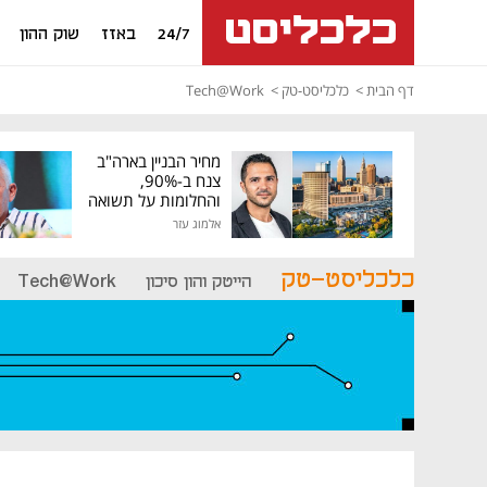
24/7
באזז
שוק ההון
דף הבית
כלכליסט-טק
Tech@Work
מחיר הבניין בארה"ב
צנח ב-90%,
והחלומות על תשואה
גבוהה התנפצו
אלמוג עזר
כלכליסט-טק
הייטק והון סיכון
Tech@Work