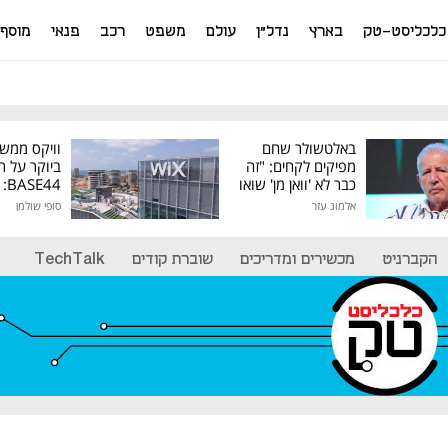
כלכליסט-טק
בארץ
נדל"ן
עולם
משפט
רכב
פנאי
מוסף
באלטשולר שחם
וויקס ממש
מפיקים לקחים: "זה
ביוקר על ר
כבר לא 'וואן מן' שואו
44
של גילעד"
אלמוג עזר
סופי שולמן
מיליון דולר
הקברניט
מכשירים ומדריכים
שוברת קודים
TechTalk