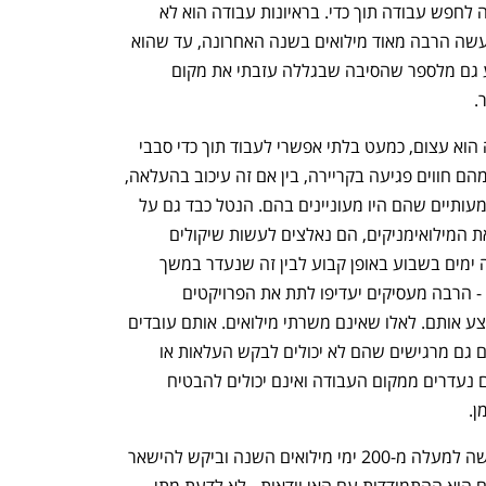
כעת, הוא נמצא שוב בסבב מילואים ומנסה לחפש עבודה תוך כדי. בראיונות עבודה הוא לא 
חושף את עובדת היותו משרת מילואים שעשה הרבה מאוד מילואים בשנה האחרונה, עד שהוא 
מגיע לשלבים מאוד מתקדמים. "אני נמנע גם מלספר שהסיבה שבגללה עזבתי את מקום 
. 
הנטל על חיילי המילואים בשנה האחרונה הוא עצום, כמעט בלתי אפשרי לעבוד תוך כדי סבבי 
שירות בלי תמיכה ממקום העבודה. רבים מהם חווים פגיעה בקריירה, בין אם זה עיכוב בהעלאה, 
בקידום או קבלת פרויקטים חדשים או משמעותיים שהם היו מעוניינים בהם. הנטל כבד גם על 
המעסיקים. גם אם המעסיקים באים לקראת המילואימניקים, הם נאלצים לעשות שיקולים 
עסקיים. בבחירה בין עובד שנמצא חמישה ימים בשבוע באופן קבוע לבין זה שנעדר במשך 
חודשים או נמצא רק שלושה ימים בשבוע - הרבה מעסיקים יעדיפו לתת את הפרויקטים 
החשובים לעובדים שנמצאים על מנת לבצע אותם. לאלו שאינם משרתי מילואים. אותם עובדים 
שנמצאים במילואים במשך חודשים ארוכים גם מרגישים שהם לא יכולים לבקש העלאות או 
פרויקטים שהיו מעוניינים בהם מכיוון שהם נעדרים ממקום העבודה ואינם יכולים להבטיח 
ן. 
א', מהנדס תוכנה בחברת גאמפא אשר עשה למעלה מ-200 ימי מילואים השנה וביקש להישאר 