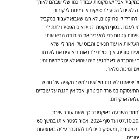
אמנם חייל עם פריבילגיה - שיכול לעבוד במקביל אבל יש מקומות עבודה כמו שלי שבהם לאורך 
תקופה של שלושה או ארבעה חודשים אתה לא יכול הגיע להספקים או זמינות ללקוחות 
שנדרשת בתפקיד. בסופו של דבר התחילו להוריד לי פרויקטים, לא רצו שאבוא לעבוד במקביל 
למילואים אלא שאשב בבית למרות שיכולתי לעבוד. בסוף תקופת המילואים הפסיקו לתת לי 
פרויקטים חדשים, היו נותנים לי כל מני משימות קטנות כדי להעביר את היום וזה הביא אותי 
למצב של התפטרות. לא יכולתי גם לקבל העלאות או עוד תנאים והבוס שלי אמר לי שלא 
תפקדתי בשנה האחרונה ולא הראיתי ביצועים טובים. איך יכולתי להראות ביצועים אם לא נתנו 
לי לעבוד?", הוא אומר. ההסבר שקיבל לכך שהתבקש לא להגיע היה שהוא לא יכול להיות זמין 
ם זמינות מלאה. 
החוק אוסר אמנם לפטר חיילי מילואים בשל יציאתם לשירות מילואים למשך תקופה של חודש 
לאחר חזרתם לעבודה אלא באישור ועדת התעסוקה במשרד הביטחון, אבל אין הגנה על עובדים 
אה או קידום. 
 הורחבה במהלך מלחמת השבעה באוקטובר כך שאם עובד שירת 
במילואים לפחות 60 יום בתקופה שבין 07.10.2023 ועד סוף 2024, אסור לפטר אותו במשך 60 
ימים מתום השירות. גם הגנה זו תקפה רק לפיטורים, ומעסיקים יכולים להתגבר עליה באמצעות 
ורים. 