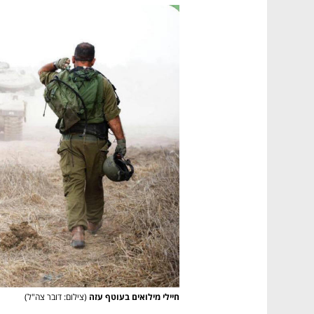
חיילי מילואים בעוטף עזה
(צילום: דובר צה"ל)