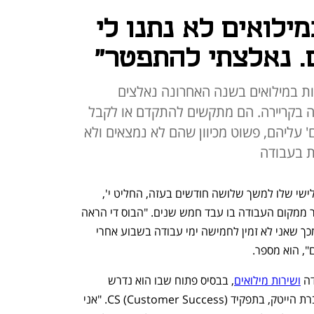
2 יום במילואים לא נתנו לי
. נאלצתי להתפטר"
ת במילואים בשנה האחרונה נאלצים
ה בקריירה. הם מתקשים להתקדם או לקבל
 עליהם, פשוט מכיוון שהם לא נמצאים ולא
ת בעבודה
לפני חודשיים, בדרך לסבב המילואים השלישי שלו למשך שלושה חודשים בעזה, החליט י', 
אשר ביקש שלא להזדהות בשמו, להתפטר ממקום העבודה בו עבד חמש שנים. "הבוס די הראה 
לי את הדרך החוצה. הוא לא היה מרוצה מכך שאני לא זמין לחמישה ימי עבודה בשבוע אחרי 
ה 
ושירות מילואים
, בבסיס פתוח שבו הוא נדרש 
לשלוש-ארבע משמרות בשבוע ועבד בחברת הייטק, בתפקיד CS (Customer Success). "אני 