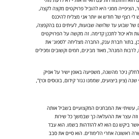
בעילום שם, אומר שאחד האתגרים הקשים הוא ההתמודדות עם האי וודאות - לא לדעת מתי 
שולפים אותך מהחיים להקפצה. "אני סניור, הציפייה ממני היא להוביל פרויקטים מקצה לקצה, 
להיות בקשר עם המון צוותים בחו״ל. כשיש לי רצף של חודש או יותר אני מצליח להיכנס 
לעניינים ולרוץ. יש לי הרבה סבבים קצרים של שבוע עד שלושה שבועות, לעיתים גם בהקפצה, 
כך שאני צריך להתמודד עם הרבה אי וודאות ולא יכול לתכנן קדימה. זה מקשה על הפרויקטים 
שאני מוביל והאנשים שעובדים איתי. כמובן, בתור חברת ענק, החברה מצליחה 'לספוג' את 
המחיר של העבודה המקוטעת שלי, וכולם, לרבות המנהל, מאוד מבינים, חמים וקשובים ומכילים 
מן הסתם העובדה שאני נעדר מהעבודה לחלק ניכר מהשנה, משפיעה באופן ישיר על אפיק 
הקידומים שלי ועל הרייטינג שאקבל בסוף שנה (ציון ביצועים, שממנו נגזר קידום, בונוסים וכו׳)", 
נפתח בכרטיסייה חדשה
נפתח בכרטיסייה חדשה
"הייתה מתוכננת לי העלאה בשכר בחברה, עשיתי את המבחנים המקצועיים בשביל אותה 
העלאה, ואז ב-7.10 שנה שעברה גוייסתי וזה עצר את ההעלאה כך שבמשך כל שירות 
המילואים קיבלתי 10% פחות", מספר נ', אשר ביקש גם הוא לא להזדהות בשמו. הוא עבד 
במשך שנתיים וחצי כמהנדס מכונות, במשרה ראשונה אחרי הלימודים. הוא סיים את סבב 