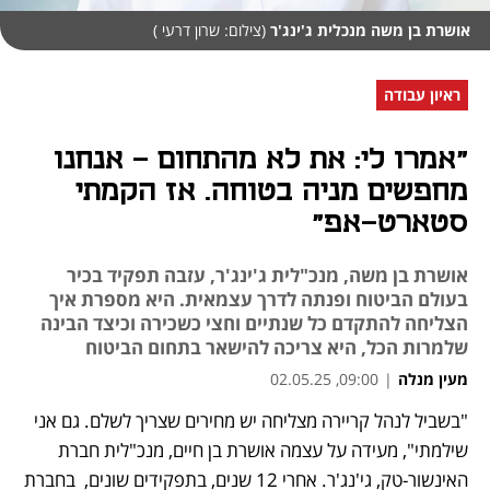
אושרת בן משה מנכלית ג'ינג'ר
(צילום: שרון דרעי )
ראיון עבודה
"אמרו לי: את לא מהתחום – אנחנו
מחפשים מניה בטוחה. אז הקמתי
סטארט-אפ"
אושרת בן משה, מנכ"לית ג'ינג'ר, עזבה תפקיד בכיר
בעולם הביטוח ופנתה לדרך עצמאית. היא מספרת איך
הצליחה להתקדם כל שנתיים וחצי כשכירה וכיצד הבינה
שלמרות הכל, היא צריכה להישאר בתחום הביטוח
מעין מנלה
|
09:00, 02.05.25
"בשביל לנהל קריירה מצליחה יש מחירים שצריך לשלם. גם אני 
נפתח בכרטיסייה חדשה
שילמתי", מעידה על עצמה אושרת בן חיים, מנכ"לית חברת 
האינשור-טק, גי'נג'ר. אחרי 12 שנים, בתפקידים שונים,  בחברת 