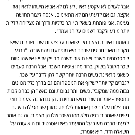
אבל לעולם לא אקטע ראיון, לעולם לא אביא מישהו לראיון ואז 
אקצר, גם אם לדעתי הם לא מתאימים. אנסה ליצור תחושה 
נעימה. אני פותחת בשאלות יותר כלליות ודרך זה מצליחה לדלות 
יותר מידע ולקבל רשמים על המועמד". 
באותם ראיונות היא תמיד שואלת על ציפיות שכר ואומרת שיש 
מקרים מאוד חריגים שבהם היא מופתעת מהתשובה. "ברגע 
שמפרסמים משרה ויש תיאור משרה מדוייק אז יש איזשהו טווח 
שכר מקובל בשוק. ברור מהן ציפיות השכר. אבל הרבה פעמים 
כשאני מראיינת נשים הרבה יותר קשה להן לדבר על שכר. 
לגברים קל יותר לשלוף את המספר והם גם בדרך כלל מכוונים 
גבוה ממה שמקובל. נשים יותר נבוכות וגם כאשר הן כבר נוקבות 
במספר - אומרות שזה גמיש מבחינתן. הן גם הרבה פעמים חצי 
מתנצלות על כך שהן אמהות לילדים. כמובן שזו הכללה ויש גם 
נשים שאומרות בפה מלא מהו השכר שלו הן מצפות. זה גם אומר 
לדעתי הרבה מאוד על המועמד באיזו אסרטיביות הוא עונה על 
השאלה הזו", היא אומרת. 