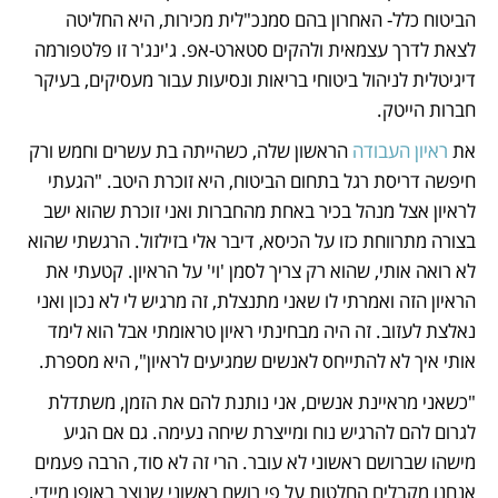
הביטוח כלל- האחרון בהם סמנכ"לית מכירות, היא החליטה 
לצאת לדרך עצמאית ולהקים סטארט-אפ. ג'ינג'ר זו פלטפורמה 
דיגיטלית לניהול ביטוחי בריאות ונסיעות עבור מעסיקים, בעיקר 
חברות הייטק. 
את 
ראיון העבודה
 הראשון שלה, כשהייתה בת עשרים וחמש ורק 
חיפשה דריסת רגל בתחום הביטוח, היא זוכרת היטב. "הגעתי 
לראיון אצל מנהל בכיר באחת מהחברות ואני זוכרת שהוא ישב 
בצורה מתרווחת כזו על הכיסא, דיבר אלי בזילזול. הרגשתי שהוא 
לא רואה אותי, שהוא רק צריך לסמן 'וי' על הראיון. קטעתי את 
הראיון הזה ואמרתי לו שאני מתנצלת, זה מרגיש לי לא נכון ואני 
נאלצת לעזוב. זה היה מבחינתי ראיון טראומתי אבל הוא לימד 
אותי איך לא להתייחס לאנשים שמגיעים לראיון", היא מספרת. 
"כשאני מראיינת אנשים, אני נותנת להם את הזמן, משתדלת 
לגרום להם להרגיש נוח ומייצרת שיחה נעימה. גם אם הגיע 
מישהו שברושם ראשוני לא עובר. הרי זה לא סוד, הרבה פעמים 
אנחנו מקבלים החלטות על פי רושם ראשוני שנוצר באופן מיידי. 