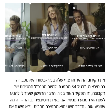
אני לא צריכה את המשרד: רונית שרעבי-חדד מנהלת ארגון של 30000 עובדים מכל מקום_v
בתפקידים כאלה אי אפשר לחכות: אושרת לוי מניעה השקעות ענק מהטלפון_v
כלכליסט דיגיטל
את הקידום המהיר והרציף שלה בכלל-ביטוח היא מסבירה 
במוטיבציה. "בגיל 34 התמנתי להיות סמנכ"ל המכירות של 
הקבוצה, זה תפקיד מאוד בכיר. הדבר הראשון שעזר לי להגיע 
לשם הוא המנוע הפנימי. אני בעלת מוטיבציה גבוהה - וזה מה 
שמניע אותי. הדבר השני הוא התמיכה מהבית. "לא משנה אם 