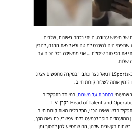
"בחודשיים האחרונים אני נמצאת בשלבים של חיפוש עבודה. הייתי בכמה ראיונות, שלבים 
מתקדמים והרבה דחיות. היו ימים שכל מה שרציתי היה להיכנס למיטה ולא לצאת ממנה, להבין 
איך הבעיה היא לא בהכרח בי ופשוט עשיתי את הכי טוב שיכולתי... אני ממשיכה בכל הכוח עם 
 שלום. 
בתגובה, פנה אליה סמנכ"ל הטכנולוגיות ב-LSports דניאל נצר וכתב: "במקרה מחפשים אצלנו 
הזמין אותה לשלוח קורות חיים. 
 משמעותי
 בתחרות על משרות
, במיוחד בתפקידים 
שאינם טכנולוגיים. לדברי טובי שטיין, Head of Talent and Operations בקרן TLV 
Partners, "בכל פעם שחברה מפרסמת תפקיד חדש שאינו טכני, מתקבלים מאות קורות חיים 
תוך 48 שעות". עם עומס כזה, תהליך סינון המועמדים הופך לכמעט בלתי אפשרי. כתוצאה מכך, 
חברות רבות בוחרות לחפש מועמדים דרך רשתות הקשרים שלהן, מה שמסייע להן לחסוך זמן 