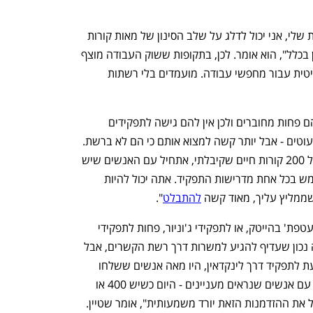
"אם אני יכול למצוא מישהו טוב דרך הרשת שלי, אני יכול לדלג על שלב הסינון של מאות קורות 
חיים. יש תפקידים שלא מגיעים ללינקדאין בכלל", הוא אומר. לכן, בתקופות ששוק העבודה מוצף 
במועמדים, רשת קשרים הופכת להיות קריטית עבור מחפשי עבודה. מועמדים בלי רשתות 
"האפקט של זה הוא שיש המון אנשים שהם פחות מחוברים ולכן אין להם גישה לתפקידים 
האלה. חברות מנסות לגייס יותר נשים, מיעוטים - אבל יותר קשה למצוא אותם כי הם לא ברשת. 
גם אם אני מפרסם בלינקדאין, בערימה של 200 קורות חיים שקיבלתי, אתחיל עם האנשים שיש 
לי איתם איזשהו קשר או מישהו שעומד ממש בכל אחת מדרישות התפקיד. אתה יכול להיות 
שממליץ עליך, מאוד קשה 
להתבלט
". 
ריבוי קורות החיים נכון בעיקר לתפקידי 'מעטפת' בהייטק, או לתפקידי ג'וניור, פחות לתפקידי 
תכנות - אלה עדיין נדרשים. "זה תמיד היה נכון שעדיף להגיע למשרות דרך רשת הקשרים, אבל 
עכשיו זה 'על סטרואידים'. אולי בעבר הגעת לתפקיד דרך לינקדאין, היו מאה אנשים ששלחו 
קורות חיים וצוותי טאלנט שפתוחים לדבר עם אנשים שנראים מעניינים - היום כשיש 400 או 