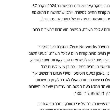
ענף במתח גבוה
מדברים כלכלה, עסקים ומה שב
"אנחנו רואים ריבוי מועמדויות למשרות, אם כי בסקר קצר שערכנו בספטמבר 2024 בקרב 67 
ארגונים, 95% מהם העידו על ירידה בכמות קורות החיים למשרה. ייתכן שתחושה זו מתעצמת 
ם בחופשות ובצמצום של כמות המועמדויות".
עדיין, מחפשי עבודה חווים היטב את התחרות על כל משרה, מגישים מועמדות למשרות רבות 
ואכן, חן גבאי, סמנכ"לית HR בסטארט-אפ הסייבר Zero Networks, מספרת כי בתפקידי 
תמיכה (מעטפת, כאלה שאינם פיתוח) עדיין רואים מאות קורות חיים על כל משרה. "בעיני חשוב 
להתמודד עם ריבוי קורות חיים באחריות ובשקיפות. למשל כשרואים הרבה קורות חיים למשרה, 
זה עשוי לגרום להשקעת מאמצים רבים מדי ואף מיותרים בסינון וכמובן שיש לענות לכל 
מועמדת או מועמד שהגישו מועמדות. על כן, באופן כמעט אוטומטי ומיידי אנחנו מחפשים איך 
להגדיר במדויק את תיאור המשרה, לציין אילו דרישות הן חובה ואילו לא. בחלק מן המשרות 
אנחנו אף נוהגים להוסיף שאלון ממיין (המועמד ממלא בעת הגשת המועמדות) שעל פי תשובות 
ך או שהתהליך יעצר". 
לדבריה, הרוב המכריע של המשרות בחברה אוישו השנה על ידי נטוורק - חבר מביא חבר, 