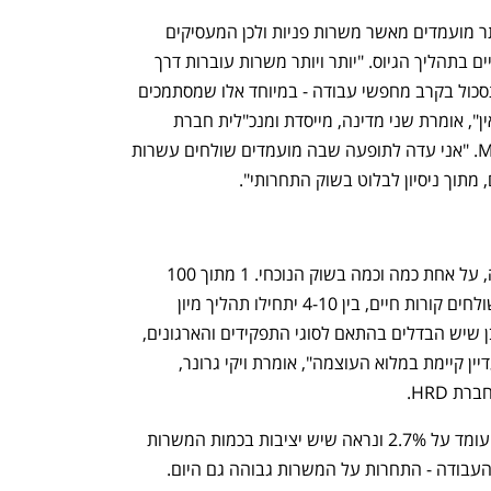
השוק היום הוא שוק של מעסיקים - יש יותר מועמדים מאשר משרות פניות ולכן המעסיקים 
מקשיחים עמדות ונוטים להיות יותר בררניים בתהליך הגיוס. "יותר ויותר משרות עוברות דרך 
רשתות קשרים, וזה מעלה את תחושת התסכול בקרב מחפשי עבודה - במיוחד אלו שמסתמכים 
בעיקר על שליחת קורות חיים דרך לינקדאין", אומרת שני מדינה, מייסדת ומנכ"לית חברת 
השמה למשרות בכירות MESH Executive. "אני עדה לתופעה שבה מועמדים שולחים עשרות 
מתוך ניסיון לבלוט בשוק התחרותי". 
הסטטיסטיקה אינה לטובת מחפשי עבודה, על אחת כמה וכמה בשוק הנוכחי. 1 מתוך 100 
קורות חיים מצליח. מתוך מאה אנשים ששולחים קורות חיים, בין 4-10 יתחילו תהליך מיון 
נפתח בכרטיסייה חדשה
נפתח בכרטיסייה חדשה
למשרה ובסוף רק אחד יאייש אותה. "כמובן שיש הבדלים בהתאם לסוגי התפקידים והארגונים, 
אבל השורה התחתונה ברורה. התחרות עדיין קיימת במלוא העוצמה", אומרת ויקי גרונר, 
למרות שלפי נתוני הלמ"ס אחוז האבטלה עומד על 2.7% ונראה שיש יציבות בכמות המשרות 
עבודה - התחרות על המשרות גבוהה גם היום. 