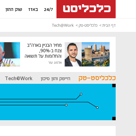
24/7
באזז
שוק ההון
דף הבית
כלכליסט-טק
Tech@Work
מחיר הבניין בארה"ב
צנח ב-90%,
והחלומות על תשואה
גבוהה התנפצו
אלמוג עזר
כלכליסט-טק
הייטק והון סיכון
Tech@Work