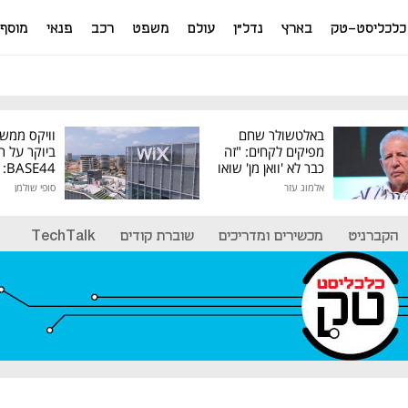
כלכליסט-טק
בארץ
נדל"ן
עולם
משפט
רכב
פנאי
מוסף
באלטשולר שחם
וויקס ממש
מפיקים לקחים: "זה
ביוקר על ר
כבר לא 'וואן מן' שואו
44
של גילעד"
אלמוג עזר
סופי שולמן
מיליון דולר
הקברניט
מכשירים ומדריכים
שוברת קודים
TechTalk