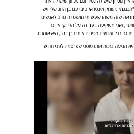
היה לה קל יחסית לאחרים להגיע לשלב הראיון מכיוון שיש לה נסיון וגם מכיוון שיש לה אתר 
אישי בו היא מציגה פרוייקטים מקצועיים. "תכננתי משחק אינטראקטיבי עם בן הזוג שלי ויש 
למשחק אלפי כניסות ליום אז ברגע שאני מראה שזה משהו שעשיתי מאפס זה גורם לאנשים 
לרצות לדבר איתי. יש לי אלפי עוקבים בטוויטר, ואני משקיעה בעבודה על הלינקדאין כדי 
 כדורגל ואנשים מכירים אותי דרך זה", היא אומרת. 
למשרה שאליה בסופו של דבר התקבלה היא הגיעה בזכות אותו פוסט שפרסמה לפני חודש 