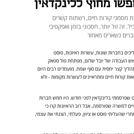
ו מחוץ ללינקדאין
מסמכי קורות חיים, רשתות קשרים
. זה זול יותר, חסכוני בזמן ואפקטיבי
ברים נשארים מאחור
שלושה חודשים, 120 קורות חיים, 35 תהליכים בחברות שונות, עשרות ראיונות, פוסט 
בלינקדאין וציוץ ב-X. זהו סיכום תהליך חיפוש העבודה של יובל שלום, מפתחת פול סטאק 
 חודשים רבים, שולחים מאות קורות חיים ומתראיינים לעשרות מקומות - ולא 
"רוב הראיונות הגיעו מהטוויטר (X) והפוסט שפרסמתי בלינקדאין לפני חודש. היו חמש חברות 
שהגעתי אליהן לראיון דרך הגשת קורות חיים למשרה שפורסמה, אבל רוב הראיונות קרו כי 
שלחתי הודעה לאנשים או שהם פנו אלי אחרי שהעליתי פוסט או ציוץ, פעלתי, הצגתי את עצמי, 