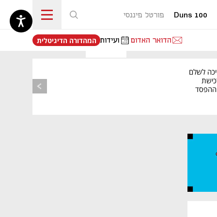
Duns 100
פורטל פיננסי
נפתח בכרטיסייה חדשה
הדואר האדום
ועידות
המהדורה הדיגיטלית
יכה לשלם
כישת
BASE: ההפסד
הרבעוני זינק ל-76