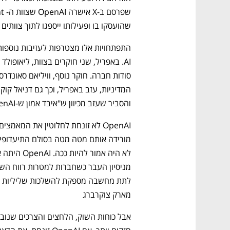
CTech – the
הבית של ההייטק הישראלי
שהועסקו בו ופעילותו ייספגו לתוך צוותים
והסביר שעזב מכיוון ש"איבד אמון ש-OpenAI תתנהג באחריות בנוגע ל-AGI".
מארק צוקרברג