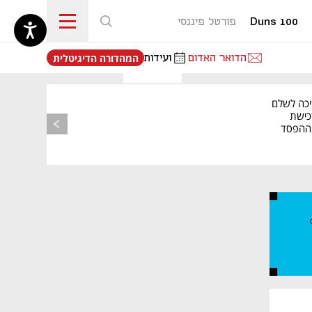
Duns 100
פורטל פיננסי
נפתח בכרטיסייה חדשה
הדואר האדום
ועידות
המהדורה הדיגיטלית
יכה לשלם
כישת
BASE: ההפסד
הרבעוני זינק ל-76