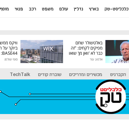
כלכליסט-טק
בארץ
נדל"ן
עולם
משפט
רכב
פנאי
מוסף
באלטשולר שחם
וויקס ממש
מפיקים לקחים: "זה
ביוקר על ר
כבר לא 'וואן מן' שואו
44
של גילעד"
אלמוג עזר
סופי שולמן
מיליון דולר
הקברניט
מכשירים ומדריכים
שוברת קודים
TechTalk