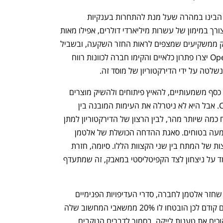
אבל בקפיטליזם, כמו בקפיטליזם, בחברה הבינו במהרה שעל מנת להתחרות בענקיות 
טכנולוגיה כמו גוגל, מטא ומיקרוסופט יש צורך במימון של עשרות מיליארדי דולרים, אפילו מאות 
מיליארדי דולרים. מימון כזה ניתן להשיג רק ממשקיעים שמצפים לראות החזר השקעה, ובשביל 
זה מודל ללא כוונות רווח לא עובד. ב-OpenAI יצרו פתרון כלאיים והקימו חברה לכוונות רווח 
שלטה על ידי הדירקטוריון של מוסד זה.
הכלאה זו אפשרה ל-OpenAI לגייס סכומי כסף משמעותיים, להאיץ פיתוחים ולהשיק מוצרים 
מחוללי מהפכה דוגמת Dall-E ו-ChatGPT. אבל היא לא ניטרלה את העימות המובנה בין 
השאיפות הקפיטליסטיות להתרחב ולצמוח כמה שיותר מהר, לבין הרצון של הדירקטוריון למתן 
את הצמיחה על מנת להבטיח פיתוח והטמעה בטוחים. סאגת ההדחה הכושלת של אלטמן 
נפתח בכרטיסייה חדשה
נפתח בכרטיסייה חדשה
בנובמבר שעבר היא, במידה רבה, התפרצות של המתח בין שני הקצוות הללו. סיומה, חזרת 
אלטמן לחברה והחלפת הדירקטוריון, מלמד על ניצחון לצד הקפיטליסטי במאבק, זה שמתעדף 
הדברים של לייקה מצביעים על כך שמאז שחזר אלטמן לחברה, סדרי העדיפויות הפנימיים 
השתנו מהותית וצוות שרק חודשים ספורים קודם לכן הובטחו לו 20% ממשאבי המחשוב שלה 
הוזז הצידה ופעילותו שונמכה. וכמו כדי להוכיח את טענות לייקה, בסמוך לדברים הנוקבים 