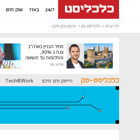
24/7
באזז
שוק ההון
דף הבית
כלכליסט-טק
הייטק והון סיכון
מחיר הבניין בארה"ב
צנח ב-90%,
והחלומות על תשואה
גבוהה התנפצו
אלמוג עזר
כלכליסט-טק
הייטק והון סיכון
Tech@Work