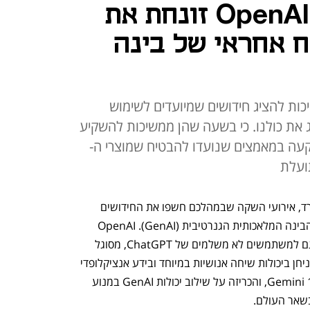
בשם התחרות - OpenAI זונחת את
 אחראי של בינה
ות להציג חידושים שמיועדים לשימוש
ג את כולנו. כי בשעה שהן ממשיכות להשקיע
עה במאמצים שנועדו להבטיח שמוצרי ה-
בשבוע שעבר, OpenAI וגוגל קיימו, בנפרד, אירועי השקה שבמהלכם חשפו את החידושים 
והמוצרים העדכניים ביותר שלהן בתחום הבינה המלאכותית הגנרטיבית (GenAI). OpenAI 
הציגה מודל חדש, GPT-4o, שיהיה זמין גם למשתמשים לא משלמים של ChatGPT, מסוגל 
לקבל קלט בדמות טקסט, קול או תמונה, וניחן ביכולות שיחה אנושיות במיוחד ובידע אנציקלופדי 
נרחב. גוגל חשפה גם היא מודל חדש, Gemini 1.5, והכריזה על שילוב יכולות GenAI במנוע 
שאר העולם.