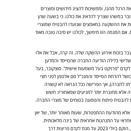
השחקניות המרכזיות בתחום לא מורידות את הרגל מהגז, וממשיכות להציג חידושים ומוצרים 
משמעותיים שמיועדים לשימוש הכלל. מדובר במשהו שצריך להדאיג את כולנו. כי בשעה שהן 
ממשיכות להשקיע בחידושים, הן מצמצמות את ההשקעה במאמצים שנועדו להבטיח שמוצרי 
ה-AI החדשים לא ייגרמו יותר נזק מתועלת. אם המגמה הזו תימשך, לכולנו יש סיבה טובה מאוד 
OpenAI קיוותה לגרוף כותרות בשבוע שעבר בזכות אירוע ההשקה שלה. זה קרה, אבל את אלו 
עקפו במהרה התהפוכות בתוך החברה. בשלישי בלילה הודיעה החברה שהמייסד והמדען 
על מנת לקדם "פרויקט בעל משמעות אישית". סוצקובר, בעל 
אזרחות ישראלית, היה בין יוזמי המהלך הכושל להדחת המייסד והמנכ"ל סם אלטמן לפני חצי 
שנה (וימים לאחר מכן בין הפועלים להחזרתו לחברה), אך הפרישה ככל הנראה לא קשורה 
ישירות, או לא קשורה רק, לחלקו במהלך זה אלא מחוברת יותר למניעים שמאחוריו: חשש 
 להבטיח פיתוח והטמעה בטוחים של מוצרי החברה.
הדבר התברר לא מפרישת סוצקבר עצמו, אלא מהודעת ההתפטרות, שעות מאוחר יותר, של יאן 
לייקה, שהוביל לצד סוצקבר את הצוות שאחראי על התנהגות אחראית של בינה מלאכותית. 
הצוות, שכונה Superalignment Team, הוקם ביולי 2023 על מנת לקדם פריצות דרך 