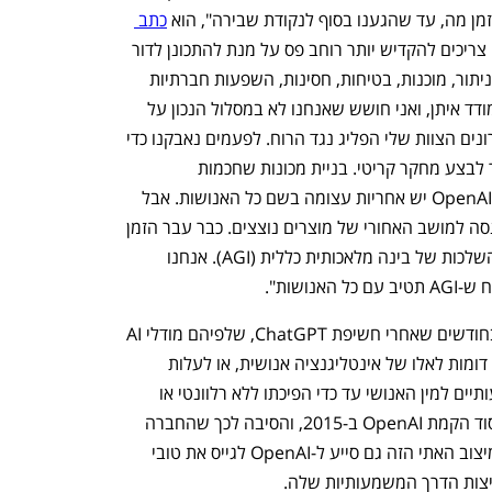
מן מה, עד שהגענו בסוף לנקודת שבירה", הוא 
כתב 
. "אני מאמין שאנחנו צריכים להקדיש יותר רוחב פס על מנת להתכונן לדור 
הבא של המודלים, בהבטים כמו אבטחה, ניתור, מוכנות, בטיחות, חסינות, השפעות חברתיות 
ונושאים קשורים. אלו בעיות שקשה להתמודד איתן, ואני חושש שאנחנו לא במסלול הנכון על 
מנת לעשות זאת. במהלך החודשים האחרונים הצוות שלי הפליג נגד הרוח. לפעמים נאבקנו כדי 
לקבל כוח מחשוב, ונעשה קשה יותר ויותר לבצע מחקר קריטי. בניית מכונות שחכמות 
מהאנושות היא יוזמה מסוכנת מטבעה. ל-OpenAI יש אחריות עצומה בשם כל האנושות. אבל 
בשנים האחרונות, תרבות של בטיחות נכנסה למושב האחורי של מוצרים נוצצים. כבר עבר הזמן 
שבו עלינו להיות רציניים להחריד לגבי ההשלכות של בינה מלאכותית כללית (AGI). אנחנו 
נושות".
בדבריו מתייחס לייקה לחששות שהועלו בחודשים שאחרי חשיפת ChatGPT, שלפיהם מודלי AI 
מתקדמים יותר עלולים להיות בעלי יכולות דומות לאלו של אינטליגנציה אנושית, או לעלות 
עליה, ופעילותם יכולה לייצר נזקים משמעותיים למין האנושי עד כדי הפיכתו ללא רלוונטי או 
השמדתו. חששות אלו היו במידה רבה ביסוד הקמת OpenAI ב-2015, והסיבה לכך שהחברה 
הוקמה תחילה כארגון ללא כוונות רווח. המיצוב האתי הזה גם סייע ל-OpenAI לגייס את טובי 
צות הדרך המשמעותיות שלה.