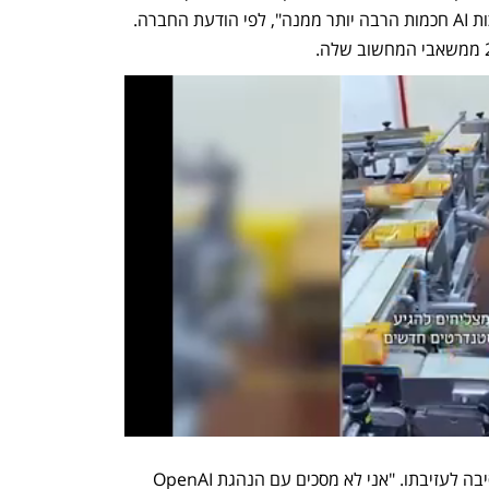
שיאפשרו לאנושות "לשלוט ולהכווין מערכות AI חכמות הרבה יותר ממנה", לפי הודעת החברה. 
ביום שישי, הסביר לייקה בהרחבה את הסיבה לעזיבתו. "אני לא מסכים עם הנהגת OpenAI 