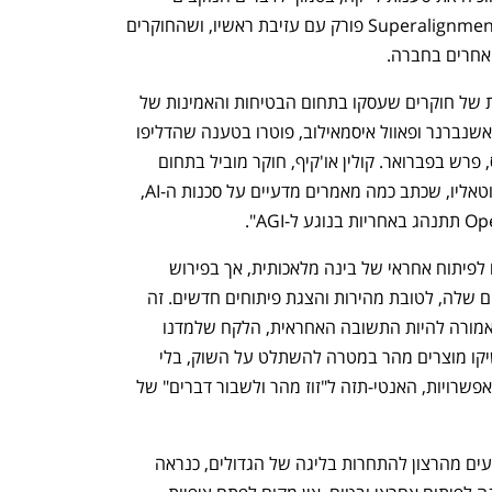
ענף במתח גבוה
מדברים כלכלה, עסקים ומה שב
שפרסם ב-X אישרה OpenAI שצוות ה- Superalignment פורק עם עזיבת ראשיו, ושהחוקרים 
 אחרים בחברה.
התפתחויות אלו מצטרפות לעזיבות נוספות של חוקרים שעסקו בתחום הבטיחות והאמינות של 
AI. באפריל, שני חוקרים בצוות, ליאופולד אשנברנר ופאוול איסמאילוב, פוטרו בטענה שהדליפו 
סודות חברה. חוקר נוסף, וויליאם סאונדרס, פרש בפברואר. קולין או'קיף, חוקר מוביל בתחום 
המדיניות, עזב באפריל, וכך גם דניאל קוקוטאליו, שכתב כמה מאמרים מדעיים על סכנות ה-AI, 
OpenAI לא זונחת לחלוטין את המאמצים לפיתוח אחראי של בינה מלאכותית, אך בפירוש 
מורידה אותם מטה מטה בסולם התיעדופים שלה, לטובת מהירות והצגת פיתוחים חדשים. זה 
לא היה אמור להיות ככה. OpenAI היתה אמורה להיות התשובה האחראית, הלקח שלמדנו 
מניסיון העבר כשחברות למטרות רווח השיקו מוצרים מהר במטרה להשתלט על השוק, בלי 
לתת מחשבה מספקת להשלכות שליליות אפשרויות, האנטי-תזה ל"זוז מהר ולשבור דברים" של 
אבל כוחות השוק, הלחצים והצרכים שנובעים מהרצון להתחרות בליגה של הגדולים, כנראה 