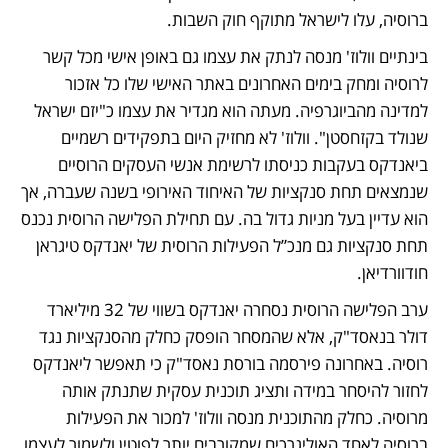
ברוסיה, עלו לישראל מתוקף חוק השבות.
בינתיים וולוז' מנסה לנתק את עצמו גם באופן אישי מכל קשר 
לרוסיה ומחק בימים האחרונים באתר האישי שלו כל אזכור 
למדינה מהביוגרפיה. מעתה הוא מגדיר את עצמו כ"יזם ישראל 
שנולד בקזחסטן". וולוז' לא מחזיק היום בתפקידים רשמיים 
ביאנדקס בעקבות כניסתו לרשימת אנשי העסקים הרוסיים 
שנמצאים תחת סנקציות של האיחוד האירופי בשנה שעברה, אך 
הוא עדיין בעל מניות גדול בה. עם תחילת הפלישה הרוסית נכנס 
תחת סנקציות גם מנכ”ל הפעילות הרוסית של יאנדקס טיגראן 
חודוורדיאן.
ערב הפלישה הרוסית נסחרה יאנדקס בשווי של 32 מיליארד 
דולר בנאסד"ק, אלא שהמסחר הופסק כחלק מהסנקציות נגד 
רוסיה. באחרונה פירסמה בורסת נאסד"ק כי תאפשר ליאנדקס 
לחזור להיסחר במידה ותציג תוכנית עסקית שתנתק אותה 
מרוסיה. כחלק מהתוכנית מנסה וולוז' למכור את הפעילות 
ברוסיה לאחד האוליגרכים שמקורבים יותר לפוטין ולשמור לעצמו 