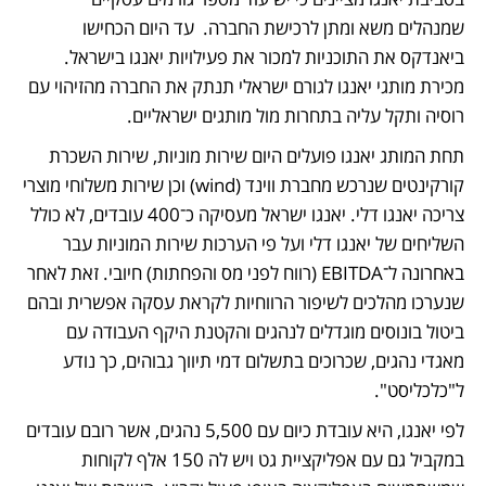
שמנהלים משא ומתן לרכישת החברה.  עד היום הכחישו 
ביאנדקס את התוכניות למכור את פעילויות יאנגו בישראל. 
מכירת מותגי יאנגו לגורם ישראלי תנתק את החברה מהזיהוי עם 
רוסיה ותקל עליה בתחרות מול מותגים ישראליים.
תחת המותג יאנגו פועלים היום שירות מוניות, שירות השכרת 
קורקינטים שנרכש מחברת ווינד (wind) וכן שירות משלוחי מוצרי 
צריכה יאנגו דלי. יאנגו ישראל מעסיקה כ־400 עובדים, לא כולל 
השליחים של יאנגו דלי ועל פי הערכות שירות המוניות עבר 
באחרונה ל־EBITDA (רווח לפני מס והפחתות) חיובי. זאת לאחר 
שנערכו מהלכים לשיפור הרווחיות לקראת עסקה אפשרית ובהם 
ביטול בונוסים מוגדלים לנהגים והקטנת היקף העבודה עם 
מאגדי נהגים, שכרוכים בתשלום דמי תיווך גבוהים, כך נודע 
ל"כלכליסט".
לפי יאנגו, היא עובדת כיום עם 5,500 נהגים, אשר רובם עובדים 
במקביל גם עם אפליקציית גט ויש לה 150 אלף לקוחות 