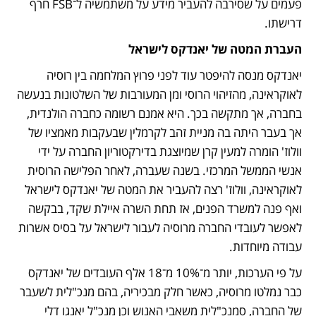
פעמים על שסירבה להעביר מידע על משתמשיה ל־FSB חרף 
דרישתו.
העברת המטה של יאנדקס לישראל
יאנדקס מנסה להיפטר עוד לפני פרוץ המלחמה בין רוסיה 
לאוקראינה, מהזיהוי הרוסי ומן המעורבות של השלטונות בנעשה 
בחברה, אך מתקשה בכך. היא אמנם רשומה כחברה הולנדית, 
אך בעבר היתה בה מניית זהב לקרמלין שבעקבות מאמציו של 
וולוז' הומרה למעין קרן שמיוצגת בדירקטוריון החברה על ידי 
אנשי הממשל המרכזי. בשנה שעברה, לאחר הפלישה הרוסית 
לאוקראינה, וולוז' רצה להעביר את המטה של יאנדקס לישראל 
ואף פנה למשרד הפנים, אז תחת השרה איילת שקד, בבקשה 
לאפשר לעובדי החברה מרוסיה לעבור לישראל על בסיס אשרות 
עבודה מיוחדות. 
על פי הערכות, יותר מ־10% מ־18 אלף העובדים של יאנדקס 
כבר נמלטו מרוסיה, כאשר חלק מבכיריה, בהם מנכ"לית לשעבר 
של החברה, סמנכ"לית משאבי האנוש וכן מנכ"ל יאנגו דלי 