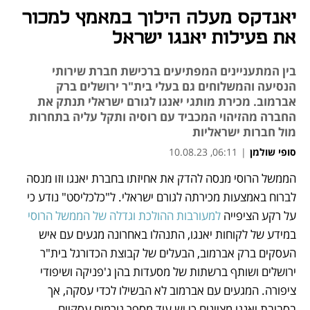
יאנדקס מעלה הילוך במאמץ למכור
את פעילות יאנגו ישראל
בין המתעניינים המפתיעים ברכישת חברת שירותי
הנסיעה והמשלוחים גם בעלי בית"ר ירושלים ברק
אברמוב. מכירת מותגי יאנגו לגורם ישראלי תנתק את
החברה מהזיהוי המכביד עם רוסיה ותקל עליה בתחרות
מול חברות ישראליות
סופי שולמן
|
06:11, 10.08.23
מאמר קניות
הממשל הרוסי מנסה להדק את אחיזתו בחברת יאנגו וזו מנסה 
נפתח בכרטיסייה חדשה
לברוח באמצעות מכירתה לגורם ישראלי. ל"כלכליסט" נודע כי 
על רקע הציפייה 
למעורבות ההולכת וגדלה של הממשל הרוסי 
במידע של לקוחות יאנגו, התנהלו באחרונה מגעים עם איש 
העסקים ברק אברמוב, הבעלים של קבוצת הכדורגל בית"ר 
ירושלים ושותף ברשתות של מסעדות בהן ג'פניקה ושיפודי 
ציפורה. המגעים עם אברמוב לא הבשילו לכדי עסקה, אך 
בסביבת יאנגו מציינים כי יש עוד מספר גורמים עסקיים 