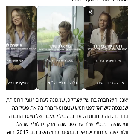
אני לא צריכה את המשרד: רונית שרעבי-חדד מנהלת ארגון של 30000 עובדים מכל מקום_v
כלכליסט דיגיטל "חינוך הוא המשימה של החיים שלי"_v
בתפקידים כאלה אי אפשר לח
יאנגו היא חברה בת של יאנדקס, שמכונה לעתים "גוגל הרוסית", 
שנכנסה לישראל לפני חמש שנים ומאז מרחיבה את פעילותה 
במדינה. ההתרחבות הגיעה במקביל למעברו של מייסד החברה 
ומי שהיה המנכ"ל שלה עד לפני שנה, ארקדי וולוז' לישראל. 
וולוז' קיבל אזרחות ישראלית במסגרת חוק השבות ב־2017 והוא 