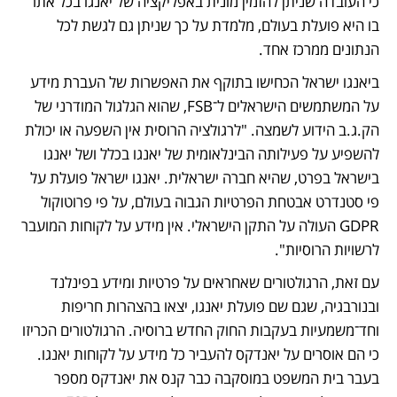
כי העובדה שניתן להזמין מונית באפליקציה של יאנגו בכל אתר 
בו היא פועלת בעולם, מלמדת על כך שניתן גם לגשת לכל 
הנתונים ממרכז אחד.
ביאנגו ישראל הכחישו בתוקף את האפשרות של העברת מידע 
על המשתמשים הישראלים ל־FSB, שהוא הגלגול המודרני של 
הק.ג.ב הידוע לשמצה. "לרגולציה הרוסית אין השפעה או יכולת 
להשפיע על פעילותה הבינלאומית של יאנגו בכלל ושל יאנגו 
בישראל בפרט, שהיא חברה ישראלית. יאנגו ישראל פועלת על 
פי סטנדרט אבטחת הפרטיות הגבוה בעולם, על פי פרוטוקול 
GDPR העולה על התקן הישראלי. אין מידע על לקוחות המועבר 
לרשויות הרוסיות".
עם זאת, הרגולטורים שאחראים על פרטיות ומידע בפינלנד 
ובנורבגיה, שגם שם פועלת יאנגו, יצאו בהצהרות חריפות 
וחד־משמעיות בעקבות החוק החדש ברוסיה. הרגולטורים הכריזו 
כי הם אוסרים על יאנדקס להעביר כל מידע על לקוחות יאנגו. 
בעבר בית המשפט במוסקבה כבר קנס את יאנדקס מספר 