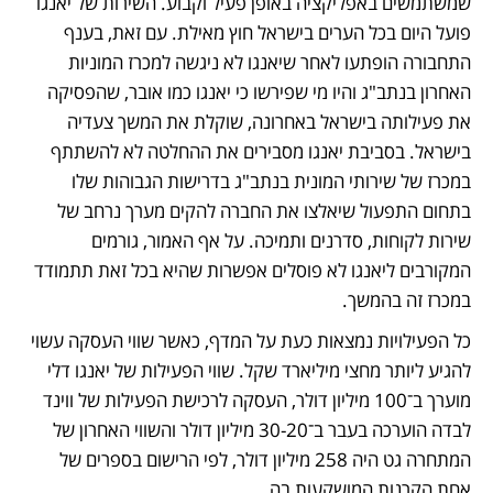
שמשתמשים באפליקציה באופן פעיל וקבוע. השירות של יאנגו 
פועל היום בכל הערים בישראל חוץ מאילת. עם זאת, בענף 
התחבורה הופתעו לאחר שיאנגו לא ניגשה למכרז המוניות 
האחרון בנתב"ג והיו מי שפירשו כי יאנגו כמו אובר, שהפסיקה 
את פעילותה בישראל באחרונה, שוקלת את המשך צעדיה 
בישראל. בסביבת יאנגו מסבירים את ההחלטה לא להשתתף 
במכרז של שירותי המונית בנתב"ג בדרישות הגבוהות שלו 
בתחום התפעול שיאלצו את החברה להקים מערך נרחב של 
שירות לקוחות, סדרנים ותמיכה. על אף האמור, גורמים 
המקורבים ליאנגו לא פוסלים אפשרות שהיא בכל זאת תתמודד 
במכרז זה בהמשך.
כל הפעילויות נמצאות כעת על המדף, כאשר שווי העסקה עשוי 
להגיע ליותר מחצי מיליארד שקל. שווי הפעילות של יאנגו דלי 
מוערך ב־100 מיליון דולר, העסקה לרכישת הפעילות של ווינד 
לבדה הוערכה בעבר ב־30-20 מיליון דולר והשווי האחרון של 
המתחרה גט היה 258 מיליון דולר, לפי הרישום בספרים של 
אחת הקרנות המושקעות בה.