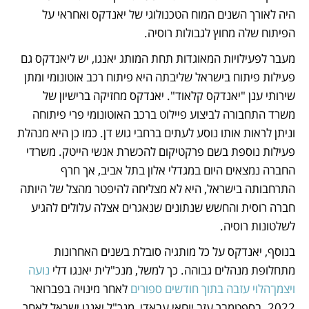
היה לאורך השנים המוח הטכנולוגי של יאנדקס ואחראי על 
הפיתוח שלה מחוץ לגבולות רוסיה.
מעבר לפעילויות המאוגדות תחת המותג יאנגו, יש ליאנדקס גם 
פעילות פיתוח בישראל שליבתה היא פיתוח רכב אוטונומי ומתן 
שירותי ענן "יאנדקס קלאוד". יאנדקס מחזיקה ברישיון של 
משרד התחבורה לביצוע פיילוט ברכב האוטונומי פרי פיתוחה 
וניתן לראות אותו נוסע לעתים ברחבי גוש דן. כמו כן היא מנהלת 
פעילות נוספת בשם פרקטיקום להכשרת אנשי הייטק. משרדי 
החברה נמצאים היום במגדלי אלון בתל אביב, אך חרף 
התרחבותה בישראל, היא לא מצליחה להיפטר מהצל של היותה 
חברה רוסית והחשש שנתונים שנאגרים אצלה עלולים להגיע 
לשלטונות רוסיה. 
בנוסף, יאנדקס על כל מותגיה סובלת בשנים האחרונות 
מתחלופת מנהלים גבוהה. כך למשל, מנכ"לית יאנגו דלי
 נועה 
ויצמן־הלוי עזבה בתוך חודשים ספורים
 לאחר מינויה בפברואר 
2022. בספטמבר עזב יוחאי עבאדי, מנכ"ל יאנגו ישראל לאחר 