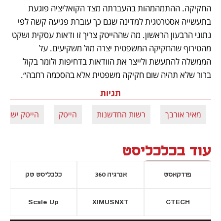
החקיקה. ההתמהמהות בהעברתה מצד הקואליציה פוגעת 
בתעשייה אסטרטגית למדינה שגם כך עוברת פגיעה קשה לפי 
נתוני הרבעון הראשון. מה שההייטק צריך זו ודאות עסקית ושקט 
מהטירוף שהחקיקה המשפטית יצרה מול משקיעים. על 
הממשלה להתעשת ולייצר את הוודאות בדחיפות ולומר בקול 
ברור שלא תהיה שום חקיקה משפטית אלא בהסכמה רחבה״.
תגיות
מאיר אורבך
רשות החדשנות
הייטק
הייטק ישראלי
עוד בכלכליסט
פודקאסט
אנרגיה 360
כלכליסט טק
Scale Up
XIMUSNXT
CTECH
יסייה חדשה
נפתח בכרטיסייה חדשה