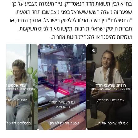
בת"א לבין תשואת מדד הנאסד"ק. נייר העמדה מצביע על כך 
שפער זה מעלה חשש שישראל בפני מצב שבו תחל תופעת 
"התפצלות" בין השוק הגלובלי לשוק בישראל. אם כך הדבר, אז 
חברות הייטק ישראליות רבות יתקשו מאוד לגייס השקעות 
ועלולות להיסגר או להגר למדינות אחרות.
אני לא צריכה את המשרד: רונית שרעבי-חדד מנהלת ארגון של 30000 עובדים מכל מקום_v
טכנולוגיה זה לא רק בהייטק: גם תעשיית המזון הישראלית מאמצת כלי AI, אוטומציה וניתוח דאטה בזמן אמת
כלכליסט דיגיטל