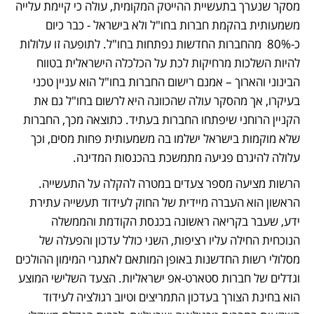
מסקר שנערך בתעשיית ההייטק המקומית, עולה כי קיימת עלייה 
משמעותית בהקמת חברות בחו"ל ולא בישראל - כבר כיום 
כ-80%  מהחברות החדשות נפתחות בחו"ל. לתופעה זו עלולות 
להיות השלכות מרחיקות לכת על הכלכלה הישראלית בטווח 
הבינוני והארוך – אמנם רישום החברות בחו"ל הוא עניין טכני 
בעיקרו, אך מהסקר עולה שהכוונה היא לרשום בחו"ל גם את 
הקניין הרוחני שיפתחו החברות בעתיד. כתוצאה מכך, החברות 
שלא מוקמות בישראל ישלמו בה משמעותית פחות מסים, וכך 
עלולה להיגרם פגיעה מתמשכת בהכנסות המדינה.
הרשות מציעה מספר צעדים במטרה להקלה על התעשייה. 
הראשון הוא העברה מיידית של החוק לעידוד תעשייה עתירת 
ידע, שעבר בקריאה ראשונה בכנסת הקודמת והממשלה 
הנוכחית החילה עליו רציפות, השני כולל עדכון והפעלה של 
מסלולי רשות החדשנות באופן המותאם לאתגרי המימון ההולכים 
וגדלים של חברות סטארט-אפ ישראליות. הצעד השלישי המוצע 
הוא בחינת הצורך בעדכון התמריצים וטיוב רגולציה לעידוד 