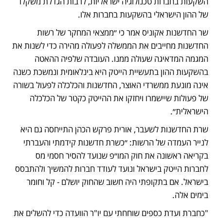
השקעות בחברות טכנולוגיה ישראליות, לרבות הגדלת משקלו 
של ההון הישראלי בהשקעות בחברות אלו.
שר החדשנות אקוניס אמר כי ״ממצאי המחקר של רשות 
החדשנות מחייבים את הממשלה לפעולה מהירה כדי לשנות את 
המגמה המדאיגה שעולה ממנו. העובדה שלפיה ההאטה 
בהשקעות ההון בתעשיית הייטק היא בינלאומית ונמשכת כשנה 
אינה מונעת ממשרדי האוצר, החדשנות והכלכלה לפעול בשורה 
של פעולות שיישמרו ויחזקו את ההייטק כקטר של הכלכלה 
הישראלית״.   
שרת החדשנות לשעבר, אורית פרקש הכהן התייחסה גם היא 
לנייר העמדה של הרשות: ״כשרת חדשנות קידמתי והעברתי 
בקריאה ראשונה את חוק המו״פ שנועד להסיר חסמי מס 
לחברות הייטק בישראל ונועד לעודד חברות להמשיך ולהתבסס 
בישראל. אם בתקופתי היה חשוב שהחוק יושלם - קל וחומר 
בימים אלה. 
"כחברת ועדת כספים שוחחתי עם יו"ר הוועדה כדי להשלים את 