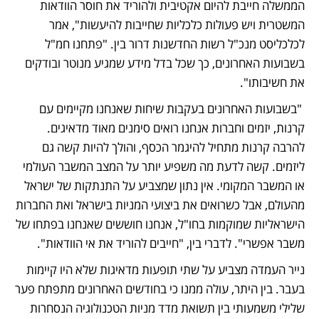
הממשלה חייבת להיום אקטיבית ולהוריד את חוסר הוודאות 
המשטרית ויש פעולות כלכליות שחייבות להיעשות", אמר 
לכלכליסט מנכ"ל רשות החדשנות דרור בין. "פתחנו חמ"ל 
בשבועות האחרונים, כך שכל בדל מידע שמגיע מנוטר ובודקים 
את חשיבותו".
 "בשבועות האחרונים בעקבות שיחות שאנחנו מקיימים עם 
קרנות, יזמים וחברות אנחנו רואים סימנים מאוד מדאיגים. 
להרבה קרנות מתחיל להיגמר הכסף, והולך להיות קשה גם 
ליזמים. קשה לדעת מה משפיע יותר על המצב המשבר העולמי 
או המשבר המקומי. אין נתון שמצביע על התנתקות של ישראל 
מהעולם, אבל כשרואים את ביצועי המניות בישראל ואת החברות 
הישראליות שמוקמות בחו"ל, אנחנו חוששים שאנחנו בפתחו של 
משבר אפשרי". לדברי בין, "חייבים להוריד את אי הוודאות". 
נייר העמדה מצביע על שתי תופעות מדאיגות שלא היו קיימות 
בעבר. בין היתר, עולה ממנו כי בחודשים האחרונים מתפתח פער 
שלילי משמעותי בין תשואת מדד מניות הטכנולוגיה הנסחרות 