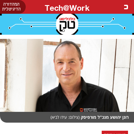
המהדורה
Tech@Work
הדיגיטלית
רונן יהושע מנכ"ל מורפיסק
(צילום: עידו לביא)