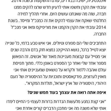
אינטנסיבית, ישיבה בבורדים, עולם ההשקעות ובשנת 2014 
עזבתי את הקרן וחשפו אותי לרעיון חדש שרצו להקים ממנו 
חברה, שזה מה שאנחנו עושים היום. אחרי תהליך למידה 
החלטתי שאקח את עצמי להקים את זה כמנכ"ל ומייסד. בשנת 
2014 עזבתי את הקרן והקמנו את מוריפיקס ומאז אני מנכ"ל 
החברה. 
התחביבים שלי הם ספורט וטיולים. אני איש טבע בדמי, כל שנייה 
יוצא לטייל ברגל, נושא ההייקינג נמצא חזק בדם והרבה שנים 
אני מטייל עם קבוצות מעניינות מאוד של אנשים. זה הפאשן 
מספר אחד שלי ואחר כך הספורט באופן כללי. מתוך תפיסת 
עולם ואהבה ללמוד ולקרוא על נושאים שמעניינים אותי אני 
מאזין לערוצים, פודקאסטים ותוכניות על ההיסטוריה של העם 
היהודי, היסטוריה של ארץ ישראל, תולדות המקרא".  
איפה אתה רואה את עצמך בעוד חמש שנים?
"אני קצת נמנע מלעשות הגדרות ברורות לעצמי כי החיים לימדו 
אותי שלא משנה מה אני מתכנן הדברים קורים אחרת ואני 