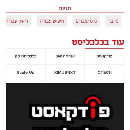
תגיות
סייבר
גיוס עובדים
חיפוש עבודה
ריאיון עבודה
עוד בכלכליסט
פודקאסט
אנרגיה 360
כלכליסט טק
Scale Up
XIMUSNXT
CTECH
יסייה חדשה
נפתח בכרטיסייה חדשה