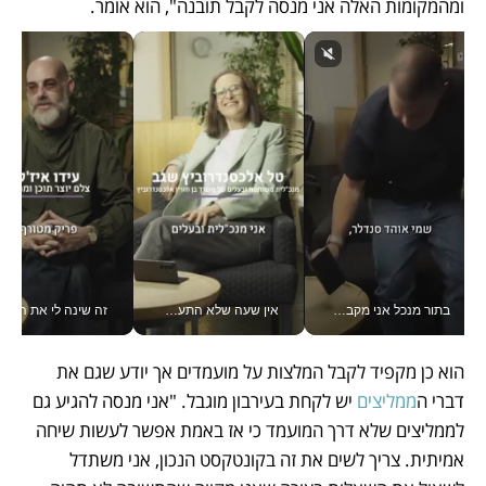
ומהמקומות האלה אני מנסה לקבל תובנה", הוא אומר. 
בתור מנכל אני מקבל מאות החלטות ביום, וה- Galaxy Z Fold8 Ultra עוזר לי לחתוך אותן מהר יותר_v
אין שעה שלא התעסקתי במשבר - טל אלכסנדרוביץ’ שגב מנהלת משברים תקשורתיים מכל מקום עם ה- Galaxy Z Fold8 Ultra שלה_v
זה שינה לי את החיים: 
הוא כן מקפיד לקבל המלצות על מועמדים אך יודע שגם את 
דברי ה
ממליצים
 יש לקחת בעירבון מוגבל. "אני מנסה להגיע גם 
לממליצים שלא דרך המועמד כי אז באמת אפשר לעשות שיחה 
אמיתית. צריך לשים את זה בקונטקסט הנכון, אני משתדל 