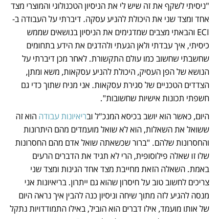
"ניסיתי לשקף את זה שיש לי את הניסיון הטכנולוגי והמוצרי מצד 
אחד ומצד שני את היכולת להניע עסקה. דיברתי על העבודה ב-
ECI והבאתי מצבים שמדגימים את הניסיון בנושאים שממש 
כיסיתי, איך עבדתי ולאן הגעתי ולהדגים את הידע בתחומים 
שחשבתי שחשוב כמו עולם התקשורת. לאחר מכן דיברתי על 
הנושא של הפן העסיק, היכולת להניע עסקאות, משא ומתן, 
הצדדים הטכניים של סגירת עסקאות. אני מניח שתוך כדי גם 
חשפתי תכונות אישיות שחשובות". 
היום, כאשר הוא יושב בכיסא המנכ"ל וב
ריאיונות עבודה
 הוא זה 
ששואל את השאלות, הוא לא שואל מועמדים מהם היתרונות 
והחסרונות שלהם. "ברור שכשאתה שואל אדם מהם החסרונות 
שלו זו שאלה פילוסופית, הרי לא תגיד את הדברים הרעים 
באמת. השאלה הזאת מחייבת מצד אחד הגינות ומצד שני 
צריכים לחשוב טוב על חיסרון שהוא גם ייתרון. בריאיונות אני 
מנסה להגיע לזה מתוך שיחה וניסיון כנה להבין איך נראה היום 
של אותו מועמד, אילו דברים הוא הוביל, באילו התמודדויות נתקל 