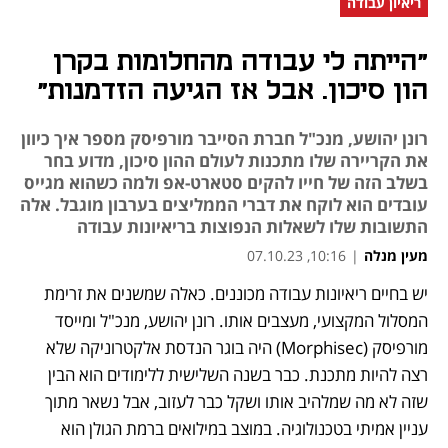
ריאיון עבודה
"הייתה לי עבודה מהחלומות בקרן
הון סיכון. אבל אז הגיעה הזדמנות"
רונן יהושע, מנכ"ל חברת הסייבר מורפיסק מספר איך כיוון
את הקריירה שלו מתכנות לעולם ההון סיכון, מדוע בחר
בשלב הזה של חייו להקים סטארט-אפ ולמה כשהוא מגייס
עובדים הוא לוקח את דברי הממליצים בערבון מוגבל. אלה
התשובות שלו לשאלות הנפוצות בריאיונות עבודה
מעין מנלה
|
10:16, 07.10.23
יש בחיים ריאיונות עבודה מכוננים. כאלה שמשנים את זרימת 
נפתח בכרטיסייה חדשה
נפתח בכרטיסייה חדשה
נפתח בכרטיסייה חדשה
המסלול המקצועי, מעצבים אותו. רונן יהושע, מנכ"ל ומייסד 
מורפיסק (Morphisec) היה בוגר הנדסת אלקטרוניקה שלא 
רצה להיות מתכנת. כבר בשנה השלישית ללימודים הוא הבין 
שזה לא מה שמלהיב אותו ושקל כבר לעזוב, אבל נשאר מתוך 
עניין אמיתי בטכנולוגיה. במוצב במילואים ברמת הגולן הוא 