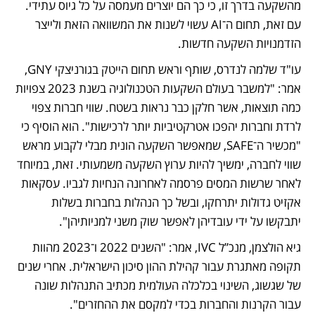
מהשקעה בדרך זו, כי כך הם יוצרים מעמסה על כל גיוס עתידי. 
עם זאת, תחום ה־AI עשוי לשנות את המשוואה הזאת ולייצר 
הזדמנויות השקעה חדשות.
עו"ד שלמה לנדרס, שותף וראש תחום הייטק בגורניצקי GNY, 
אמר: "למשבר בעולם השקעות הטכנולוגיה בשנת 2023 צפויות 
כמה תוצאות, אשר חלקן כבר נראות בשטח. שווי חברות צפוי 
לרדת וחברות יהפכו אטרקטיביות יותר לרכישות". הוא הוסיף כי 
"מכשיר ה־SAFE, שמאפשר השקעה הונית מבלי לקבוע מראש 
שווי לחברה, ימשיך להיות ערוץ השקעה משמעותי. זאת, במיוחד 
לאחר שרשות המסים פרסמה לאחרונה הנחיות לגביו. עסקאות 
אקזיט גדולות יתרחקו, ובשל כך הנהלות בחברות בשלות 
יתבקשו על ידי עובדיהן לאפשר שוק משני למניותיהן".
גיא הולצמן, מנכ”ל IVC, אמר: "השנים 2022 ו־2023 מהוות 
תקופה מאתגרת עבור קהילת ההון סיכון הישראלית. אחרי שנים 
של שגשוג, השינוי בכלכלה העולמית מכתיב התנהלות שונה 
עבור הקרנות והחברות בכדי למקסם את ההחזרים".