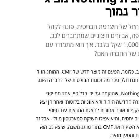
ר נמוך
ן של CMF, המותג הזול של היצרנית הבריטית, פונה לקהל
ה, אביזרים חיצוניים שמתחברים לגב,
מצלמה בסיסית ומחיר שמתחיל ב-1,000 שקל בלבד. איך הוא מתמודד עם
ם של החברה האם?
חברת Nothing משיקה טלפון ראשון. שוב. כלומר, הפעם זה מוצר חדש של CMF, המותג הזול 
זונח חלק ניכר מהתכונות הבולטות של החברה האם.
נחזור אחורה לקצת רקע: בראשית היתה Nothing, שהוקמה על ידי קרל פיי, אחד ממייסדי 
, שהמאפיינים הבולטים בו היו גוף שקוף ותאורה אחורית להצגת התראות עם דפוסי 
הבהוב שונים. המוצרים של Nothing זולים יחסית, והיא אפילו השיקה סמארטפון מוזל - אבל זה 
לא הספיק לחברה, ובספטמבר האחרון היא השיקה את CMF בתור מותג משנה, שיצא גם הוא 
ם ומטען מהיר.