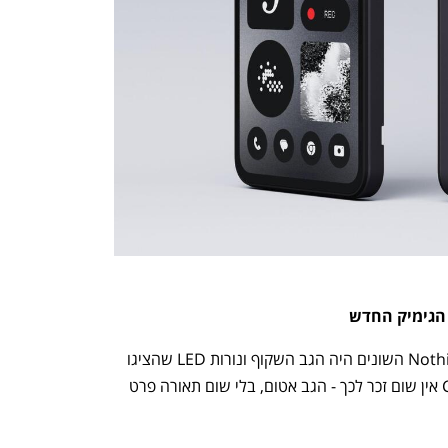
 הגימיק החדש
אחד המאפיינים הבולטים של מכשירי Nothing השונים היה הגב השקוף ונורות LED שהציגו 
התראות שונות. במכשיר הראשון של CMF אין שום זכר לכך - הגב אטום, בלי שום תאורה פרט 