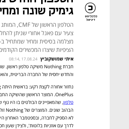
גימיק שונה ומחי
כלכליסט
דיגיטל
הטלפון הראשו
צעיר עם פאנל אחורי שניתן להחלפ
הציפיות שיצרו המכשירים הקודמי
איתי שמושקוביץ
08:14, 17.08.24
והחדש יחסית של החברה הבריטית, והוא 
OnePlus. המוצר הראשון שהשיקה החברה החדשה היה דווקא אוזניות בלוטות' ואחריהן יצא 
טלפון
לדרך עם אוזניות בלוטות', ולצידן שעון חכ