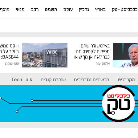
כלכליסט-טק
בארץ
נדל"ן
עולם
משפט
רכב
פנאי
מוסף
באלטשולר שחם
וויקס ממש
מפיקים לקחים: "זה
ביוקר על ר
כבר לא 'וואן מן' שואו
44
של גילעד"
אלמוג עזר
סופי שולמן
מיליון דולר
הקברניט
מכשירים ומדריכים
שוברת קודים
TechTalk