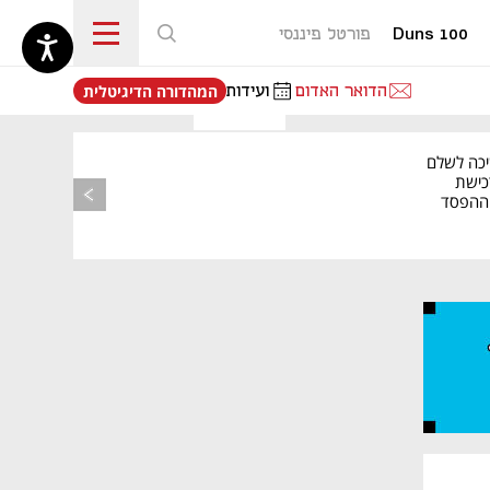
Duns 100
פורטל פיננסי
נפתח בכרטיסייה חדשה
הדואר האדום
ועידות
המהדורה הדיגיטלית
יכה לשלם
כישת
BASE: ההפסד
הרבעוני זינק ל-76