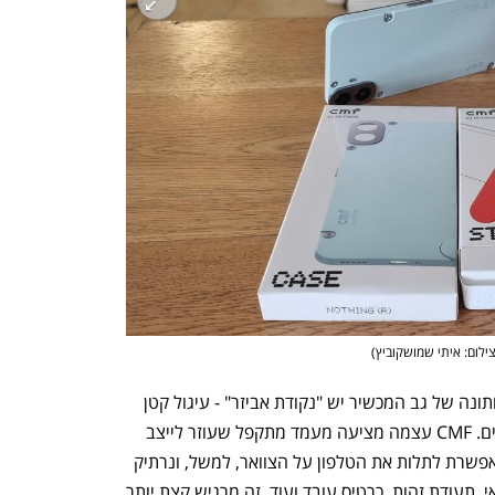
ענף במתח גבוה
מדברים כלכלה, עסקים ומה שב
ילום: איתי שמושקוביץ
)
הגימיק לא נעצר כאן: בפינה הימנית התחתונה של גב המכשיר יש "נקודת אביזר" - עיגול קטן 
ובתוכו חור הברגה לחיבור אביזרים חיצוניים. CMF עצמה מציעה מעמד מתקפל שעוזר לייצב 
את הטלפון כשצופים בווידיאו, רצועה שמאפשרת לתלות את הטלפון על הצוואר, למשל, ונרתיק 
לכרטיסים, לאחסון כרטיסי מועדון או אשראי, תעודת זהות, כרטיס עובד ועוד. זה מרגיש קצת יותר 