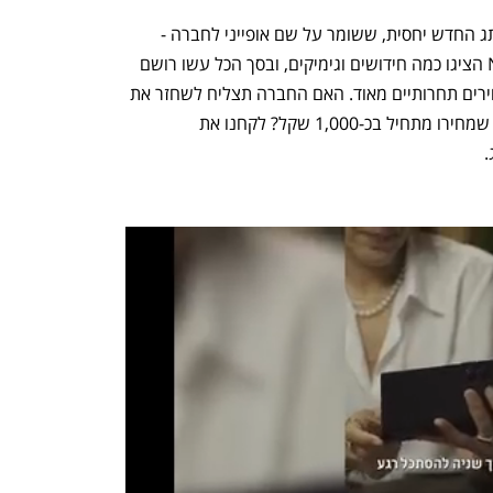
עכשיו מגיע תור הטלפון הראשון של המותג החדש יחסית, ששומר על שם אופייני לחברה - 
CMF Phone 1. המכשירים של Nothing הציגו כמה חידושים וגימיקים, ובסך הכל עשו רושם 
טוב - הם הציגו ביצועים טובים מאוד במחירים תחרותיים מאוד. האם החברה תצליח לשחזר את 
ההצלחה עם מותג זול אפילו יותר ומכשיר שמחירו מתחיל בכ-1,000 שקל? לקחנו את 
.