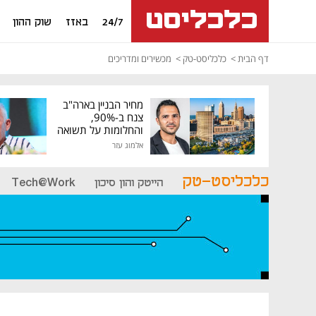
24/7
באזז
שוק ההון
דף הבית
כלכליסט-טק
מכשירים ומדריכים
מחיר הבניין בארה"ב
צנח ב-90%,
והחלומות על תשואה
גבוהה התנפצו
אלמוג עזר
כלכליסט-טק
הייטק והון סיכון
Tech@Work