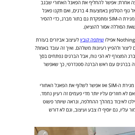
אבל אי אפשר בלי גימיק, ול-CMF יש הצעה אחרת: אפשר להחליף את הפאנל האחורי שבגב 
המכשיר. הגב, שעשוי מפלסטיק, מחובר אל גוף הטלפון באמצעות 4 ברגים, ואם תקנו פאנל 
בצבע אחר תקבלו גם סיכה שמוציאה את מגירת ה-SIM ומתפקדת גם בתור מברג, כדי להסיר 
שאת הסוללה אסור להוציא).
שיתפה קובץ
 לעיצוב אביזרים בעזרת 
מדפסות תלת ממד, כך שמשתמשים יכולים ליצור ולהפיץ רעיונות משלהם. ואיך זה עובד באמת? 
בסדר, ואולי אני לא קהל היעד של זה. המברג המצורף לא הכי נוח, אבל הברגים נפתחים בסך 
הכל בקלות ולזכות CMF ייאמר שהיא בחרה בברגים עם ראש הברגה סטנדרטי, כך שאפשר 
נפתח בכרטיסייה חדשה
נפתח בכרטיסייה חדשה
אחרי הוצאת הברגים צריך להוציא גם את מגירת ה-SIM ואז אפשר לשלוף את הפאנל האחורי 
ולהרכיב אחר במקומו. זה תהליך די קצר, ואם לא חוזרים עליו יותר מדי פעמים זה רעיון נחמד. 
אבל - הברגים קטנים וצריך לשמור שלא יילכו לאיבוד במהלך ההחלפה, ונראה שיותר פשוט 
להרכיב מגן צבעוני על המכשיר, שגם ישמור עליו, גם יוסיף לו צבע ועיצוב, וגם לא דורש 