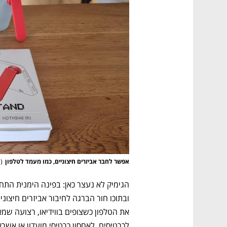
CTech – the
הבית של ההייטק הישראלי
אפשר לחבר אביזרים חיצוניים, כמו מעמד לטלפון
(
צ