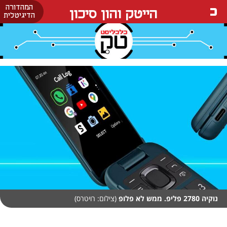
המהדורה
הייטק והון סיכון
הדיגיטלית
נוקיה 2780 פליפ. ממש לא פלופ
(צילום: רויטרס)