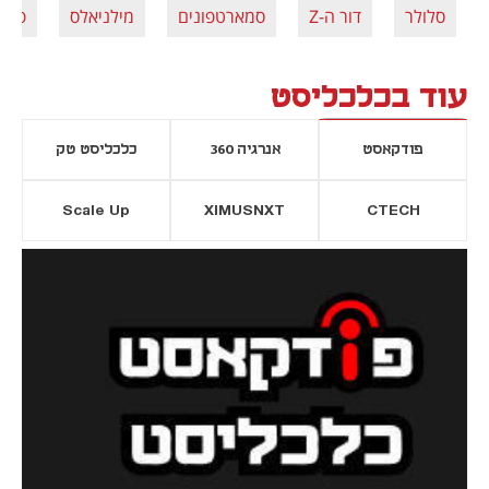
סלולר
דור ה-Z
סמארטפונים
מילניאלס
פליפ
עוד בכלכליסט
פודקאסט
אנרגיה 360
כלכליסט טק
Scale Up
XIMUSNXT
CTECH
יסייה חדשה
נפתח בכרטיסייה חדשה