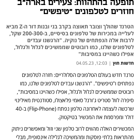
תופעה בהתהוות: צעירים בארה"ב
חוזרים לטלפונים "טיפשים"
הטרנד שהולך וצובר תאוצה בקרב בני ובנות דור ה-Z מביא
לעלייה במכירות של טלפונים בסיסיים, ב-200-300 שקל,
לרבות אלה הנפתחים של נוקיה. "הרגשנו עבדים
לטלפונים שלנו, כמו רובוטים שממשיכים לגלול ולגלול,
אפילו כשהיינו במסיבות"
חדשות חוץ
|
12:03, 04.05.23
טרנד חדש בעולם הטלפונים הסלולריים: חזרה לטלפונים 
נפתח בכרטיסייה חדשה
נפתחים ו"טיפשים". "הרגשנו עבדים לטלפונים שלנו, כמו 
רובוטים שממשיכים לגלול ולגלול, אפילו כשהיינו במסיבות", 
סיפרה לוול סטריט ג'ורנל סאמי פלאצולו, סטודנטית מאילינוי 
שרכשה לעצמה לאחרונה טלפון נפתח (Flip-Phone) ב-40 
דולר ומפרסמת את המכשיר בטיקטוק. 
המכשירים האלה מהווים לרוב טלפון שני וזול ומאפשרים ניתוק 
מהתראות בלתי פוסקות ומהמשיכה לגלילה אינסופית, מבלי 