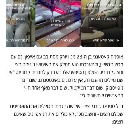
אין שעה שלא התעסקתי במשבר - טל אלכסנדרוביץ’ שגב מנהלת משברים תקשורתיים מכל מקום עם ה- Galaxy Z Fold8 Ultra שלה_v
טכנולוגיה זה לא רק בהייטק: גם תעשיית המזון הישראלית מאמצת כלי AI, אוטומציה וניתוח דאטה בזמן אמת
חינוך הוא המש
אוסמה קאטאנני בן ה-23 מניו יורק מסתובב עם אייפון וגם עם 
מכשיר מיושן, ולהערכתו הוא מחלק את השימוש ביניהם חצי 
וחצי. לדבריו, הטלפון הטיפש שלו נועד רק לחברים קרובים. "אין 
שם מיילים מהעבודה, אין עדכונים באינסטגרם, שום דבר 
מפייסבוק, שום דבר מטיקטוק, שום דבר מאף אחד חוץ 
מהאנשים שחשובים לי". 
בוול סטריט ג'ורנל ציינו שלושה דגמים הכוללים את המאפיינים 
שכולם רוצים - וחשוב מכך, לא כוללים את המאפיינים שאינם 
רוצים: