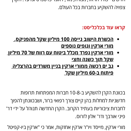
צפויה להשקיע בחברות בכל העולם.
קראו עוד בכלכליסט:
הכשרת הישוב גייסה 100 מיליון שקל מהפניקס, 
מורי ארקין וגופים נוספים
מורי ארקין נפרד מכלל ביטוח עם רווח של 70 מיליון 
שקל תוך כשנה וחצי
גב ים רכשה ממורי ארקין בניין משרדים בהרצליה 
פיתוח ב-60 מיליון שקל 
בכוונת הקרן להשקיע ב-10-8 חברות המפתחות תרופות 
חדשניות למחלות בהן קיים צורך רפואי ברור, ושבכוונתן להפוך 
לחברות ציבוריות בעתיד הקרוב. הקרן החדשה תנוהל על ידי דר' 
פיני אורבך ודר' אלון לזרוס.
מורי ארקין, מייסד ויו"ר ארקין אחזקות, אמר כי "ארקין ביו-קפיטל 