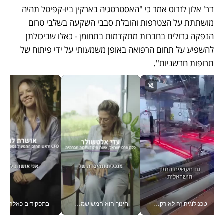
דר' אלון לזרוס אמר כי "האסטרטגיה בארקין ביו-קפיטל תהיה 
מושתתת על הצטרפות והובלת סבבי השקעה בשלבי טרום 
הנפקה גדולים בחברות מתקדמות בתחומן - כאלו שביכולתן 
להשפיע על תחום הרפואה באופן משמעותי על ידי פיתוח של 
תרופות חדשניות".
טכנולוגיה זה לא רק בהייטק: גם תעשיית המזון הישראלית מאמצת כלי AI, אוטומציה וניתוח דאטה בזמן אמת
חינוך הוא המשישמה של החיים שלי - V
בתפקידים כאלה אי אפשר לח