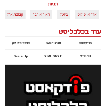
תגיות
אדריאן פילוט
ביוטק
מאיר אורבך
קבוצת ארקין
עוד בכלכליסט
פודקאסט
אנרגיה 360
כלכליסט טק
Scale Up
XIMUSNXT
CTECH
יסייה חדשה
נפתח בכרטיסייה חדשה