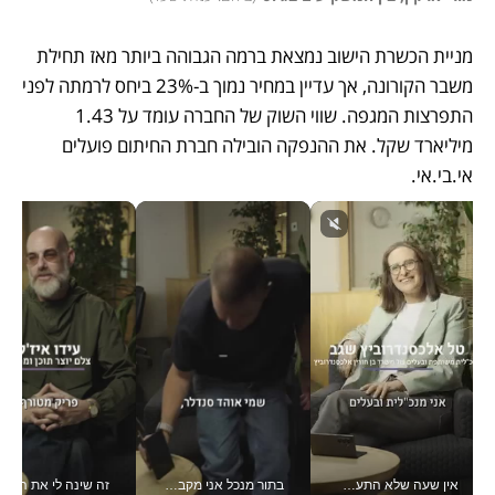
מניית הכשרת הישוב נמצאת ברמה הגבוהה ביותר מאז תחילת 
משבר הקורונה, אך עדיין במחיר נמוך ב-23% ביחס לרמתה לפני 
התפרצות המגפה. שווי השוק של החברה עומד על 1.43 
מיליארד שקל. את ההנפקה הובילה חברת החיתום פועלים 
אי.בי.אי.
אין שעה שלא התעסקתי במשבר - טל אלכסנדרוביץ’ שגב מנהלת משברים תקשורתיים מכל מקום עם ה- Galaxy Z Fold8 Ultra שלה_v
בתור מנכל אני מקבל מאות החלטות ביום, וה- Galaxy Z Fold8 Ultra עוזר לי לחתוך אותן מהר יותר_v
זה שינה לי את החיים: 