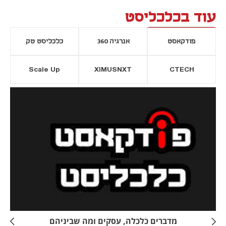
עוד בכלכליסט
פודקאסט
אנרגיה 360
כלכליסט טק
Scale Up
XIMUSNXT
CTECH
יסייה חדשה
נפתח בכרטיסייה חדשה
מדברים כלכלה, עסקים ומה שביניהם