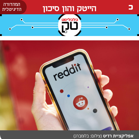
המהדורה
הייטק והון סיכון
הדיגיטלית
אפליקציית רדיט
(צילום: בלומברג)