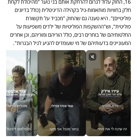
16, החוק עלול לגרום להרחקת אותם בני נוער "מהיכולת לקחת 
חלק בחוויות מותאמות-גיל בקהילה הדיגיטלית (כולל בדיונים 
פוליטיים)". היא טענה גם שהחוק "מכביד על תקשורת 
פוליטית", וש"ההשקפות הפוליטיות של ילדים משפיעות על 
החלטותיהם של בוחרים רבים, כולל הוריהם ומוריהם, וכן אחרים 
המעוניינים בדעותיהם של מי שעומדים להגיע לגיל הבגרות".
זה שינה לי את החיים: איך עידו איז'ק הופך את הסמארטפון לכלי צילום מקצועי_v
בתור מנכל אני מקבל מאות החלטות ביום, וה- Galaxy Z Fold8 Ultra עוזר לי לחתוך אותן מהר יותר_v
כלכליסט דיגיטל