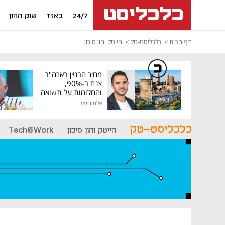
24/7
באזז
שוק ההון
דף הבית
כלכליסט-טק
הייטק והון סיכון
מחיר הבניין בארה"ב
צנח ב-90%,
כלכליסט
דיגיטל
והחלומות על תשואה
גבוהה התנפצו
אלמוג עזר
כלכליסט-טק
הייטק והון סיכון
Tech@Work