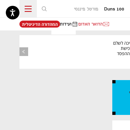
Duns 100
פורטל פיננסי
נפתח בכרטיסייה חדשה
הדואר האדום
ועידות
המהדורה הדיגיטלית
יכה לשלם
כישת
BASE: ההפסד
הרבעוני זינק ל-76