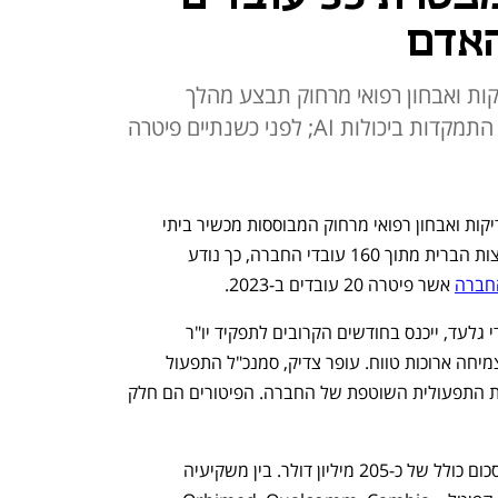
האדם
ת ואבחון רפואי מרחוק תבצע מהלך
פיטורים בישראל ובארה"ב, לטובת התמקדות ביכולות AI; לפני כשנתיים פיטרה
חברת טייטו קר, שפיתחה פלטפורמה לבדיקות ואבחון רפואי מרחוק המבוססות מכשיר ביתי 
חכם, מפטרת כ-35 עובדים בישראל ובארצות הברית מתוך 160 עובדי החברה, כך נודע 
החברה
 אשר פיטרה 20 עובדים ב-2023. 
המנכ"ל והמייסד המשותף של החברה, דדי גלעד, ייכנס בחודשים הקרובים לתפקיד יו"ר 
הדירקטוריון ויתמקד בגיבוש אסטרטגיות צמיחה ארוכות טווח. עופר צדיק, סמנכ"ל התפעול 
ומייסד משותף, ימשיך להוביל את הפעילות התפעולית השוטפת של החברה. הפיטורים הם חלק 
מאז הקמתה בשנת 2012 גייסה החברה סכום כולל של כ-205 מיליון דולר. בין משקיעיה 