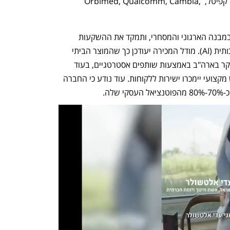
המובילים נמנים אינסייט פרטנרס, קומרה קפיטל, Orbimed, Qualcomm, Cambia, 
במסגרת השינוי תבצע החברה התאמות במבנה הארגוני והמסחרי, ותמקד את ההשקעות 
בפיתוח יכולות אבחון מבוססות בינה מלאכותית (AI). מודל המכירה יעודכן כך שהמוצר הביתי 
שלה - ה-HomeSmartClinic - יופץ בעיקר בארה"ב באמצעות שותפים אסטרטגיים, בעוד 
שמוצרי ה-TytoClinic המיועדים לשימוש מקצועי יימכרו ישירות ללקוחות. עוד נודע כי החברה 
לה.