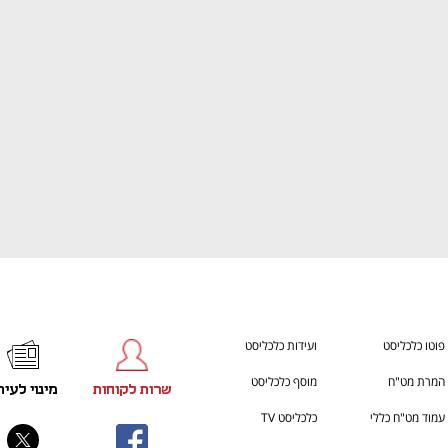
h – the gateway to Tech
You're NXT
פוטו כלכליסט
ועידות כלכליסט
המרת מט"ח
מוסף כלכליסט
שרות לקוחות
מינוי לעית
עמוד מט"ח כללי
כלכליסט TV