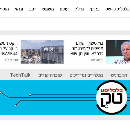
כלכליסט-טק
בארץ
נדל"ן
עולם
משפט
רכב
פנאי
מוסף
באלטשולר שחם
וויקס ממש
מפיקים לקחים: "זה
ביוקר על ר
כבר לא 'וואן מן' שואו
44
של גילעד"
אלמוג עזר
סופי שולמן
מיליון דולר
הקברניט
מכשירים ומדריכים
שוברת קודים
TechTalk