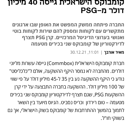
קומבוקס הישראלית גייסה 40 מיליון
דולר מ-PSG
החברה פיתחה ממשק המפשט את האופן שבו ארגונים
מתקשרים עם לקוחות ומספק להם שירות לקוחות בוטי
ואנושי בערוצי הדיגיטל המרכזיים. קרן PSG תצרף
לדירקטוריון של קומבוקס שני בכירים מטעמה
מאיר אורבך
|
11:01, 30.12.21
חברת קומבוקס הישראלית (Commbox) גייסה עשרות מליוני 
נפתח בכרטיסייה חדשה
נפתח בכרטיסייה חדשה
נפתח בכרטיסייה חדשה
דולרים. מהחברה לא נמסר היקף ההשקעה, אולם ל"כלכליסט" 
נודע כי היקף ההשקעה נע בין 35 ל-45 מיליון דולר על פי שווי 
של 100 מיליון דולר. ההשקעה בחברה התבצעה על ידי קרן 
ההשקעות PSG, שגם תצרף לדירקטוריון קומבוקס שני בכירים 
מטעמה – טום רירדון  וכריס נסביט. הגיוס מיועד בין השאר 
לתמוך בהמשך ההתרחבות של קומבוקס בשוק הישראלי, אך גם 
בשווקי חו"ל.