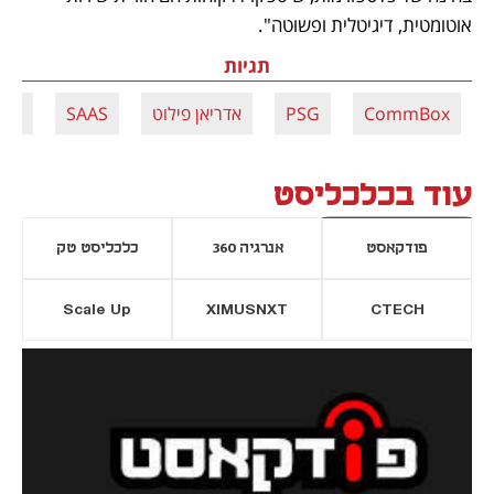
אוטומטית, דיגיטלית ופשוטה".
תגיות
CommBox
PSG
אדריאן פילוט
SAAS
מאי
עוד בכלכליסט
פודקאסט
אנרגיה 360
כלכליסט טק
Scale Up
XIMUSNXT
CTECH
יסייה חדשה
נפתח בכרטיסייה חדשה