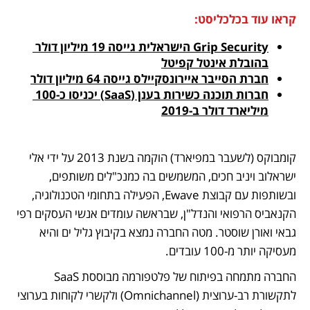
קראו עוד בכלכליסט:
Grip Security הישראלית גייסה 19 מיליון דולר 
בהובלת אינטל קפיטל
חברת הסייבר איירונסקיילס גייסה 64 מיליון דולר
חברות תוכנה כשירות בענן (SaaS) יכניסו כ-100 
מיליארד דולר ב-2019
קומבוקס (לשעבר במפיארד) הוקמה בשנת 2013 על ידי אלי 
ישראלוב ויניב חכים, המשמשים בה כמנכ"לים משותפים, 
ובשותפות עם קבוצת Ewave, הפעילה בתחומי הטכנולוגיה, 
הקנאביס הרפואי והנדל"ן, שבראשה עומדים אנשי העסקים רפי 
גבאי ואורן שוסטר. מטה החברה נמצא בקיבוץ גליל ים והיא 
מעסיקה יותר מ-100 עובדים.
החברה מתמחה בפיתוח של פלטפורמה מבוססת SaaS 
לתקשורת רב-ערוצית (Omnichannel) ולקשרי לקוחות בערוצי 