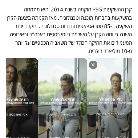
קרן ההשקעות PSG הוקמה בשנת 2014 והיא מתמחה 
בהשקעות בחברות תוכנה וטכנולוגיה. מאז הקמתה ביצעה הקרן 
השקעה ב-85 סטראט-אפים וחברות טכנולוגיה. מוקדם יותר 
השנה דיווחה הקרן על השלמת גיוסי כספים בארה"ב ובאירופה, 
המעמידים את ההיקף הכולל של משאביה הכספיים על יותר 
מ-10 מיליארד דולרים.
כלכליסט דיגיטל "חינוך הוא המשימה של החיים שלי"_v
חינוך הוא המשישמה של החיים שלי - V
אני לא צריכה את המשרד: