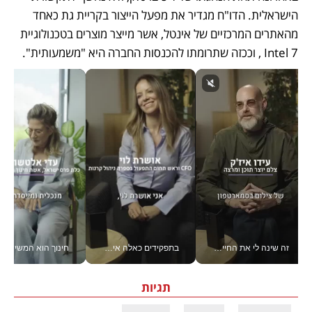
הישראלית. הדו"ח מגדיר את מפעל הייצור בקריית גת כאחד 
מהאתרים המרכזיים של אינטל, אשר מייצר מוצרים בטכנולוגיית 
Intel 7 , וככזה שתרומתו להכנסות החברה היא "משמעותית". 
זה שינה לי את החיים: איך עידו איז'ק הופך את הסמארטפון לכלי צילום מקצועי_v
בתפקידים כאלה אי אפשר לחכות: אושרת לוי מניעה השקעות ענק מהטלפון_v
חינוך הוא המש
תגיות