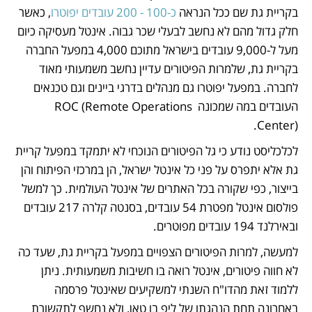
בקריית גת שם ככל הנראה 
כ-100 - 200 עובדים יפוטרו
, כאשר 
חלק גדול מהם לא נחשב לבעלי שכר גבוה. אינטל מעסיקה כיום 
מעל ל-9,000 עובדים בישראל מתוכם 4,000 במפעל החברה 
בקריית גת, שלמרות הפיטורים עדיין נחשב משמעותי מאוד 
לחברה. במפעל יפוטרו גם מנהלים בדרגי ביינים וגם טכנאים 
העובדים במה שמכונה ROC (Remote Operations 
Center).
לכלכליסט נודע כי גל הפיטורים הנוכחי לא יתמקד במפעל קריית 
גת אלא יתפרס על פני כל אינטל ישראל, הן במרכזי הפיתוח והן 
בייצור, כפי שקורה בכל האתרים של אינטל העולמית. כך למשל 
פולסום אינטל מפטרת 54 עובדים, בסנטה קלרה 217 עובדים 
ובאירלנד 194 עובדים מפוטרים. 
למעשה, למרות הפיטורים הצפויים במפעל בקריית גת, שעד כה 
לא חווה פיטורים, אינטל רואה בו חשיבות משמעותית. ניתן 
ללמוד זאת מהדו"ח השנתי למשקיעים שאינטל פרסמה 
באחרונה תחת הנהגתו של ליפ בו טאן, ולא נחשף לתקשורת 