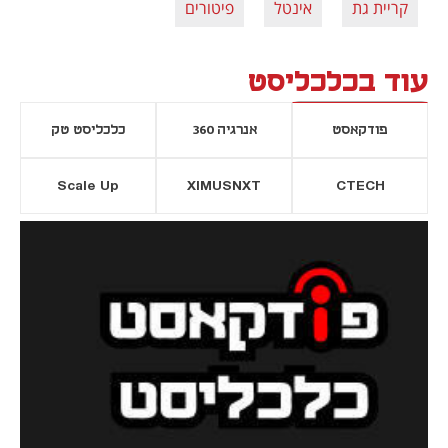
קריית גת
אינטל
פיטורים
עוד בכלכליסט
פודקאסט
אנרגיה 360
כלכליסט טק
Scale Up
XIMUSNXT
CTECH
יסייה חדשה
נפתח בכרטיסייה חדשה