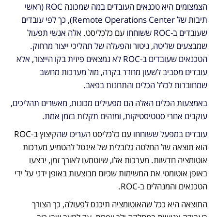
הצמצומים היא טכנאים העובדים במה שמכונה ROC (ראשי 
תיבות של Remote Operations Center), כך לפי עובדים 
שעובדים ב-ROC ששוחחו 
עם כלכליסט. 
אלה אנשי תפעול 
שמבצעים שליטה, ניטור והפעלה של תהליכי ייצור מרחוק. 
הטכנאים שעובדים ב-ROC לא נמצאים פיזית בקו הייצור, אלא 
עובדים מסביב לשעון מחדר בקרה, מול מערכות מחשב 
שמחוברות לכלל הכלים והתחנות בפאב. 
באמצעות הכלים האלה הם מפעילים מכונות, מאשרים תהליכים, 
עוקבים אחרי סטטיסטיקות, ומזהים תקלות בזמן אמת. 
עובדים במפעל ששוחחו 
עם כלכליסט ה
עריכו שה
קיצוץ ב-ROC 
הוא תוצאה של החלטה גלובלית של אינטל להטמיע מערכות 
אוטומציה חדשות. מערכות אלו, שיוטמעו לאורך זמן, יבצעו 
באופן אוטומטי את המשימות שכיום מבוצעות באופן ידני על ידי 
הטכנאים והמנהלים ב-ROC. 
התוצאה היא ככל שהאוטומציה תיכנס לפעולה, כך הצורך 