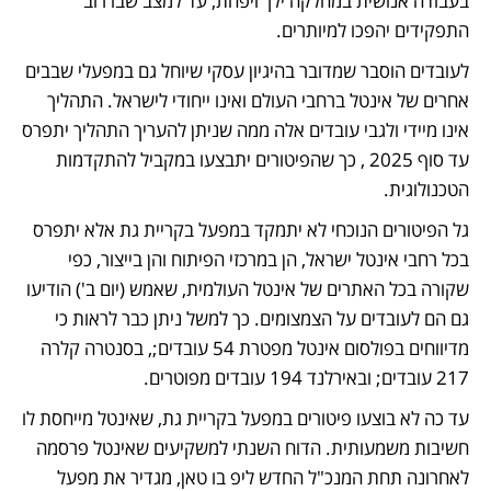
בעבודה אנושית במחלקה ילך ויפחת, עד למצב שבו רוב 
התפקידים יהפכו למיותרים. 
לעובדים הוסבר שמדובר בהיגיון עסקי שיוחל גם במפעלי שבבים 
אחרים של אינטל ברחבי העולם ואינו ייחודי לישראל. התהליך 
אינו מיידי ולגבי עובדים אלה ממה שניתן להעריך התהליך יתפרס 
עד סוף 2025 , כך שהפיטורים יתבצעו במקביל להתקדמות 
הטכנולוגית. 
גל הפיטורים הנוכחי לא יתמקד במפעל בקריית גת אלא יתפרס 
בכל רחבי אינטל ישראל, הן במרכזי הפיתוח והן בייצור, כפי 
שקורה בכל האתרים של אינטל העולמית, שאמש (יום ב') הודיעו 
גם הם לעובדים על הצמצומים. כך למשל ניתן כבר לראות כי 
מדיווחים בפולסום אינטל מפטרת 54 עובדים;, בסנטרה קלרה 
217 עובדים; ובאירלנד 194 עובדים מפוטרים. 
עד כה לא בוצעו פיטורים במפעל בקריית גת, שאינטל מייחסת לו 
חשיבות משמעותית. הדוח השנתי למשקיעים שאינטל פרסמה 
לאחרונה תחת המנכ"ל החדש ליפ בו טאן, מגדיר את מפעל 