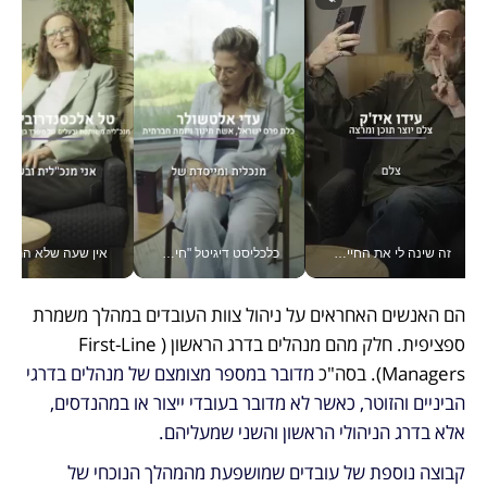
זה שינה לי את החיים: איך עידו איז'ק הופך את הסמארטפון לכלי צילום מקצועי_v
כלכליסט דיגיטל "חינוך הוא המשימה של החיים שלי"_v
אין שעה שלא התעסקתי במשבר - טל אלכסנדרוביץ’ שגב מנהלת משברים
הם האנשים האחראים על ניהול צוות העובדים במהלך משמרת 
ספציפית. חלק מהם מנהלים בדרג הראשון (First-Line 
Managers). בסה"כ
 מדובר במספר מצומצם של מנהלים בדרגי 
הביניים והזוטר, כאשר לא מדובר בעובדי ייצור או במהנדסים, 
אלא בדרג הניהולי הראשון והשני שמעליהם. 
קבוצה נוספת של עובדים שמושפעת מהמהלך הנוכחי של 