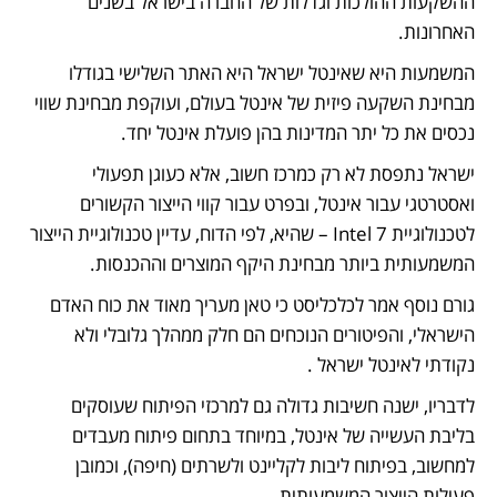
ההשקעות ההולכות וגדלות של החברה בישראל בשנים 
האחרונות.
המשמעות היא שאינטל ישראל היא האתר השלישי בגודלו 
מבחינת השקעה פיזית של אינטל בעולם, ועוקפת מבחינת שווי 
נכסים את כל יתר המדינות בהן פועלת אינטל יחד. 
ישראל נתפסת לא רק כמרכז חשוב, אלא כעוגן תפעולי 
ואסטרטגי עבור אינטל, ובפרט עבור קווי הייצור הקשורים 
לטכנולוגיית Intel 7 – שהיא, לפי הדוח, עדיין טכנולוגיית הייצור 
המשמעותית ביותר מבחינת היקף המוצרים וההכנסות.  
גורם נוסף אמר ל
כלכליסט
 כי טאן מעריך מאוד את כוח האדם 
הישראלי, והפיטורים הנוכחים הם חלק ממהלך גלובלי ולא 
נקודתי לאינטל ישראל . 
לדבריו, ישנה חשיבות גדולה גם למרכזי הפיתוח שעוסקים 
בליבת העשייה של אינטל, במיוחד בתחום פיתוח מעבדים 
למחשוב, בפיתוח ליבות לקליינט ולשרתים (חיפה), וכמובן 
פעילות הייצור המשמעותית. 