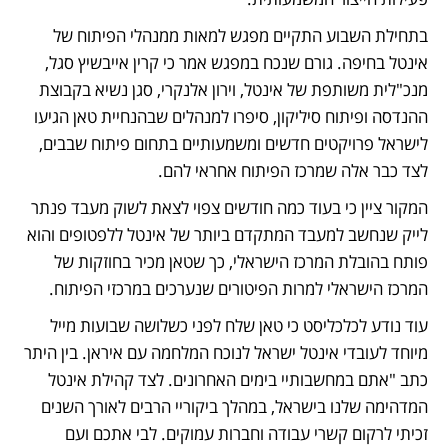
בתחילת השבוע התקיים מפגש למאות ממנהלי הפיתוח של 
אינטל בחיפה. גורם שנכח במפגש אמר כי קרין אייבשיץ סגל, 
מנכ"לית משותפת של אינטל, וירון אלנקרי, סגן נשיא בקבוצת 
ההנדסה ופיתוח סיליקון, סיפרו למנהלים שבהנחיית טאן הגיעו 
לישראל פרויקטים חדשים ומשמעותיים בתחום פיתוח שבבים, 
לצד כבר אלה שמרכז הפיתוח אחראי להם. 
המקור ציין כי בעוד כמה חודשים צפוי לצאת לשוק מעבד פנתר 
לייק שנחשב למעבד המתקדם ביותר של אינטל ללפטופים והוא 
פותח בהובלת המרכז הישראלי, כך שטאן מכיר בחוזקות של 
המרכז הישראלי למרות הפיטורים שנערכים במרכזי הפיתוח. 
עוד נודע ל
כלכליסט
כי טאן שלח לפני כשלושה שבועות מייל 
מיוחד לעובדי אינטל ישראל לנוכח המלחמה עם איראן. בין היתר 
כתב "אתם במחשבותיי בימים האחרונים. לצד קהילת אינטל 
המדהימה שלנו בישראל, במהלך ביקוריי הרבים לאורך השנים 
זכיתי לרקום קשרי עבודה וחברות עמוקים. לבי אתכם ועם 