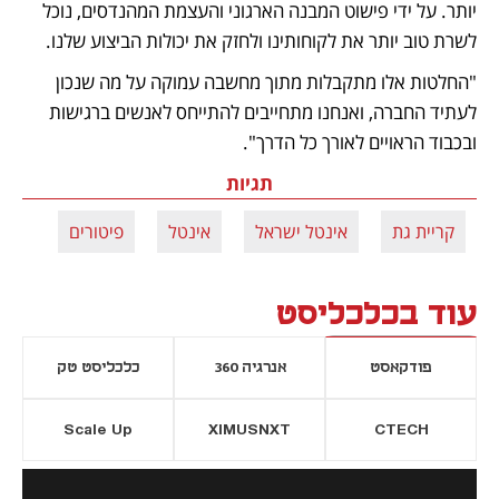
יותר. על ידי פישוט המבנה הארגוני והעצמת המהנדסים, נוכל 
לשרת טוב יותר את לקוחותינו ולחזק את יכולות הביצוע שלנו. 
"החלטות אלו מתקבלות מתוך מחשבה עמוקה על מה שנכון 
לעתיד החברה, ואנחנו מתחייבים להתייחס לאנשים ברגישות 
ובכבוד הראויים לאורך כל הדרך".
תגיות
קריית גת
אינטל ישראל
אינטל
פיטורים
עוד בכלכליסט
פודקאסט
אנרגיה 360
כלכליסט טק
Scale Up
XIMUSNXT
CTECH
יסייה חדשה
נפתח בכרטיסייה חדשה