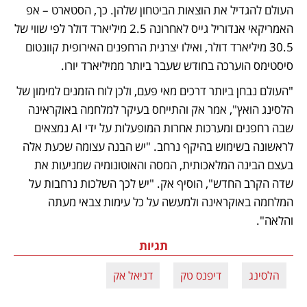
העולם להגדיל את הוצאות הביטחון שלהן. כך, הסטארט – אפ 
האמריקאי אנדוריל גייס לאחרונה 2.5 מיליארד דולר לפי שווי של 
30.5 מיליארד דולר, ואילו יצרנית הרחפנים האירופית קוונטום 
סיסטימס הוערכה בחודש שעבר ביותר ממיליארד יורו. 
"העולם נבחן ביותר דרכים מאי פעם, ולכן לוח הזמנים למימון של 
הלסינג הואץ", אמר אק והתייחס בעיקר למלחמה באוקראינה 
שבה רחפנים ומערכות אחרות המופעלות על ידי AI נמצאים 
לראשונה בשימוש בהיקף נרחב. "יש הבנה עצומה שכעת אלה 
בעצם הבינה המלאכותית, המסה והאוטונומיה שמניעות את 
שדה הקרב החדש", הוסיף אק. "יש לכך השלכות נרחבות על 
המלחמה באוקראינה ולמעשה על כל עימות צבאי מעתה 
והלאה". 
תגיות
הלסינג
דיפנס טק
דניאל אק