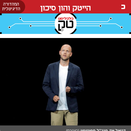
המהדורה
הייטק והון סיכון
הדיגיטלית
דניאל אק מנכ"ל ספוטיפיי
(רויטרס)