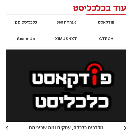
עוד בכלכליסט
פודקאסט
אנרגיה 360
כלכליסט טק
Scale Up
XIMUSNXT
CTECH
יסייה חדשה
נפתח בכרטיסייה חדשה
מדברים כלכלה, עסקים ומה שביניהם