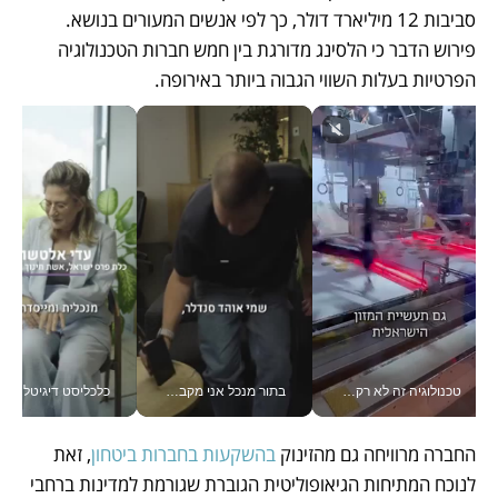
סביבות 12 מיליארד דולר, כך לפי אנשים המעורים בנושא. 
פירוש הדבר כי הלסינג מדורגת בין חמש חברות הטכנולוגיה 
הפרטיות בעלות השווי הגבוה ביותר באירופה.
טכנולוגיה זה לא רק בהייטק: גם תעשיית המזון הישראלית מאמצת כלי AI, אוטומציה וניתוח דאטה בזמן אמת
בתור מנכל אני מקבל מאות החלטות ביום, וה- Galaxy Z Fold8 Ultra עוזר לי לחתוך אותן מהר יותר_v
כלכליסט דיגיטל
החברה מרוויחה גם מהזינוק 
בהשקעות בחברות ביטחון
, זאת 
לנוכח המתיחות הגיאופוליטית הגוברת שגורמת למדינות ברחבי 