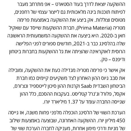
ההשקעה יוצאת לדרך בעוד הסטארט – אפ מתרחב מעבר 
לפיתוח תוכנות בינה מלאכותית גם לייצור עצמי של רחפנים, 
מטוסים וצוללות. אק ביצע את ההשקעה באמצעות פרימה 
מטריה (Prima Materia), חברת ההשקעות שייסד עם שאקיל 
חאן ב-2020. היא ביצעה את ההשקעה המשמעותית הראשונה 
שלה בהלסינג כבר ב-2021, חודשים ספורים לפני הפלישה 
הרוסית לאוקראינה שהציתה את גל ההשקעות בחברות ביטחון 
ודיפנס – טק. 
אק אישר כי פרימה מטריה מגדילה כעת את ההשקעה, ומובילה 
את סבב גיוס ההון האחרון לצד משקיעים קיימים כמו חברת 
הביטחון השבדית Saab וקרנות ההון סיכון לייטספיד ונצ'ורס, 
אקסל, פלורל וג'נרל קטליסט. בעקבות ההסכם, כלל ההון 
שגייסה החברה עומד על 1.37 מיליארד יורו. 
הערכת השווי של הלסינג הוכפלה מלפני פחות משנה, אז גייסה 
450 מיליון יורו. ההשקעה האחרונה, שבוצעה באמצעות שילוב 
של מניות ודרכי מימון אחרות, מעניקה לחברה הערכת שווי של 