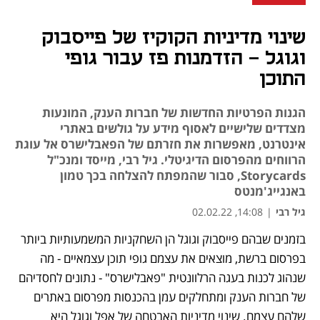
שינוי מדיניות הקוקיז של פייסבוק
וגוגל - הזדמנות פז עבור גופי
התוכן
הגנות הפרטיות החדשות של חברות הענק, המונעות
מצדדים שלישיים לאסוף מידע על גולשים באתרי
אינטרנט, מאפשרות את חזרתם של הפאבלישרס אל עוגת
הרווחים מהפרסום הדיגיטלי. גיל רבי, מייסד ומנכ"ל
Storycards, סבור שהמפתח להצלחה בכך טמון
באנגייג'מנטס
גיל רבי
|
14:08, 02.02.22
בזמנים שבהם פייסבוק וגוגל הן השחקניות המשמעותיות ביותר 
נפתח בכרטיסייה חדשה
נפתח בכרטיסייה חדשה
נפתח בכרטיסייה חדשה
בפרסום ברשת, מוצאים את עצמם גופי תוכן עצמאיים - מה 
שנהוג לכנות בעגה הרלוונטית "פאבלישרס" - נתונים לחסדיהם 
של חברות הענק ומתחלקים עמן בהכנסות מפרסום באתרים 
שלהם עצמם. שינוי מדיניות האבטחה של אפל וגוגל היא 