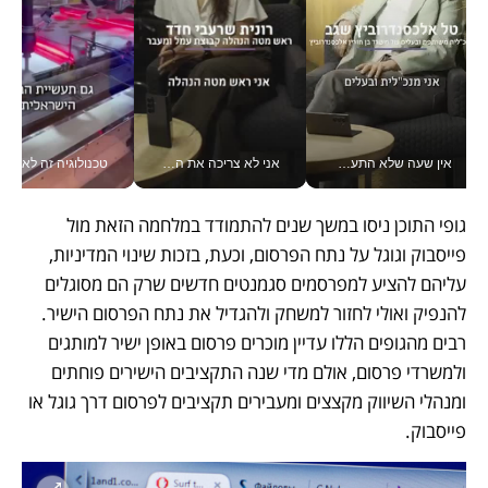
אין שעה שלא התעסקתי במשבר - טל אלכסנדרוביץ’ שגב מנהלת משברים תקשורתיים מכל מקום עם ה- Galaxy Z Fold8 Ultra שלה_v
אני לא צריכה את המשרד: רונית שרעבי-חדד מנהלת ארגון של 30000 עובדים מכל מקום_v
טכנולוגיה זה לא רק בהייטק: גם תעשיי
גופי התוכן ניסו במשך שנים להתמודד במלחמה הזאת מול 
פייסבוק וגוגל על נתח הפרסום, וכעת, בזכות שינוי המדיניות, 
עליהם להציע למפרסמים סגמנטים חדשים שרק הם מסוגלים 
להנפיק ואולי לחזור למשחק ולהגדיל את נתח הפרסום הישיר. 
רבים מהגופים הללו עדיין מוכרים פרסום באופן ישיר למותגים 
ולמשרדי פרסום, אולם מדי שנה התקציבים הישירים פוחתים 
ומנהלי השיווק מקצצים ומעבירים תקציבים לפרסום דרך גוגל או 
פייסבוק.