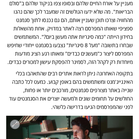
מעניין על אורח החיים שלהם ובסופו צפו בניקוד שלהם ב"סולם 
הבריאות". מה שלא ידעו הגולשים זה שמעבר לכך שהם נהנו 
מהחוויה וצרכו תוכן שעניין אותם, הם גם נכנסו לתוך סגמנט 
ספציפי שאותו המפרסם רצה לאתר במדויק. אחת מהשאלות 
בחידון הייתה "כמה סיגריות אתה מעשן ביום?". המשתמשים 
שבחרו בתשובה "מעל 8 סיגריות" נצבעו בסגמנט ייחודי שחיפש 
המפרסם ליצור כ"מעשנים כבדים" ומאותו רגע הציג מודעות 
מיוחדות רק לקהל הזה, לסמינר להפסקת עישון למכורים כבדים. 
בתקופה האחרונה ניתן לראות אתרים רבים שהתאהבו בכלי 
האינגייג'מנט ומשתמשים בהם באופן קבוע. כמעט לכל כתבה 
שנייה באתר מצורפים סגמנטים, מורכבים יותר או פחות, 
החולשים על תחומים שונים ולמעשה יוצרים את הסגמנטים עוד 
לפני שהמפרסמים הגיעו בדרישה כלשהי.