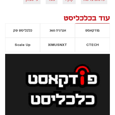
עוד בכלכליסט
פודקאסט
אנרגיה 360
כלכליסט טק
Scale Up
XIMUSNXT
CTECH
יסייה חדשה
נפתח בכרטיסייה חדשה