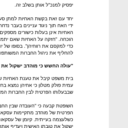
יפסיק למנכ"ל אותן בשלב זה.
יחד עם זאת בקשת האחיות למתן סעד
ידי האח תוך ניגוד עניינים בעבר נ
האחיות אינן בעלות כישורים מספקים
הוכחה. "חזקה על האחיות שאם יתמנו
כדי למקסם את רווחיהן". בסופו של 
להחליף את ניהול החברות המשותפות
"עולה החשש כי מוהדב ישקול את ט
בית משפט קיבל את טענת האחיות שטע
עמית פולק מטלון כי אחיהן נמצא בחש
שבבעלותו הפרטית לבין החברות המש
השופטת קבעה כי "העובדה שבין החב
הפרטית של מוהדב מתקיימות עסקאות
כשלעצמה בעייתית. קיומן של עסקאות
ישקול את טובתו האישית ויעדיף אותה 