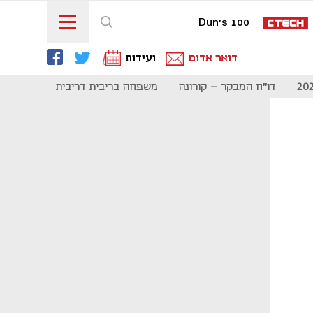
Dun's 100
דואר אדום
ועידות
דו"ח המבקר - קורונה
משפחה בריבית דריבית
תקשורת