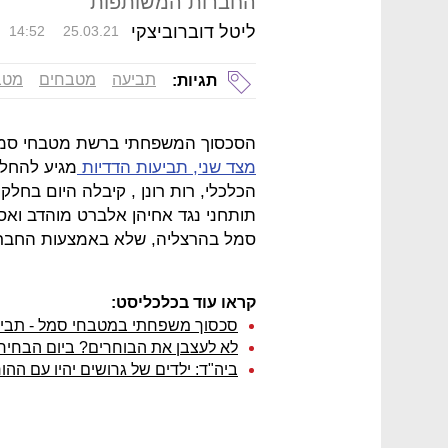
החברות המשותפות"
ליטל דוברוביצקי
14:52
25.03.21
תביעה
מטבחים
מטב
תגיות:
הסכסוך המשפחתי ברשת מטבחי סמל 
מצד שני, תביעות הדדיות
מגיע להחל
הכלכלי, רות רונן , קיבלה היום בחל
תותחני נגד אחיהן אלברט מוהדב וא
סמל בהרצליה, שלא באמצעות החבר
קראו עוד בכלכליסט:
סכסוך משפחתי במטבחי סמל - תביעו
לא לעצבן את הבוחרים? ביום הבחירו
ביה"ד: ילדים של גרושים יהיו עם ההו