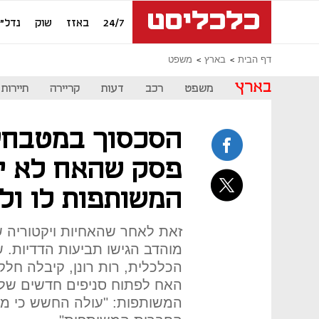
24/7
באזז
שוק
נדל"ן
דף הבית
בארץ
משפט
בארץ
משפט
רכב
דעות
קריירה
תיירות
הסכסוך במטבחי 
פסק שהאח לא י
המשותפות לו ולא
זאת לאחר שהאחיות ויקטוריה ש
מוהדב הגישו תביעות הדדיות.
הכלכלית, רות רונן, קיבלה חל
האח לפתוח סניפים חדשים של
המשותפות: "עולה החשש כי מוה