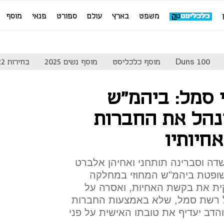
משפט
בארץ
עולם
ספורט
פנאי
מוסף
Duns 100
מוסף כלכליסט
מוסף נשים 2025
בחירות 2022
סמל: ביהמ"ש
נהל את החברות
חיותיו
דה וסברינה תותחני ואחיהן אלברט
 שופטת ביהמ"ש המחוזי במחלקה
קית את בקשת האחיות, ואסרה על
 רשת סמל, שלא באמצעות החברות
דב יעדיף את טובתו האישית על פני