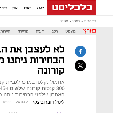
24/7
באזז
שוק
נדל"ן
דף הבית
בארץ
משפט
בארץ
משפט
רכב
דעות
קריירה
תיירות
לא לעצבן את הב
הבחירות ניתנו 
קורונה
האחרון שלפני הבחירות ניתנו כ-600 דוחות קורונ
ליטל דוברוביצקי
18:22
24.03.21