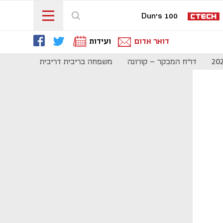
Dun's 100
דואר אדום
ועידות
דו"ח המבקר - קורונה
משפחה בריבית דריבית
תקשורת