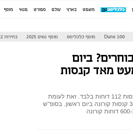
משפט
בארץ
עולם
ספורט
פנאי
מוסף
Duns 100
מוסף כלכליסט
מוסף נשים 2025
בחירות 2022
וחרים? ביום
מעט מאד קנסות
אתמול נקלטו במרכז לגביית קנסות 112 דוחות בלבד. זאת לעומת
300 קנסות קורונה שלשום ו-345 קנסות קורונה ביום ראשון. בסופ"ש
ה