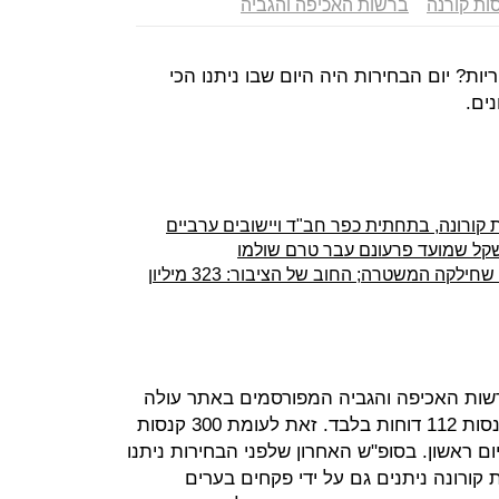
ות קורנה
ברשות האכיפה והגביה
ת? יום הבחירות היה היום שבו ניתנו הכי
ים.
 קורונה, בתחתית כפר חב"ד ויישובים ערביים
ירידה נוספת במספר קנסות הקורונה שחילקה המשטרה; החוב של הציבור: 323 מיליון
רשות האכיפה והגביה המפורסמים באתר עולה
כי אתמול (ג') נקלטו במרכז לגביית קנסות 112 דוחות בלבד. זאת לעומת 300 קנסות
נסות קורונה ביום ראשון. בסופ"ש האחרון שלפני הבחירות ניתנו
קנסות קורונה ניתנים גם על ידי פקחים בערים