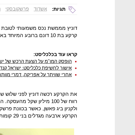
אשדוד
פרשקובסקי
נ
תגיות:
דוניץ מממשת נכס משמעותי לטובת הח
קרקע בת 10 דונם ברובע המיוחד באשדוד לחברת פרשקובסקי ב-238 מיליון שקל.
קראו עוד בכלכליסט:
הופסק המו"מ על הצעת הרכש של ישר
אישור לחשיפת כלכליסט: ישראל קנדה
אחרי שוויתר על אפריקה, דמרי מוותר 
רווח של 100 מיליון שקל מה
ולקניון ביג פאשן, כאשר בכוונת פרש
הקרקע ארבעה מגדלים בני 29 קומות הכוללים 384 יחידות דיור.