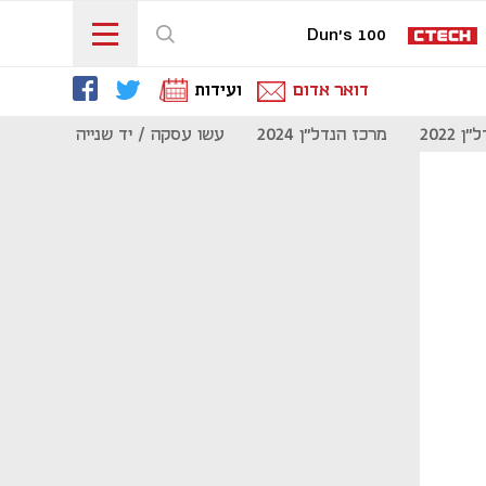
Dun's 100
דואר אדום
ועידות
 2022
מרכז הנדל"ן 2024
עשו עסקה / יד שנייה
מוסף נדל