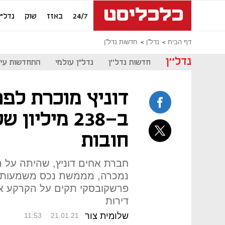
24/7
באזז
שוק
נדל"ן
דף הבית
נדל''ן
חדשות נדל''ן
נדל''ן
חדשות נדל''ן
נדל"ן עולמי
התחדשות עיר
דוניץ מוכרת לפ
ב-238 מיליו
חובות
חברת אחים דוניץ, שהיתה על 
נמכרה, מממשת נכס משמעותי 
דירות
שלומית צור
11:53
21.01.21