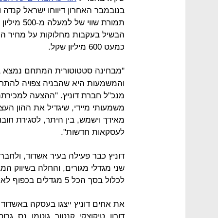
בנובמבר האחרון דיווחו ישראל קנדה 
תמורת שווי
הבשיל בעקבות מחלוקות על מחיר העס
כמעט 600 מיליון שקל.
"מבחינה סטטוטורית המתחם נמצא ב
והמשמעות היא שהבניה צפויה להתחיל
משמעותי מיידי, שיגדיל את ההון הע
מאידך וישמש, בין היתר, לסגירת חוב
לעסקאות חדשות".
דוניץ כבר פעילה בעיר אשדוד, ולחבר
לכלול בסך הכל 5 מגדלים בכפוף לאישור תוכנית שמקדמת החברה.
את אחים דוניץ ייצגו בעסקה באשדוד 
דורון, טיקוצקי, קנטור, גוטמן, נס, גר