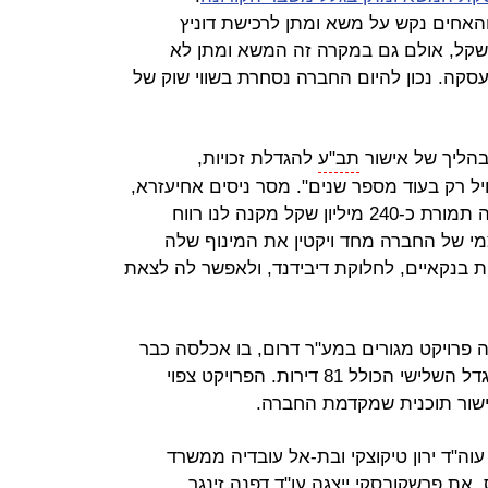
והאחים נקש על משא ומתן לרכישת דוניץ
 של למעלה מ-500 מיליון שקל, אולם גם במקרה זה המשא ומתן לא
קה. נכון להיום החברה נסחרת בשווי שוק של
הליך של אישור
תב"ע
להגדלת זכויות,
 רק בעוד מספר שנים". מסר ניסים אחיעזרא,
מנכ"ל חברת דוניץ. "ההצעה למכירתה תמורת כ-240 מיליון שקל מקנה לנו רווח
צמי של החברה מחד ויקטין את המינוף שלה
ות בנקאיים, לחלוקת דיבידנד, ולאפשר לה לצאת
ה פרויקט מגורים במע"ר דרום, בו אכלסה כבר
שני מגדלי מגורים, והחלה בשיווק המגדל השלישי הכולל 81 דירות. הפרויקט צפוי
עוה"ד ירון טיקוצקי ובת-אל עובדיה ממשרד
וס. את פרשקובסקי ייצגה עו"ד דפנה זינגר