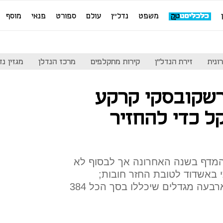
משפט
נדל''ן
עולם
ספורט
פנאי
מוסף
ונית
זירת הנדל"ן
קירות מתקלפים
מרכז הנדלן
מגזין נדל"ן
רשקובסקי קרקע
ן שקל כדי להחזיר
המדף בשנה האחרונה אך לבסוף לא
באשדוד לטובת החזר חובות;
פרשקובסקי תקים על הקרקע ארבעה מגדלים שיכללו בסך הכל 384