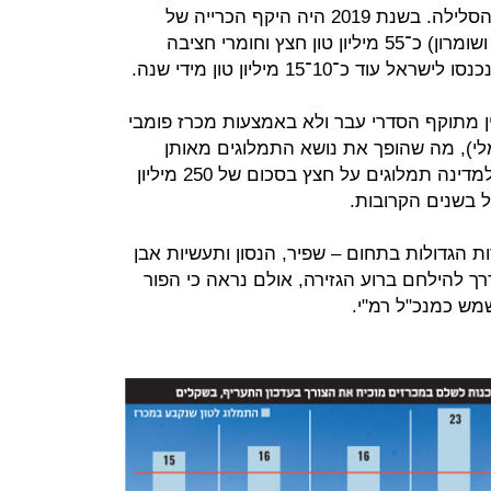
העיקרי של חומרי גלם לענף הבנייה והסלילה. בשנת 2019 היה היקף הכרייה של
חברות ישראליות (כולל בשטחי יהודה ושומרון) כ־55 מיליון טון חצץ וחומרי חציבה
כ־10־15 מיליון טון מידי שנה.
ת עדיין מתוקף הסדרי עבר ולא באמצעות מכרז פומבי
י), מה שהופך את נושא התמלוגים מאותן
מחצבות לקריטי. בשנת 2019 שולמו למדינה תמלוגים על חצץ בסכום של 250 מיליון
ל בשנים הקרובות.
 הגדולות בתחום – שפיר, הנסון ותעשיות אבן
רך להילחם ברוע הגזירה, אולם נראה כי הפור
שמש כמנכ"ל רמ"י.