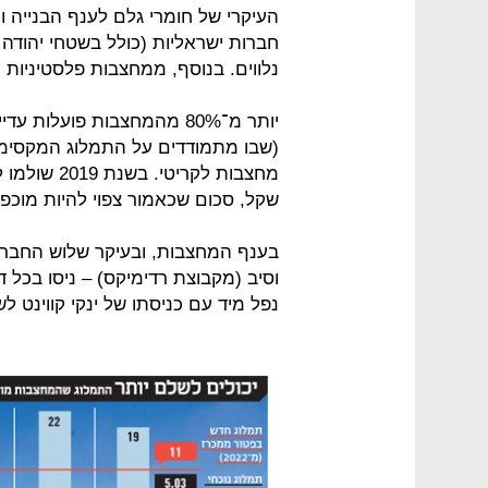
נלווים. בנוסף, ממחצבות פלסטיניות נכנסו לישראל עוד 
יותר מ־80% מהמחצבות פועלו
(שבו מתמודדים על התמלוג המקסימל
שקל, סכום שכאמור צפוי להיות מוכפ
בענף המחצבות, ובעיקר שלוש החברות
וסיב (מקבוצת רדימיקס) – ניסו בכל ד
נפל מיד עם כניסתו של ינקי קווינט ל