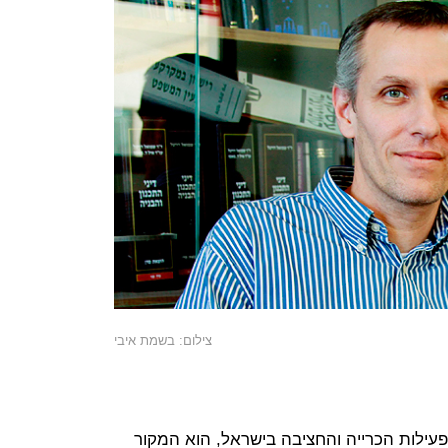
צילום: בשמת איבי
 המהווה כ־80% מכלל פעילות הכרייה והחציבה בישראל, הוא המקור