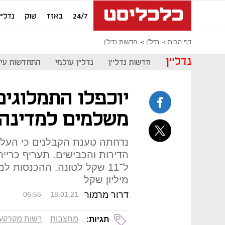
24/7
באזז
שוק
נדל"ן
דף הבית
נדל''ן
חדשות נדל''ן
נדל''ן
חדשות נדל''ן
נדל"ן עולמי
התחדשות עיר
יוכפלו התמלוגי
משלמים למדינה
נדחתה טענת הקבלנים כי העלא
מיליון שקל
דרור מרמור
06:55
18.01.21
מחצבות
רשות מקרקעי
תגיות: