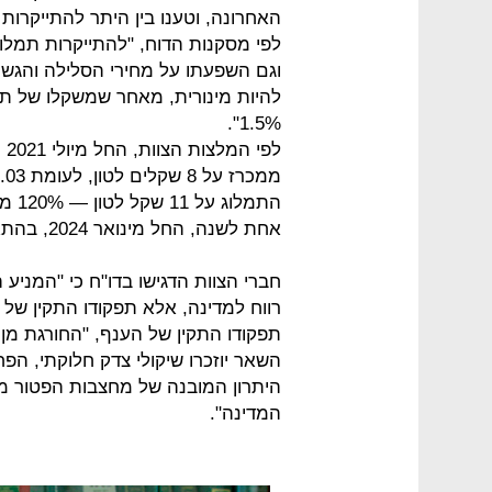
האחרונה, וטענו בין היתר להתייקרו
לפי מסקנות הדוח, "להתייקרות תמלוג
וגם השפעתו על מחירי הסלילה והגשר
להיות מינורית, מאחר שמשקלו של תמ
1.5%".
לפ
התמל
אחת לשנה, החל מינואר 2024, בהתאם לשינוי במדד החצץ.
חברי הצוות הדגישו בדו"ח כי "המניע
רווח למדינה, אלא תפקודו התקין של ה
תפקודו התקין של הענף, "החורגת מן
השאר יוזכרו שיקולי צדק חלוקתי, הפ
היתרון המובנה של מחצבות הפטור מו
המדינה".