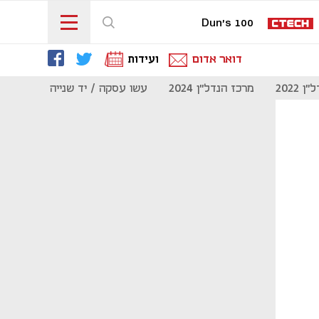
Dun's 100
דואר אדום
ועידות
 2022
מרכז הנדל"ן 2024
עשו עסקה / יד שנייה
מוסף נדל