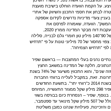
ועדת המחצבות, בראשות מנכ"ל משרד השיכון
יצע. על הקמת הוועדה הוחלט בישיבת מועצת
ה לבחון את חסמי התכנון והשיווק של אתרי
בעניין צעדי מדיניות נדרשים לקידום אספקה
המשק". הוועדה, שאמורה לפרסם את
המלצותיה בתוך 3 חודשים, הוקמה בעקבות דוח מבקר המדינה ממרץ 2020,
שהתריע כי בשנת 2025 צפוי מחסור של 90־140 מיליון טון חומרי גלם לבנייה, סלילה
וכו'. בהתאם לאותה תחזית, עד 2040 צפוי מחסור של 70 מיליוני טונות על פי "תרחיש
בינתיים נהנים בעלי המחצבות — בראשם שפיר
פי הנתונים, חלקה של המדינה במשאב החצץ
"נמצא בירידה מתמדת ומשמעותית מזה שנים", והוא התכווץ משיעור של 74% בשנת
של 45% בשנים האחרונות. זאת, במקביל לעלייה ברווחי החברות
בענף שהוגדרו כבר בוועדת ששינסקי בשנת 2014 כ"רווחי יתר". בתשעת החודשים
הראשונים של 2020 הרוויחה למשל שפיר 298 מיליון שקל ממגזר התעשייה, המיוחס
בנוסף, שפיר – הנסחרת כיום בבורסה בשווי
של 8.5 מיליארד שקל – רשמה רווח כולל של 507 מיליון שקל מינואר עד ספטמבר,
והזכיינות, פעילויות שנהנו כמובן משליטת