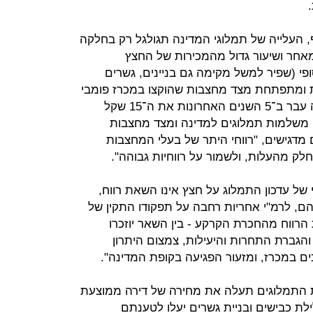
, העלייה של תמלוגי המדינה תגולגל רק בחלקה
אחר ושיעור גדול מהמכירות של החצץ
י (שפיר למשל מקימה גם בניינים, גשרים
כת ומתפתחת מצד מחצבות שהוקצו במכרז פומבי
(שם מחיר התמלוג של ההצעה הזוכה עבר ב־5 השנים האחרונות את ה־15 שקל
נן משלמות תמלוגים למדינה ומצד מחצבות
דגישים, "רווחי היתר של בעלי המחצבות
לק מהעלות, ולשמור על רווחיות גבוהה".
 של עדכון התמלוג על חצץ אינו השאת רווח,
הם, לרמ"י אחריות רחבה על תפקודו התקין של
רווח מהחכרת הקרקע - בין השאר יוזכרו
והגברת התחרות והיעילות, צמצום היתרון
ם במכרז, ומזעור הפגיעה בקופת המדינה".
ות התמלוגים תעלה את מחירה של דירה ממוצעת
קל. מחירי סלילת כבישים ובניית גשרים יעלו לטענתם