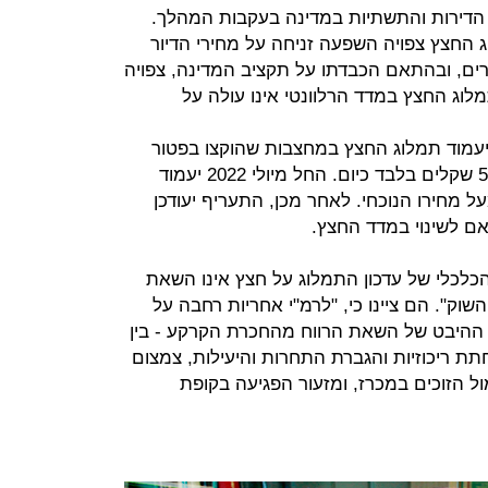
ת הדירות והתשתיות במדינה בעקבות המהלך.
 החצץ צפויה השפעה זניחה על מחירי הדיור
ים, ובהתאם הכבדתו על תקציב המדינה, צפויה
לוג החצץ במדד הרלוונטי אינו עולה על
י המלצות הצוות, החל מיולי 2021 יעמוד תמלוג החצץ במחצבות שהוקצו בפטור
ממכרז על 8 שקלים לטון, לעומת 5.03 שקלים בלבד כיום. החל מיולי 2022 יעמוד
וג על 11 שקל לטון — 120% מעל מחירו הנוכחי. לאחר מכן, התעריף יעודכן
 הכלכלי של עדכון התמלוג על חצץ אינו השאת
שוק". הם ציינו כי, "לרמ"י אחריות רחבה על
 ההיבט של השאת הרווח מהחכרת הקרקע - בין
חתת ריכוזיות והגברת התחרות והיעילות, צמצום
ל הזוכים במכרז, ומזעור הפגיעה בקופת