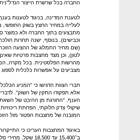
החברה בכל שרשרת הייצור הנדל"נית.
לטענת המדינה, בניגוד לטענות בענף
לעלייה במחיר החצץ בשוק החופשי, מ
מתבצעים בתוך החברה ולא כמוצר סופ
וכבישים). בנוסף, ישנה תחרות הול
לטון), וכן מצד מחצבות פרטיות שאי
מהרשות הפלסטינית. בכל מקרה, הם מ
מצביעים על אפשרות כלכלית לספוג ח
חברי הצוות הדגישו כי "המניע הכלכלי
אלא תפקודו התקין של השוק". לדברי
הענף, "החורגת מן ההיבט של השאת ה
שיקולי צדק חלוקתי, הפחתת ריכוזיות 
המובנה של מחצבות הפטור מול הזוכי
באיגוד המחצבות העריכו כי התייקר
ב־15,400 עד 18,500 ש