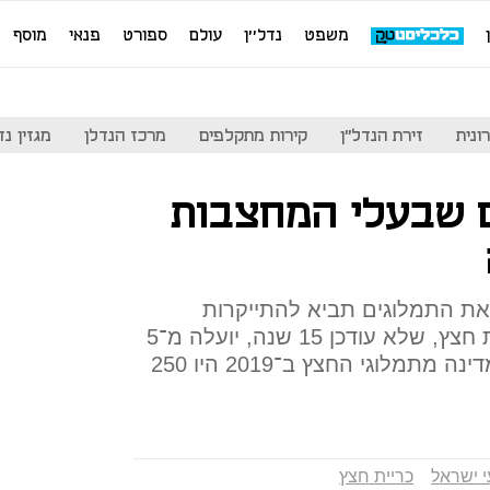
משפט
נדל''ן
עולם
ספורט
פנאי
מוסף
ונית
זירת הנדל"ן
קירות מתקלפים
מרכז הנדלן
מגזין נדל"ן
ם שבעלי המחצבות
ת התמלוגים תביא להתייקרות
הדירות והכבישים. תעריף כריית חצץ, שלא עודכן 15 שנה, יועלה מ־5
ל־11 שקל לטונה. ההכנסות למדינה מתמלוגי החצץ ב־2019 היו 250
 ישראל
כריית חצץ