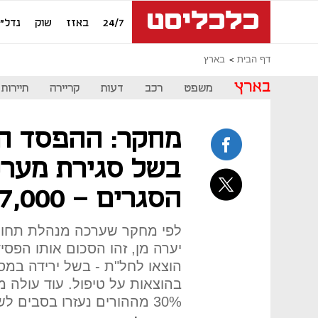
24/7
באזז
שוק
נדל"ן
דף הבית
בארץ
בארץ
משפט
רכב
דעות
קריירה
תיירות
מחקר: ההפסד ה
בשל סגירת מערכ
הסגרים - 7,000 שקל
לפי מחקר שערכה מנהלת תחום 
יערה מן, זהו הסכום אותו הפס
הוצאו לחל"ת - בשל ירידה במס
בהוצאות על טיפול. עוד עולה 
30% מההורים נעזרו בסבים לשמרטפות