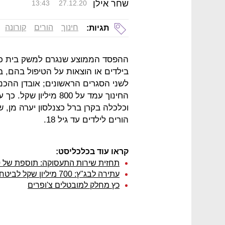
שחר אילן
13:43
27.12.20
חינוך
הורים
קורונה
תגיות:
ההפסד הממוצע שנגרם למשק בית כת
לשני הסגרים הראשונים; אובדן ההכנ
החינוך עמד על 800 מ
הורים לילדים עד גיל 18.
קראו עוד בכלכליסט:
תחזית שירות התעסוקה: תוספת של 100 אלף מובטלים בסגר הנוכחי
עתירה לבג"ץ: 700 מיליון שקל לביטחון התזונתי נתפרו לחרדים
כץ מחלק למובטלים צ'ופרים