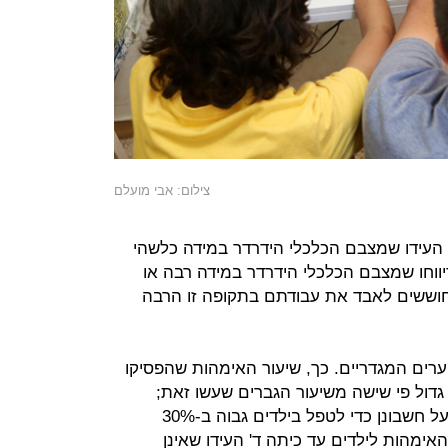
צילום: אבי מועלם
ו לסקר העידו שמצבם הכלכלי הידרדר במידה כלשהי
 תחילת משבר הקורונה, ו-29% דיווחו שמצבם הכלכלי הידרדר במידה רבה או
ענו שהם חוששים לאבד את עבודתם בתקופה זו הרבה
ערים המגדריים. כך, שיעור האימהות שהפסיקו
גדול פי שישה משיעור הגברים שעשו זאת;
שיעור הנשים שהפחיתו שעות עבודה על חשבונן כדי לטפל בילדים גבוה ב-30%
ור הגברים שעשו זאת; ו-53% מהאימהות לילדים עד כיתה ד' העידו שאינן