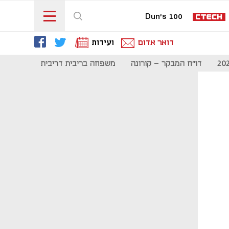
Dun's 100
דואר אדום
ועידות
דו"ח המבקר - קורונה
משפחה בריבית דריבית
תקשורת