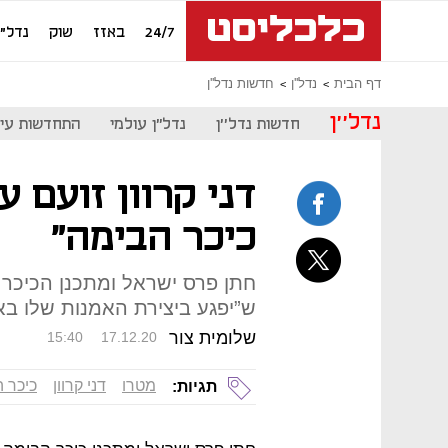
24/7
באזז
שוק
נדל"ן
דף הבית
נדל''ן
חדשות נדל''ן
נדל''ן
חדשות נדל''ן
נדל"ן עולמי
התחדשות עיר
דני קרוון זועם ע
כיכר הבימה"
ש”יפגע ביצירת האמנות שלו באו
שלומית צור
15:40
17.12.20
מטרו
דני קרוון
כיכר 
תגיות: