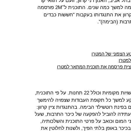
ל אביב, האמן דני קרוון, זועם על תוואי קו
, שצפוי לפגוע ברחבת הבימה למשך כמה שנים. התוכנית ל־2M פורסמה
קרוון את התנגדותו בעקבות "חששות כבדים
רבות (הבימה)".
ע הצפוני של המטרו
למטרו
צית פרסמה את תוכנית המתאר למטרו
, שאורכו 26 ק"מ עובר בשבע רשויות מקומיות וכולל 22 תחנות. על פי התוכנית,
 למשך כל תקופת העבודות שצפויה להימשך
בפינת רוטשילד הבימה. בהתנגדות ציין קרוון:
ן עתידה להוביל להפקעה של כיכר התרבות, שעל
 המום וכואב על פרטי התוכנית והשלכותיה,
יכר באופן בלתי הפיך, ולשנות לחלוטין את