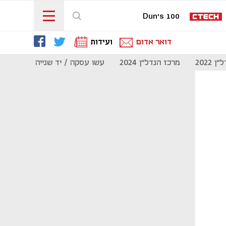
Dun's 100
דואר אדום
ועידות
 2022
מרכז הנדל"ן 2024
עשו עסקה / יד שנייה
מוסף נדל