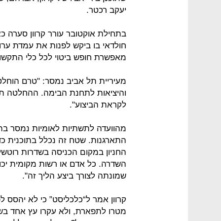
יעקב רכטר.
בתחילת אוקטובר עורר קרוון סערה כ
מאפשרת חופש ביטוי לכל כלי התקשורת,
מעיריית תל אביב נמסר: "טרם הוחלט
והיציאות לתחנת הבימה. ההחלטה ת
לקראת הביצוע".
מהוועדה לתשתיות לאומיות נמסר בתג
התארגנות. שטח זה נכלל בתוכנית כד
החניון במקום הכניסה בשדרות רוטש
השדרה. כל אדם או רשות מקומית יכו
שמונתה לצורך ביצע הליך זה".
קרוון אמר ל“כלכליסט” כי לא יהסס ל
מטרו לתפארת, ולא עקרו עץ אחד בשב