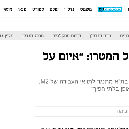
משפט
נדל''ן
עולם
ספורט
פנאי
מוסף
ונית
זירת הנדל"ן
קירות מתקלפים
מרכז הנדלן
מגזין נדל"ן
ל המטרו: “איום על
חתן פרס ישראל ומתכנן הכיכר בת”א מתנגד לתוואי העבודה של M2,
פן בלתי הפיך"
הבימה