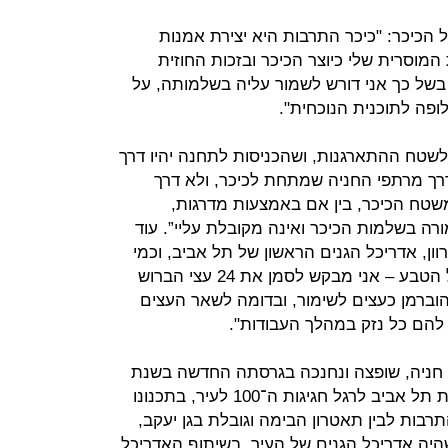
 על הכיכר: "כיכר התרבות היא יצירת אמנות
המוסרית שלי כיוצר הכיכר ובזכות החוזית
 בשל כך אני דורש לשמור עליה בשלמותה, על
ופה לתוכנית הנוכחית".
 לשטח ההתארגנות, ושהכניסות לתחנה יהיו דרך
 דרך מרתפי החניה שמתחת לכיכר, ולא דרך
שטח הכיכר, בין אם באמצעות מדרגות,
ורה בשלמות הכיכר ואינה מקובלת עליי”. עוד
ון, אדריכל הגנים הראשון של תל אביב, וכמי
שמקדש בכל יצירותיו את השמירה על הטבע – אני מבקש לסמן את 24 עצי הברוש
ברמן כעצים לשימור, ובדומה לשאר העצים
 להם כל נזק במהלך העבודות".
חניה, שופצה ונחנכה בגרסתה החדשה בשנת
2011 במסגרת מיזם דגל שיזמה עיריית תל אביב לרגל חגיגות ה־100 לעיר, בתכנונו
רבות לבין תאטרון הבימה וגובלת בגן יעקב,
 שהיה אדריכל הגנים של העיר, בשיתוף האדריכל