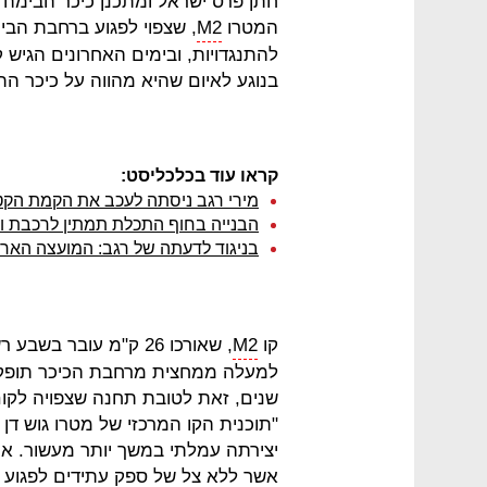
חתן פרס ישראל ומתכנן כיכר הבימה בת
המטרו
M2
להתנגדויות, ובימים האחרונים הגיש 
בנוגע לאיום שהיא מהווה על כיכר הת
קראו עוד בכלכליסט:
מירי רגב ניסתה לעכב את הקמת הקט
הבנייה בחוף התכלת תמתין לרכבת ו
בניגוד לדעתה של רגב: המועצה האר
קו
M2
למעלה ממחצית מרחבת הכיכר תופקע
שנים, זאת לטובת תחנה שצפויה לקום 
"תוכנית הקו המרכזי של מטרו גוש ד
יצירתה עמלתי במשך יותר מעשור. אני
אשר ללא צל של ספק עתידים לפגוע בכ