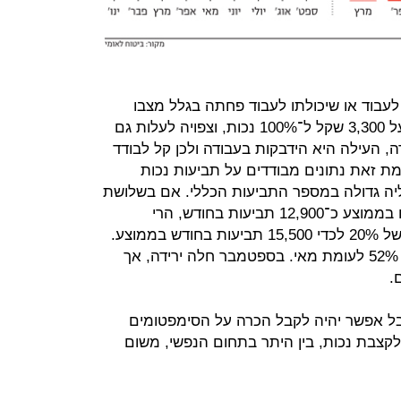
עבוד או שיכולתו לעבוד פחתה בגלל מצבו
הבריאותי. הקצבה הבסיסית עומדת על 3,300 שקל ל־100% נכות, וצפויה לעלות גם
עבודה, העילה היא הידבקות בעבודה ולכן קל לבודד
ומת זאת נתונים מבודדים על תביעות נכות
ליה גדולה במספר התביעות הכללי. אם בשלושת
החודשים הראשונים של השנה נרשמו בממוצע כ־12,900 תביעות בחודש, הרי
שבחודשים יוני–אוגוסט נרשמה עליה של 20% לכדי 15,500 תביעות בחודש בממוצע.
ביוני הוגשו 16,200 תביעות, עליה של 52% לעומת מאי. בספטמבר חלה ירידה, אך
.
בל אפשר יהיה לקבל הכרה על הסימפטומים
לקצבת נכות, בין היתר בתחום הנפשי, משום