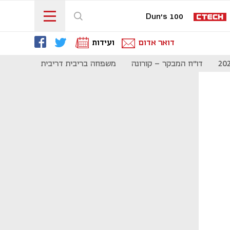
Dun's 100
דואר אדום
ועידות
דו"ח המבקר - קורונה
משפחה בריבית דריבית
תקשורת