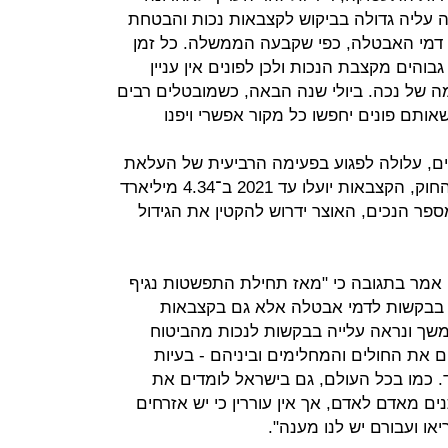
ל"כלכליסט" כי ביוני 2021 תהיה עליה גדולה בביקוש לקצבאות נכות והבטחת
 דמי האבטלה, כפי שקבעה הממשלה. כל זמן
הים מקצבת הנכות ולכן לפונים אין עניין
ה של נכה. ביולי שנה הבאה, כשמובטלים רבים
ותם פונים יחפשו כל מקור אפשרי ויפנו
ם, עלולה לפגוע בפעימה הרביעית של העלאת
קצבאות הנכים ב־2021. על פי נוסח החוק, הקצבאות יועלו עד 2021 ב־4.34 מיליארד
פר הנכים, האוצר ידרוש להקטין את הגידול
 אמר בתגובה כי "מאז תחילת התפשטות נגיף
 בבקשות לדמי אבטלה אלא גם בקצבאות
משך ונראה עלייה בבקשות לנכות מהביטוח
 את החולים והמחלימים וביניהם - בעיות
עוד. כמו בכל העולם, גם בישראל לומדים את
מאדם לאדם, אך אין עוררין כי יש אזרחים
ו ועבורם יש לנו מענה".