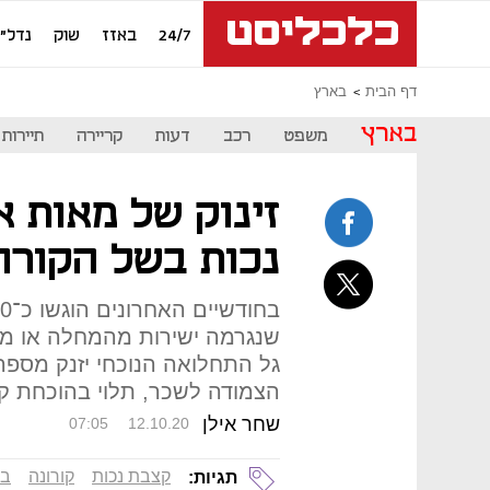
24/7
באזז
שוק
נדל"ן
דף הבית
בארץ
בארץ
משפט
רכב
דעות
קריירה
תיירות
זינוק של מאות א
נכות בשל הקורו
שנגרמה ישירות מהמחלה או מ
גל התחלואה הנוכחי יזנק מספר
הצמודה לשכר, תלוי בהוכחת ק
שחר אילן
07:05
12.10.20
קצבת נכות
קורונה
בי
תגיות: