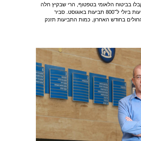
לו בביטוח הלאומי בטפטוף, הרי שבקיץ חלה
עלייה של כ־160% וזינוק מכ־300 תביעות ביולי ל־800 תביעות באוגוסט. סביר
ולים בחודש האחרון, כמות התביעות תזנק