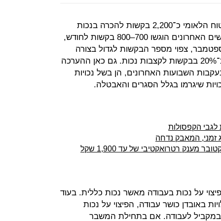
בשל נגיף הקורונה, הוגשו עד כה לביטוח הלאומי כ־2,200 בקשות להכרה בנכות
בעבודה, כך נודגע ל"כלכליסט". בחודשים האחרונים הוגשו 700–800 בקשות לחודש,
טמבר, צפוי מספר הבקשות לגדול בצורה
משמעותית. במקביל חלה עליה של כ־20% בבקשות לקצבות נכות. גם כאן ההערכה
עקבות השבועות האחרונים, הן בשל נכויות
נכויות שיגרמו בגלל הסגרים והאבטלה.
 לגבי הקפסולות
 מענק רטרואקטיבי של עד 1,900 שקל
צוי על נכות בעבודה מאשר נכות כללית. בעוד
ות באובדן כושר עבודה, הפיצוי על נכות
ו במקביל לעבודה. אם בתחילת המשבר