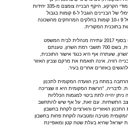
שהבנייה הרוויה הורחקה מהבניינים צמודי הקרקע, היקף הבנייה צומצם מ-335 יחידות
דיור ל-285 יחידות דיור, הגובה המקסימלי של הבניינים הוגבל ל-6 קומות בגבול
הצפוני של התוכנית, ואושרו בניינים של 9 ו-10 קומות בחלקים המרוחקים מהשכונה
אף על פי כן, השכנים לא ויתרו והגישו בסוף 2017 עתירה מנהלית לבית המשפט
המחוזי בתל אביב כנגד אישור התוכנית, בשם 700 תושבי רמת השרון. טענתם
שרון, שעתרה אף היא כנגד אישור התוכנית,
נייה רוויה, אינה תואמת את מרקם וצביון האזור
 להגשים באזורים אחרים בעיר.
בהרחבה במתח בין הוועדה המקומית לתכנון
יות. לדבריה, "הרשות המקומית היא זו שצריכה
ניתן יהייה לתת ביטוי למגמות הכלליות
צב התשתיות. עם זאת, על אף שיש להתחשב
תכנון האזוריים והארציים לקחת בחשבון
המקומית מטיבה ומטבעה לוקחת פחות בחשבון
נת ישראל שהיא בעלת שטח קטן ומאופיינת