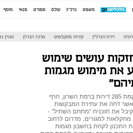
משפט
נדל''ן
עולם
ספורט
פנאי
מוסף
ונית
זירת הנדל"ן
קירות מתקלפים
מרכז הנדלן
מגזין נדל"ן
זקות עושים שימוש
ע את מימוש מגמות
יהם"
ביהמ"ש המחוזי בת"א אישר הקמת 285 דירות ברמת השרון, חרף
כאשר דחה את עתירת המבקשות
וקיבל את תוכנית "מתחם השתיל" -
ינוי ייעוד של 77 דונם מחקלאות למגורים, מדרום לרחוב
ות התכנון לקחת בחשבון מגמות