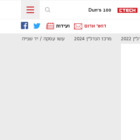
Dun's 100
דואר אדום
ועידות
 2022
מרכז הנדל"ן 2024
עשו עסקה / יד שנייה
מוסף נדל