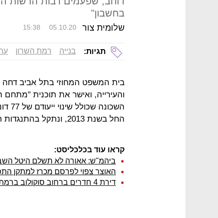
רוחב, שפעמים רבות הרשות ה
בחשבון"
שלומית צור
15:38
05.10.20
בנייה
רמת השרון
עת
תגיות:
בית המשפט המחוזי בתל אביב דחה ה
השכונ
החל בשנת 2013, ונתקל בהתנגדות חריפה מצד השכנים באזור וכן מצד העירייה.
קראו עוד בכלכליסט:
ביהמ"ש: אאורה לא תשלם היטל השבחה בגובה 60 מיליון שק
האוצר צפוי לפרסם מכרז למתקן התפ
דירת 4 חדרים ברחוב סוקולוב ברמת השרון נמכרה ב־2.53 מיליון שקל