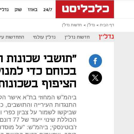
24/7
באזז
שוק
נדל"ן
דף הבית
נדל''ן
חדשות נדל''ן
נדל''ן
חדשות נדל''ן
נדל"ן עולמי
התחדשות עיר
"תושבי שכונות ח
בכוחם כדי למנו
הציפוף בשכונות
התנגדות העירייה והתושבים, 
שביקשו לשמור על צביון כפרי 
הכוללת ש
ז'בוטינסקי; ביהמ"ש: "על מוסד