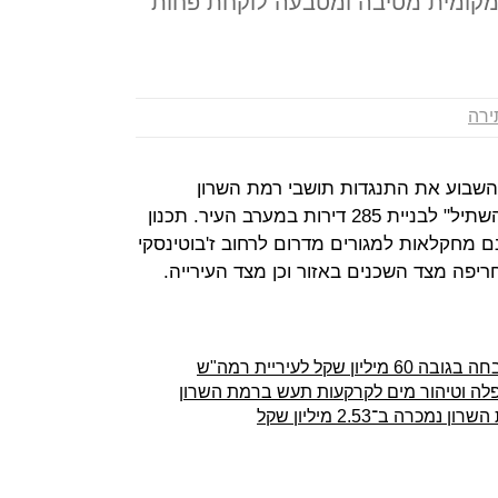
מקומית מטיבה ומטבעה לוקחת פחות
ירה
שבוע את התנגדות תושבי רמת השרון
והעירייה, ואישר את תוכנית "מתחם השתיל" לבניית 285 דירות במערב העיר. תכנון
ה שכולל שינוי ייעודם של 77 דונם מחקלאות למגורים מדרום לרחוב ז'בוטינסקי
ל לעיריית רמה"ש
לה וטיהור מים לקרקעות תעש ברמת השרון