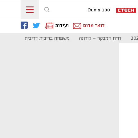
Dun's 100
דואר אדום
ועידות
דו"ח המבקר - קורונה
משפחה בריבית דריבית
תקשורת