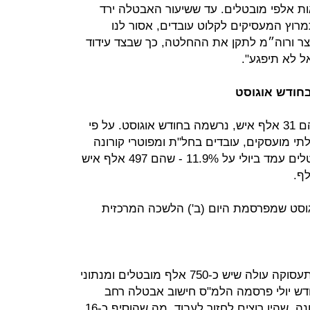
ת אלפי מובטלים. עד ששיעור האבטלה ירד
וץ המעסיקים לקלוט עובדים, אסור לנו
ר ורוה״מ לתקן את ההחלטה, כך שבצד עידוד
 לא תיפגע".
ירידה של 0.7% בשיעור האבטלה, שהם 31 אלף איש, נרשמה בחודש אוגוסט. על פי
י מועסקים, עובדים בחל"ת ומפוטרי קורונה
שאינם מחפשים עבודה, שיעור המובטלים עמד ביולי על 11.9% - שהם 497 אלף איש
גוסט שמפרסמת היום (ב') הלשכה המרכזית
יצוין שבניגוד ללמ"ס, מנתוני שירות התעסוקה עולה שיש כ-750 אלף מובטלים ומנתוני
 שיש כ-600 אלף. בחודש יולי פרסמה הלמ"ס חישוב אבטלה רחב
יותר, שכלל גם מובטלים מלפני הקורונה, שהיו רוצים לחזור לעבוד, מה שהוסיף כ-16