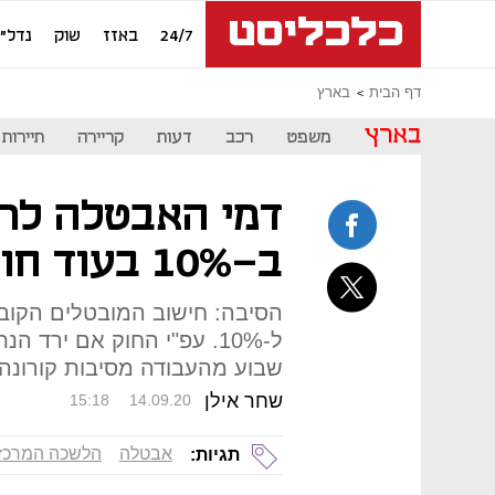
24/7
באזז
שוק
נדל"ן
דף הבית
בארץ
בארץ
משפט
רכב
דעות
קריירה
תיירות
דמי האבטלה לרו
ב-10% בעוד חודש
הסיבה: חישוב המובטלים הקוב
ל-10%. עפ"י החוק אם ירד
שבוע מהעבודה מסיבות קורונה מ-10% יירדו דמי האבטלה 
שחר אילן
15:18
14.09.20
אבטלה
הלשכה המרכז
תגיות: