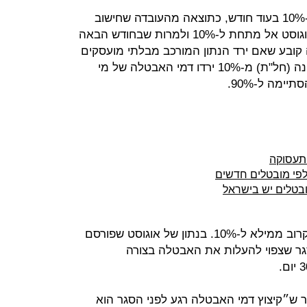
דמי האבטלה לרוב המובטלים יירד ב-10% בעוד חודש, כתוצאה מהעובדה שחישוב
המובטלים הקובע של הלמ"ס ירד באוגוסט אל מתחת ל-10% ולמרות שבחודש הבאה
 קובע שאם ירד הנתון המורכב מבלתי מועסקים
ונעדרים שבוע מהעבודה מסיבות קורונה (חל"ת) מ-10% ירדו דמי האבטלה של מי
מה ל-90%.
תעסוקה
פי מובטלים חדשים
ובטלים יש בישראל
כלכליסט התריע על כך שהנתון הזה קרוב ממילא ל-10%. בנתון של אוגוסט שפורסם
. וכך למרות הסגר שצפוי להעלות את האבטלה בצורה
ר ש״קיצוץ דמי האבטלה רגע לפני הסגר הוא