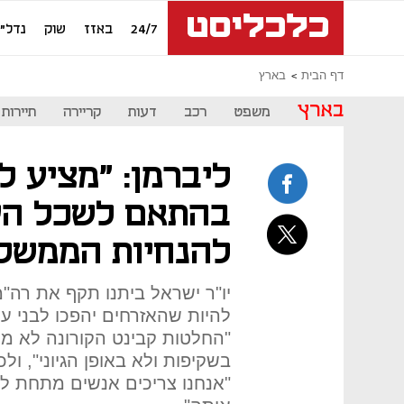
24/7
באזז
שוק
נדל"ן
דף הבית
בארץ
בארץ
משפט
רכב
דעות
קריירה
תיירות
ליברמן: "מציע ל
בהתאם לשכל הי
להנחיות הממשל
יו"ר ישראל ביתנו תקף את רה"מ
להיות שהאזרחים יהפכו לבני ערו
"החלטות קבינט הקורונה לא מת
בשקיפות ולא באופן הגיוני", ולכ
"אנחנו צריכים אנשים מתחת לא