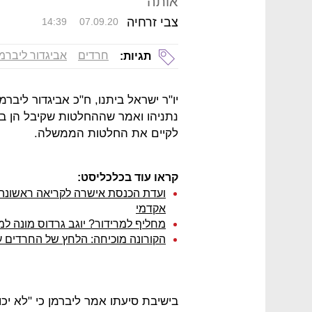
אותה"
צבי זרחיה
14:39
07.09.20
חרדים
אביגדור ליברמן
תגיות:
יו"ר ישראל ביתנו, ח"כ אביגדור ליברמ
נתניהו ואמר שההחלטות שקיבל הן בל
לקיים את החלטות הממשלה.
קראו עוד בכלכליסט:
ועדת הכנסת אישרה לקריאה ראשונה: 
אקדמי
מחליף למרידור? יוגב גרדוס מונה ל
הקורונה מוכיחה: הלחץ של החרדים על
בישיבת סיעתו אמר ליברמן כי "לא יכו