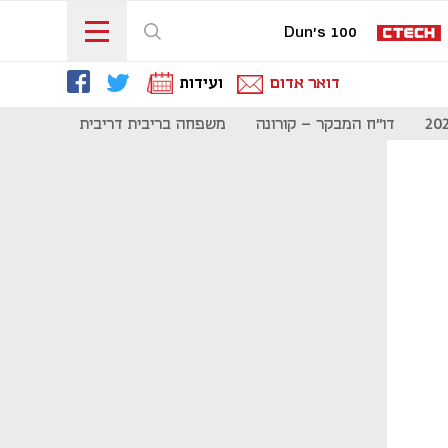
Dun's 100
דואר אדום
ועידות
דו"ח המבקר - קורונה
משפחה בריבית דריבית
תקשורת