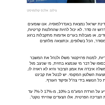
צילום: אלכס קולומויסקי
מדינת ישראל נמצאת באנדרלמוסיה. אנו שומעים
רוש זה סדר. לא יכול להיות שהחלטות קריטיות,
דים, או מגבלות בערים אדומות מתקבלות ברגע
סודר, הכל בשלופים, וכתוצאה מלחצים
יות, למנות פרויקטור משלו ולנהל את המשבר
סופו של דבר מי שנמצא בחזית, מי שניצב מול
שלה איבדה את אמון הציבור והיא לא ראויה לו,
צעות השלטון המקומי. יש לבטל את קבינט
ל הנושא בידי צה"ל ופיקוד העורף.
"בנוסף, ערב ראש השנה חייבים להודיע על הורדת המע"מ ב-10%, מ-17% ל-7% עד
צריכה הפרטית. אלו הצעדים שהייתי נוקט".