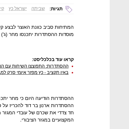
שביתה
ישראל כץ
קי
תגיות:
המתיחות סביב כוונת האוצר לבצע קיצ
מוסדות ההסתדרות יתכנסו מחר (ג') 
קראו עוד בכלכליסט:
ההסתדרות: התפוצצו השיחות עם האוצ
באין תקציב - כץ מפזר איומי סרק למג
ההסתדרות הודיעה היום כי מחר יתכ
ההסתדרות ארנון בר דוד להכריז על ס
חד צדדי את שכרם של עובדי המגזר הצ
המקצועיים במגזר הציבורי.