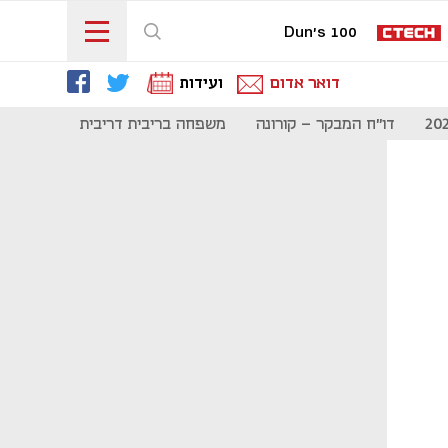
Dun's 100
דואר אדום
ועידות
דו"ח המבקר - קורונה
משפחה בריבית דריבית
תקשורת