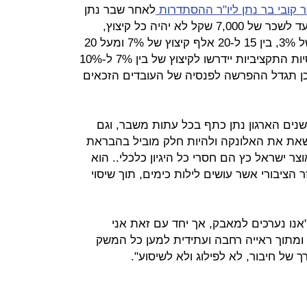
ר קובי בר נתן ליו"ר ההסתדרות
לאחר שבר נתן
הציג את המתווה המוצע של האוצר, עד לשכר של 7,000 שקל לא יהיה כל קיצוץ,
בטווח של 15,000-7,000 יחול קיצוץ של 3%, בין 15 ל-20 אלף קיצוץ של 7% ומעל 20
אלף קיצוץ של 10%. גם מקבלי הפנסיות התקציביות יידרשו לקיצוץ של בין 7% ל-10%
לף שקל. כמו כן תגדל ההפרשה לפנסיה של העובדים הזכאים
נים הארגון נתן כתף בכל עתות משבר, וגם
לשאת את האלונקה ולהיות חלק מוביל בהבראת
ר ישראל כץ הם חסרי כל היגיון כלכלי.. הוא
ציבורי אשר עושים לילות כימים, תוך שיסוי
"אנו נערכים למאבק, אך יחד עם זאת אני
ומתוך ראייה רחבה ועתידית למען כל המשק
ך של חיבור, לא לפילוג ולא לשיסוע".