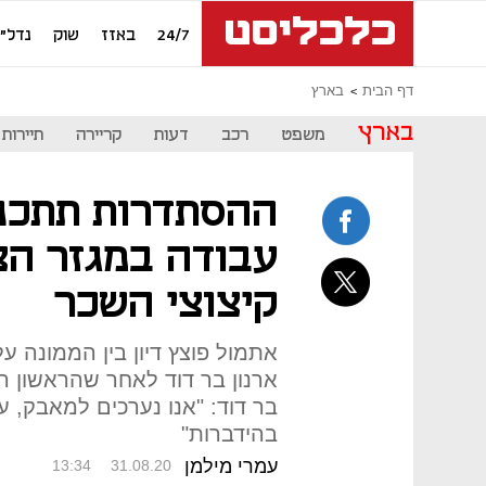
24/7
באזז
שוק
נדל"ן
דף הבית
בארץ
בארץ
משפט
רכב
דעות
קריירה
תיירות
ההסתדרות תתכנ
עבודה במגזר הצי
קיצוצי השכר
אתמול פוצץ דיון בין הממונה ע
ארנון בר דוד לאחר שהראשון ה
בר דוד: "אנו נערכים למאבק, ע
בהידברות"
עמרי מילמן
13:34
31.08.20