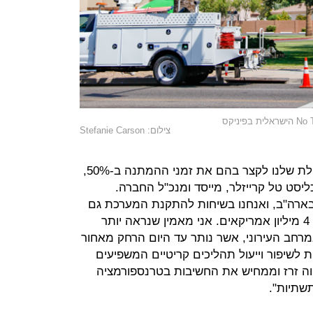
צילום: Stefanie Carson
"יש צמתים שאנחנו שהוכחנו את היכולת שלנו לקצר בהם את זמני ההמתנה ב-50%,
ליסט טל קרייזלר, מייסד ומנכ"ל החברה.
בארה"ב, ואנחנו בשיחות להתקנת המערכת גם
בערים הסמוכות אליה, כרך שבו חיים 4 מיליון אמריקאים. אני מאמין שנראה יותר
במרחב העירוני, אשר נותר עד היום הרחק מאחור
ת לשיפור וייעול תהליכים קריטיים המשפיעים
וה זרז וממחיש את החשיבות בטרנספורמציה
שתיות".