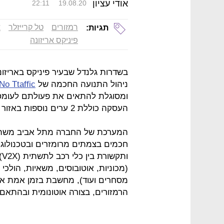
אודי עציון
22:11
19.08.20
רמזורים
טל קרייזלר
א
תגיות:
פיניקס אריזונה
בשדרות גלנדל שבעיר פיניקס באריזו
ניהול התנועה החכמה של
No Ttaffic
ומסוגלת להתאים את פעולתם לעומסי 
העסקה כוללת 2 ערים נוספות באזור פיניקס. השלב הראשון מוערך במיליוני שקלים.
המערכת של החברה מתל אביב משתמשת
חכמים בצמתים מרומזרים ובטכנולוגי
ו
(מכוניות, אוטובוסים, משאיות, הולכי ר
מסחרים ועוד), מחשבת בזמן אמת א
הרמזורים, בצורה אוטונומית ובהתאם 