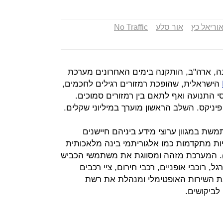
וריאל כץ
אור סלע
No Traffic
נה, ארה"ב, הותקנה בימים האחרונים מערכת
הישראלית, שהופכת רמזורים רגילים לחכמים,
התנועה ואף לתאם בין רמזורים סמוכים.
 במגוון ערוצי מידע ביניהם חיישנים
ות מתקדמות כמו אלגוריתמי בינה מלאכותית
תקשורת בין כלי רכב לתשתית (V2X). המערכת מזהה ומסווגת את משתמשי הכביש
גל, רוכבי אופניים, רכבי חירום, ציי רכבים
ת השירות האופטימלי ומנהלת את רשת
לביקושים.