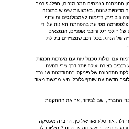
 זמן ההמתנה בצמתים המרומזרים, הפלטפורמה
 להגדיר מדינויות שונות, באמצעות שימוש בתוכנה
 ציבורית, קדימות לאמבולנסים ותיעדוף
, הפלטפורמה מסייעת בהפחתת תאונות על ידי
ל הולכי רגל ורוכבי אופניים, הנמצאים
של הנהג, בכלי רכב שמצויידים ביכולת
דמות עם יכולות טכנולוגיות עם מערכות חכמות
 רכבים בצורה יעילה יותר דרך צירי תנועה
חלקת התחבורה של פיניקס. "ההזדמנות שנוצרה
וגיה חדשה עם שותף גלובלי היא מרגשת מאוד
די החברה, ושב לבידוד, אך את ההתקנות
מה ב-2017 בידי טל קרייזלר, אור סלע ואוריאל כץ. החברה מעסיקה
27 עובדים ופועלת ממרכז בתל אביב ובקליפורניה. היא גייסה עד היום 7 מיליון דולר,