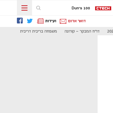
Dun's 100
דואר אדום
ועידות
דו"ח המבקר - קורונה
משפחה בריבית דריבית
תקשורת