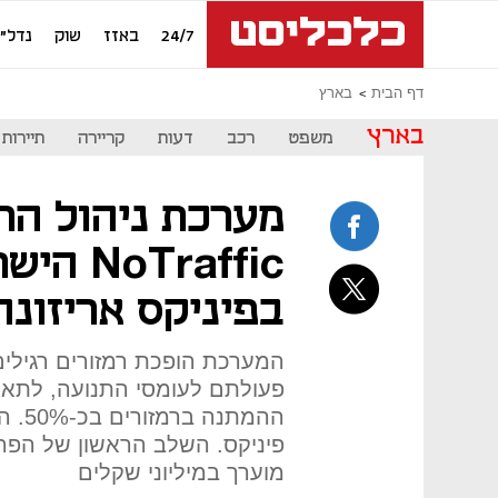
24/7
באזז
שוק
נדל"ן
דף הבית
בארץ
בארץ
משפט
רכב
דעות
קריירה
תיירות
מערכת ניהול הת
Traffic
בפיניקס אריזונה
המערכת הופכת רמזורים רגילי
פעולתם לעומסי התנועה, לתאם 
מוערך במיליוני שקלים