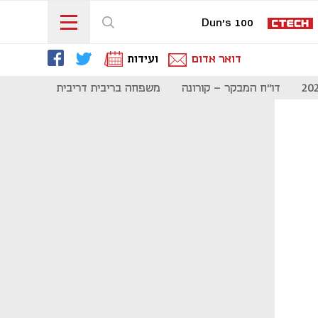
Dun's 100
דואר אדום
ועידות
דו"ח המבקר - קורונה
משפחה בריבית דריבית
תקשורת