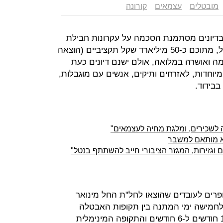
מובטלים
עצמאים
קורונה
בדיונים מסתמנת הסכמה על עקרונות חבילת
הסיוע שתעמוד על כ-75 מיליארד שקל, מתוכם כ-50 מיליארד שקל תקציביים (הוצאה
 ואושרה במלואה, אולם ישנם דיונים כעת
יוחדות, לאזרחים ותיקים, אנשים עם מוגבלות,
בבידוד.
 לשכירים, ומלגת מחיה לעצמאים"
א מותאם למשבר
ם וגזירות, המגזר הציבורי חייב להשתתף בנטל"
רים לעובדים שהוצאו לחל"ת החל מינואר
 כאשר הדרישה לחמישה ימי המתנה בין תקופות האבטלה
תבוטל, תקופת האכשרה תקוצר מ-12 חודשים ל-6 חודשים והתקופה המינימלית