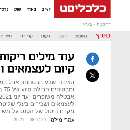
24/7
באזז
שוק
נדל"ן
דף הבית
בארץ
בארץ
משפט
רכב
דעות
קריירה
תיירות
עוד מילים ריקות
קיום לעצמאים ו
הציבור שבע הבטחות, אבל במ
ומב
מקדם ביטול של הקנס על משי
עמרי מילמן
20:21
08.07.20