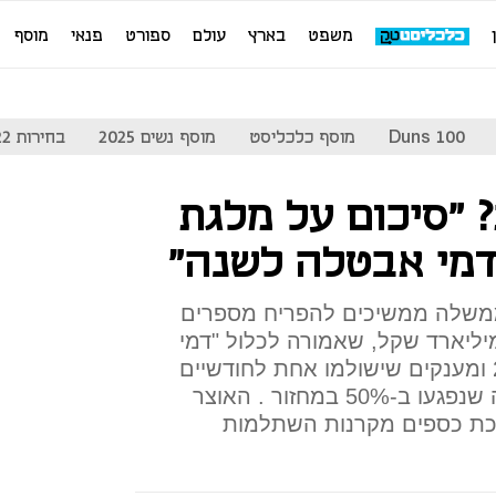
משפט
בארץ
עולם
ספורט
פנאי
מוסף
Duns 100
מוסף כלכליסט
מוסף נשים 2025
בחירות 2022
? "סיכום על מלגת
דמי אבטלה לשנה"
משלה ממשיכים להפריח מספרים
טיחים חבילת סיוע של 75 מיליארד שקל, שאמורה לכלול "דמי
אבטלה משופרים" עד יוני 2021 ומענקים שישולמו אחת לחודשיים
לעצמאים ושכירים בעלי שליטה שנפגעו ב-50% במחזור . האוצר
כת כספים מקרנות השתלמות