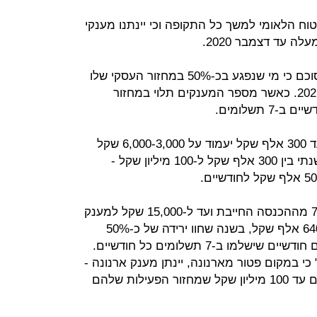
יטוח הלאומי למשך כל התקופה וכי יינתנו מענקי
עבור עצמאים ושכירים בעלי שליטה סוכם כי מי שנפגע בכ-50% במחזור העסקי שלו
יקבל מענק אחת לחודשיים עד ליוני 2021. כאשר מספר המענקים תלוי במחזור
המענק לעסק בעל מחזור שנתי של עד 300 אלף שקל יעמוד על 6,000-3,000 שקל
לחודשיים ועבור עסקים בעלי מחזור שנתי בין 300 אלף שקל ל-100 מיליון שקל -
מענק נוסף, סוציאלי, יהיה בגובה 70% מההכנסה החייבת ועד ל-15,000 שקל למענק
לבעלי הכנסה שנתית חייבת של עד 640 אלף שקל, בשנה שחוו ירידה של כ-50%
מהמחזור. סה"כ מדובר ב- 14 מענקים חודשיים שישלמו ב-7 תשלומים כל חודשיים.
י במקום פטור מארנונה, יינתן מענק ארנונה -
החזר בעבור הוצאות הארנונה לעסקים עד 100 מיליון שקל שמחזור הפעילות שלהם