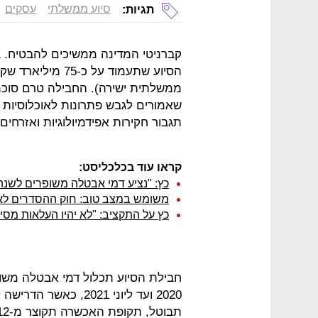
סיוע ממשלתי
עסקים
תגיות:
קברניטי המדינה ממשיכים להבטיח. 
ממשלתית ישירה). החבילה טרם סוכמה
שאמורים לגבש פתרונות לאוכלוסיות מ
תגבור חקירות אפידמיולוגיות ואזרחים 
קראו עוד בכלכליסט:
כץ: "נציע דמי אבטלה משופרים לשנה
משומש במצב טוב: חוק ההסדרים ל
כץ על התקציב: "לא יהיו העלאות מסי
חבילת הסיוע תכלול דמי אבטלה משופ
2020 ועד ליוני 2021,