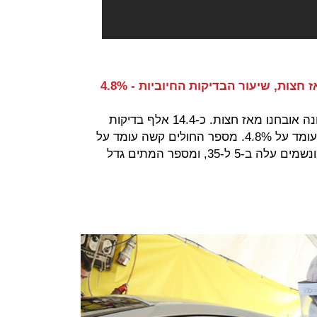
משרד הבריאות מעדכן: 691 חולי קורונה אובחנו מאז חצות. כ-14.4 אלף בדיקות
בוצעו, כך ששיעור הבדיקות החיוביות עומד על 4.8%. מספר החולים קשה עומד על
88 - לעומת 40 ב-27 ביוני. מספר המונשמים עלה ב-5 ל-35, ומספר המתים גדל