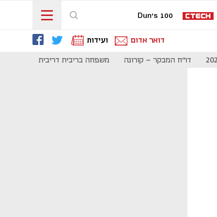
Dun's 100
דואר אדום
ועידות
דו"ח המבקר - קורונה
משפחה בריבית דריבית
תקשורת