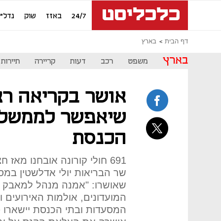
24/7
באזז
שוק
נדל"ן
דף הבית
בארץ
בארץ
משפט
רכב
דעות
קריירה
תיירות
אושר בקריאה רא
שיאפשר לממשלה
הכנסת
שר הבריאות יולי אדלשטין במס
שאושרו: "אמנה מנהל למאבק ב
המועדונים, אולמות האירועים וח
המסעדות ובתי הכנסת יישארו פ