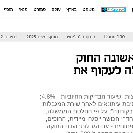
משפט
בארץ
עולם
ספורט
פנאי
מוסף
Duns 100
מוסף כלכליסט
מוסף נשים 2025
בחירות 2022
שונה החוק
 לעקוף את
691 חולי קורונה אובחנו מאז חצות, שיעור הבדיקות החיוביות - 4.8%;
יבת עיתונאים לאחר שורת המגבלות
קורונה"; על פי החלטת הממשלה,
דרי הכושר ייסגרו מיידית; החופים,
תוחים - עם הגבלות; ועדת החוקה