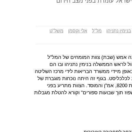
"ישראל עומדת בפני מצב חירום
בנימין נתניהו
מל"ל
אלי וקסמן
משל"ט
 אמש (שבת) צוות המומחים של המל"ל
ל לראש הממשלה בנימין נתניהו ובו הם
ופן מיידי ממשרד הבריאות לידי מרכז השליטה
 לכלכליסט. בגוף זה היתה נוכחות מוגברת של
גורמים ממערכת הביטחון לרבות יחידת 8200, אמ"ן והמוסד. הצוות מתריע בפני
ז תוך שבועות ספורים" וקורא להטלת מגבלות