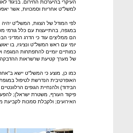
העיקרי בהיערכות החירום. בניגוד לא
למשל"ט אחריות וסמכויות, אשר יאפשר
לפי המודל של הצוות, המשל"ט יהיה 
במגפה, בהתייעצות עם כלל גורמי משר
הם ממליצים עוד כי הדרג המדיני הבכיר
יומי עם ראש המשל"ט ונציגיו, בו יאושר
כמותיים יומיים להתפתחות המגפה ול
של מערך קטיעת שרשראות ההדבקה.
כמו כן, מוצע כי המשל"ט יישא ב"אח
האופרטיבית הנדרשת לטיפול במגפת ה
הבידוד) ולהנחיית הגופים הרלוונטיים 
פיקוד העורף, משטרת ישראל); להפעל
האירועים; ולקבלת סמכות לקביעת מדי