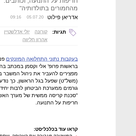
חריפות על התנועה, וכותבים: 
מהחמורים בתולדותיה"
אדריאן פילוט
09:16
05.07.20
קורונה
יולי אדלשטיין
תגיות:
אהרון חליווה
בעקבות נתוני התחלואה המזנקים
פנה
בראשות פרופ' אלי וקסמן במכתב בהו
מפצירים להעביר את ניהול המשבר בא
(משל"ט) שפעל בגל הראשון, כך נודע
"סכנת קריסה ממשית של מערך האשפו
חריפות על התנועה.
קראו עוד בכלכליסט: