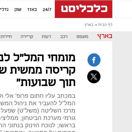
24/7
באזז
שוק
נדל"ן
דף הבית
בארץ
בארץ
משפט
רכב
דעות
קריירה
תיירות
מומחי המל"ל לנת
קריסה ממשית ש
תוך שבועות"
במכתב עליו חתום פרופ' אלי ו
המל"ל להעביר את ניהול המשבר
מרכז השליטה (משל"ט) שפעל בג
גורמי מערכת הביטחון; ממליצים
בראשו; לנוכח הזינוק בנתוני 