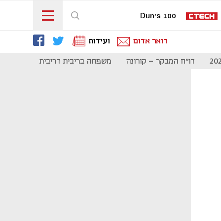
Dun's 100
דואר אדום
ועידות
דו"ח המבקר - קורונה
משפחה בריבית דריבית
תקשורת