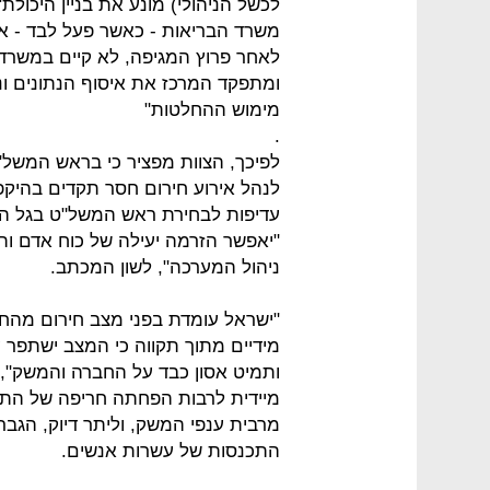
לכשל הניהולי) מונע את בניין היכולת
משרד הבריאות - כאשר פעל לבד - אי
לאחר פרוץ המגיפה, לא קיים במשרד ה
ומתפקד המרכז את איסוף הנתונים ונ
מימוש ההחלטות"
.
לפיכך, הצוות מפציר כי בראש המשל"ט 
לנהל אירוע חירום חסר תקדים בהיק
עדיפות לבחירת ראש המשל"ט בגל הראש
"יאפשר הזרמה יעילה של כוח אדם ו
ניהול המערכה", לשון המכתב.
"ישראל עומדת בפני מצב חירום מהחמ
מידיים מתוך תקווה כי המצב ישתפר 
ותמיט אסון כבד על החברה והמשק",
מיידית לרבות הפחתה חריפה של התנו
מרבית ענפי המשק, וליתר דיוק, הגברת
התכנסות של עשרות אנשים.