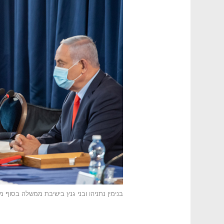
בנימין נתניהו ובני גנץ בישיבת ממשלה בסוף מ