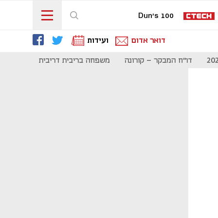
Dun's 100
דואר אדום
ועידות
דו"ח המבקר - קורונה
משפחה בריבית דריבית
תקשורת