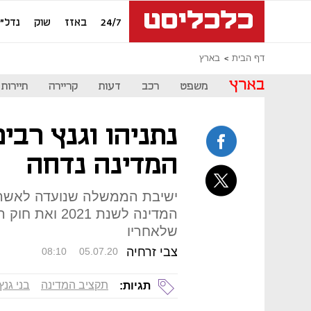
24/7
באזז
שוק
נדל"ן
דף הבית
בארץ
בארץ
משפט
רכב
דעות
קריירה
תיירות
נתניהו וגנץ רבי
המדינה נדחה
ישיבת הממשלה שנועדה לאשר 
המדינה לשנת 21
שלאחריו
צבי זרחיה
08:10
05.07.20
תקציב המדינה
בני גנץ
תגיות: