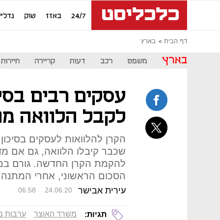
24/7
באזז
שוק
נדל"ן
דף הבית
בארץ
בארץ
משפט
רכב
דעות
קריירה
תיירות
עסקים רבים בסיכ
לקבל הלוואה מה
הקרן להלוואות לעסקים בסיכון 
שכבר קיבלו הלוואה, גם אם מד
להקמת הקרן החדשה. גורם במע
הסכום הראשוני, אחרי המתנה 
עירית אבישר
06:58
24.06.20
משרד האוצר
ערבות מ
תגיות: