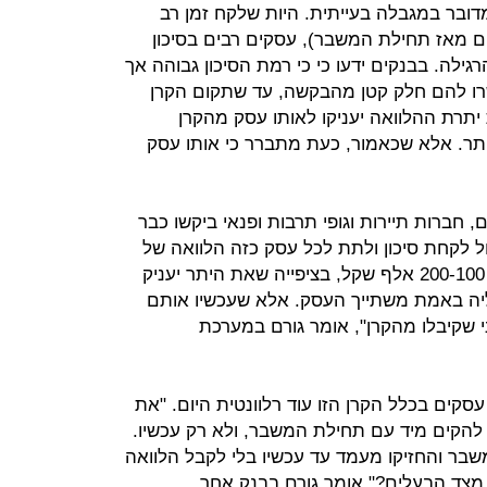
ובר במגבלה בעייתית. היות שלקח זמן רב
הקרן הזו (יותר מ־3 חודשים מאז תחילת המשבר), עסקים רבים בסיכון
גילה. בבנקים ידעו כי כי רמת הסיכון גבוהה אך
שרו להם חלק קטן מהבקשה, עד שתקום הקרן
תרת ההלוואה יעניקו לאותו עסק מהקרן
תר. אלא שכאמור, כעת מתברר כי אותו עסק
 חברות תיירות וגופי תרבות ופנאי ביקשו כבר
ל לקחת סיכון ולתת לכל עסק כזה הלוואה של
מאות אלפי שקלים, אז הוא נתן להם 200-100 אלף שקל, בציפייה שאת היתר יעניק
ליה באמת משתייך העסק. אלא שעכשיו אותם
 שקיבלו מהקרן", אומר גורם במערכת
קים בכלל הקרן הזו עוד רלוונטית היום. "את
ם להקים מיד עם תחילת המשבר, ולא רק עכשיו.
בר והחזיקו מעמד עד עכשיו בלי לקבל הלוואה
מצד הבעלים?" אומר גורם בבנק אחר.