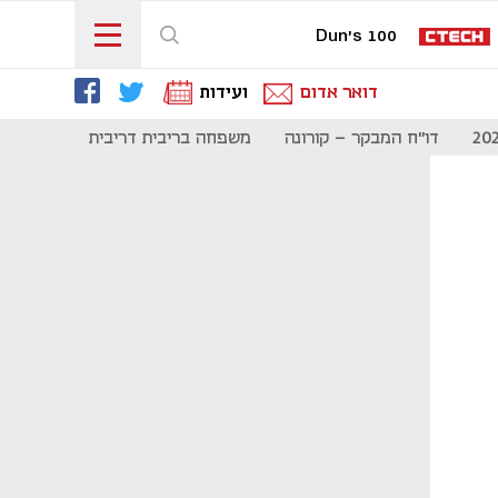
Dun's 100
דואר אדום
ועידות
דו"ח המבקר - קורונה
משפחה בריבית דריבית
תקשורת