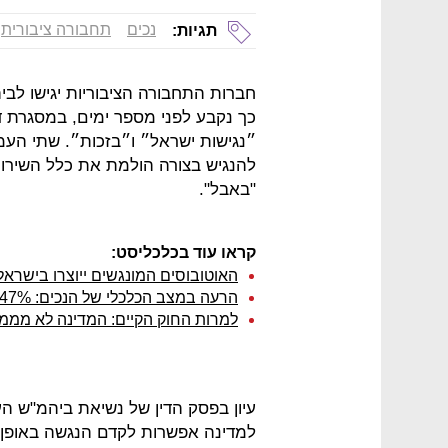
נכים
תחבורה ציבורית
תגיות:
חברות התחבורה הציבוריות יגישו לבי
כך נקבע לפני מספר ימים, במסגרת ד
״נגישות ישראל״ ו״בזכות״. שתי העמו
להנגיש בצורה הולמת את כלל השירות
"באבל".
קראו עוד בכלכליסט:
האוטובוסים המונגשים ייוצרו בישרא
הרעה במצב הכלכלי של הנכים: 47% לא גומרים את החודש
למרות החוק הקיים: המדינה לא מממש
עיון בפסק הדין של נשיאת ביהמ"ש ה
למדינה אפשרות לקדם הנגשה באופן ע