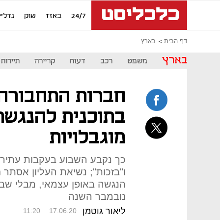
24/7
באזז
שוק
נדל"ן
דף הבית
בארץ
בארץ
משפט
רכב
דעות
קריירה
תיירות
חברות התחבורה ה
בתוכנית להנגשת
מוגבלויות
כך נקבע השבוע בעקבות עתירה
ו"בזכות"; נשיאת העליון אסתר
הנגשה באופן עצמאי, מבלי שבג
נובמבר השנה
ליאור גוטמן
11:20
17.06.20