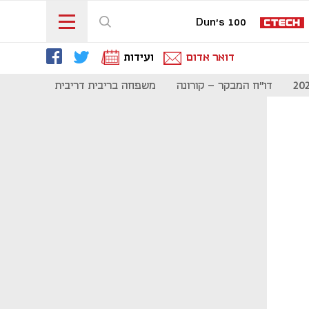
Dun's 100
דואר אדום
ועידות
דו"ח המבקר - קורונה
משפחה בריבית דריבית
תקשורת