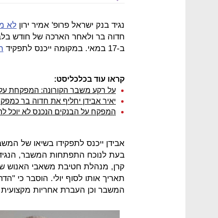
נגיד בנק ישראל פרופ' אמיר ירון
לא מ
חדוה בר ולאחר הארכה של חודש בל
ב-17 במאי. במקומה ייכנס לתפקיד
ה
קראו עוד בכלכליסט:
על רקע משבר הקורונה: המפקחת על
יאיר אבידן יחליף את חדוה בר כמפק
המפקח על הבנקים הנכנס לא יוכל לה
אבידן ייכנס לתפקידו בשיאו של המשב
בעת לנוכח התפתחות המשבר, הנגיד 
קרן, מנהלת חטיבת משאבי האנוש שה
תאריך אותו לסוף יולי. הוסבר כי "
המשבר וכן העברת אחריות מקצועית 