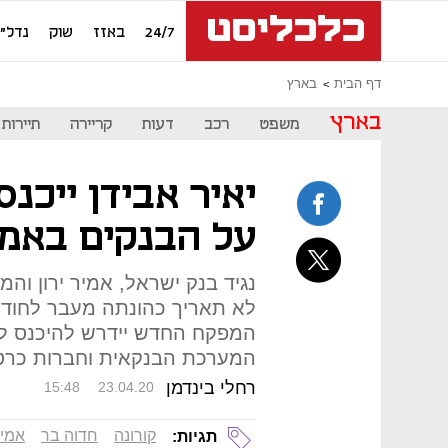
24/7
באזז
שוק
נדל"ן
דף הבית
בארץ
בארץ
משפט
רכב
דעות
קריירה
תיירות
יאיר אבידן ייכנ
על הבנקים באמ
נגיד בנק ישראל, אמיר ירון וה
לא תאריך כהונתה מעבר לחוד
המפקח החדש יידרש להיכנס ל
המערכת הבנקאית וחברות כרט
רחלי בינדמן
15:48
23.04.20
קורונה
חדוה בר
אמיר
תגיות: