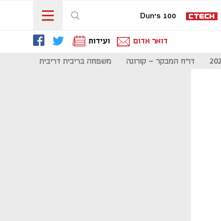
Dun's 100
דואר אדום
ועידות
דו"ח המבקר - קורונה
משפחה בריבית דריבית
תקשורת