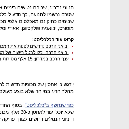
חניוני נתב"ג, שרובם נטושים בימים 
שטרם נרשמו לתנועה, כך נודע ל"כלכל
שבימים כתיקונם מאכלסים אלפי מכוני
מוטורס, יבואנית פולקסווגן, אאודי וס
קראו עוד בכלכליסט:
יבואני הרכב נדרשים לפנות את המכונ
יבואני הרכב יוכלו לבטל רישום של מ
ענף הרכב במדרון: 15 אלף מסירות בלבד במרץ - ירידה של 50% לעומת אשתקד
יודגש כי אחסון של מכוניות חדשות לח
מהלך חריג במיוחד שלא בוצע מעולם.
כפי שנחשף ב"כלכליסט",
בסוף החודש 
שלא יוכלו עוד 
וחניוני הנמלים דרושים לצורך פריקה של 