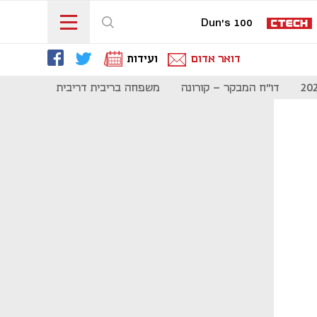
Dun's 100
דואר אדום
ועידות
דו"ח המבקר - קורונה
משפחה בריבית דריבית
תקשורת