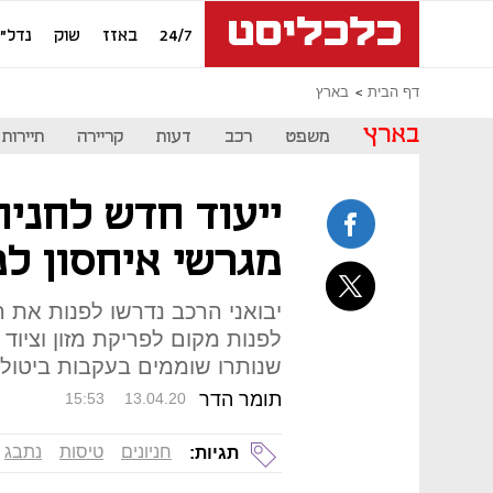
24/7
באזז
שוק
נדל"ן
דף הבית
בארץ
בארץ
משפט
רכב
דעות
קריירה
תיירות
ייעוד חדש לחניו
מגרשי איחסון למ
יבואני הרכב נדרשו לפנות את 
לפנות מקום לפריקת מזון וציוד 
שנותרו שוממים בעקבות ביטול
תומר הדר
15:53
13.04.20
חניונים
טיסות
נתבג
תגיות: