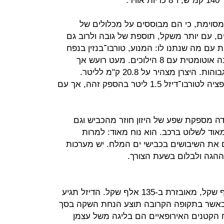
ר.
סוימת, כי הם מבוססים על מכלולים של
ים, עם יותר משקל, תוספת של גובה ולרוב גם
בודה מצוינת עם מה שנתנו לו: המנוע, טורבו־בנזין בנפח
1.2 ליטר מפיק 130 כ"ס ומשודך לתיבה אוטומטית עם 8 הילוכים. מעט רועש אך
מספק דחף משמעותי גם במהירויות גבוהות. היצרן מצהיר על 20.8 ק"מ לליטר.
במבחן הגענו ל־13.1 קמ"ל. יש גם אופציה לטורבו־דיזל 1.5 ליטר בהספק זהה, אך עם
השלדה מספקת שפע של היזון חוזר מהכביש וגם
אוד לשלוט ברכב. הוא נוח מאוד: למרות
 את השיבושים בכבישי ים המלח. יש מערכות
ההגה ולבלום בשעת הצורך.
2008 בנזין בסיסית תימכר ב-128 אלף שקל, מאובזרת ב-135 אלף שקל. הדיזל תגיע
 ב־130 אלף שקל, כאשר בתקופה הקרובה תוצע הנחת השקה בסך
שטח הקטנים האירופאיים הם בליגה משל עצמן