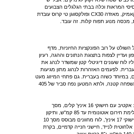
סי המראות וכלה בבתי הגלגלים הצבועים
בשחור. הנוסחה שלפיה נבנו סקודה קאמיק, מאזדה CX30 ופולקסווגן טי קרוס עובדת
, מכסה מנוע תפוח קלות. זה עובד.
מגע גדול השולט על רוב הפונקציות החיוניות, מדף
 ועדיין לצפות בתצוגת הנתונים וההגה, רעיון
הגה קטן, שמעליו לוח שעונים דיגיטלי קטן שמשדר לנהג את
ברית. לפעמים האזהרות לנהוג מתון מגיעות
ם, במיוחד כשזה בעברית. גם פתחי המיזוג מעט
נמוכים. מאחור יש שפע של מקום למשפחה קטנה, ולתא המטען נפח סביר של 405
-2008 תושק בארץ בשתי רמות גימור: אקטיב עם חישוקי 16 אינץ' קלים, מסך
מולטימדיה 7 אינץ', מצלמת רוורס, בלימת חירום אוטונומית עד 85 קמ"ש, ותיקון
סטייה מנתיב. הפרימיום משדרגת לחישוקי 17 אינץ', לוח מחוונים מבוסס מסך 10
לחוטית לנייד, חיישני חנייה קדמיים, בקרת