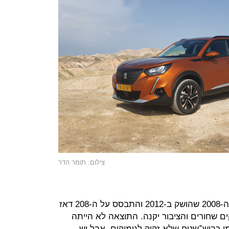
צילום: תומר הדר
בפיג'ו היו בטוחים שהדור הראשון של ה-2008 שהושק ב-2012 והתבסס על ה-208 דאז
ם שחורים והציבור יקנה. התוצאה לא הייתה
החדש נראה כמו כביש־שטח שלא זקוק לגימיקים. אבל יש