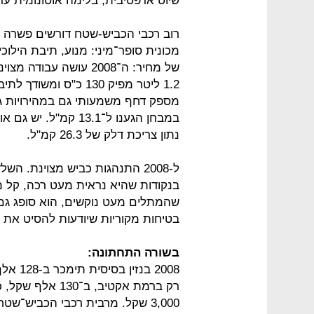
שיוט אדפטיבית, בלימה אוטונומית עד 140 קמ"ש, ו־8 כריות אווי
רוב רכבי הכביש-שטח דורשים פשרה מ
מכונית סופר־מיני: מנוע, תיבת הילוכ
של מחיר: ה־2008 עושה ע
נתון צריכת דלק של 26.3 קמ"ל.
ל-2008 התנהגות כביש מצוינת. 
בנקודות שהיא נראית מעט רכה, קל מ
שהמתלים מעט נוקשים, הוא סופג גם
בטיחות מקוריות שיודעות להסיט את 
בשורה התחתונה:
רק ברמת אקטיב,
3,000 שקל. מרבית רכבי הכביש־