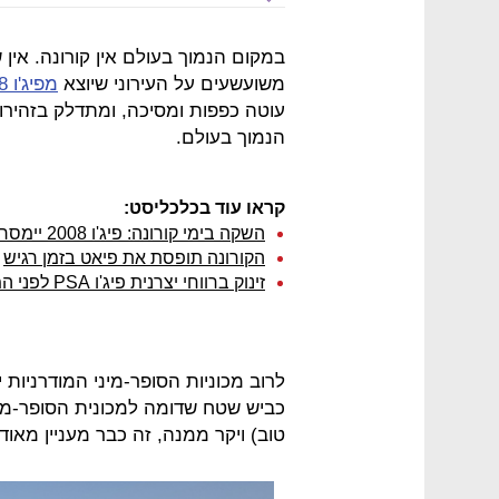
במקום הנמוך בעולם אין קורונה. אין
משועשעים על העירוני שיוצא
מפיג'ו 2008 חדשה
הנמוך בעולם.
קראו עוד בכלכליסט:
השקה בימי קורונה: פיג'ו 2008 יימסר ללקוחות בבית
הקורונה תופסת את פיאט בזמן רגיש
זינוק ברווחי יצרנית פיג'ו PSA לפני המיזוג עם פיאט
לרוב מכוניות הסופר-מיני המודרניות 
כביש שטח שדומה למכונית הסופר-מינ
טוב) ויקר ממנה, זה כבר מעניין מאוד.