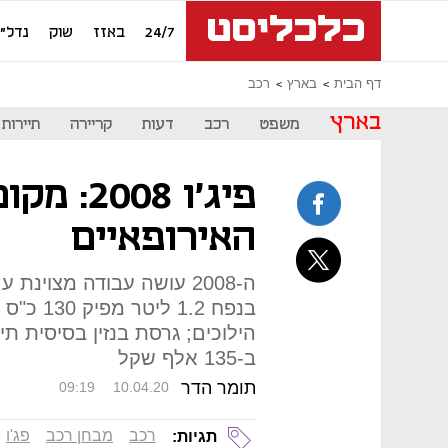
24/7
באזז
שוק
נדל"ן
דף הבית
בארץ
רכב
בארץ
משפט
רכב
דעות
קריירה
תיירות
פיג'ו 08
האירופאיים
ה-2008 עושה עבודה מצוינת
ב-135 אלף שקל
תומר הדר
09:19
10.04.20
רכב
מבחן רכב
פג'ו
תגיות: