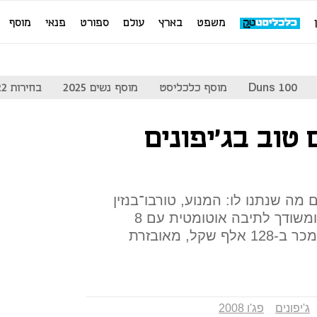
משפט
בארץ
עולם
ספורט
פנאי
מוסף
Duns 100
מוסף כלכליסט
מוסף נשים 2025
בחירות 2022
20: מקום טוב בג'יפונים
 עם מה שנתנו לו: המנוע, טורבו־בנזין
בנפח 1.2 ליטר מפיק 130 כ"ס ומשודך לתיבה אוטומטית עם 8
הילוכים; גרסת בנזין בסיסית תימכר ב-128 אלף שקל, מאובזרת
ג'יפונים
פג'ו 2008