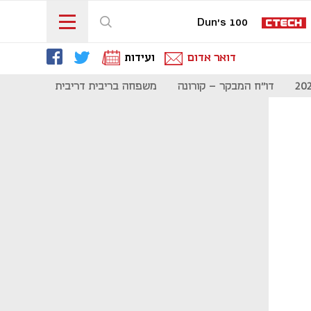
Dun's 100
דואר אדום
ועידות
דו"ח המבקר - קורונה
משפחה בריבית דריבית
תקשורת