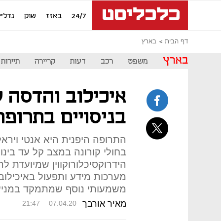
24/7
באזז
שוק
נדל"ן
דף הבית
בארץ
בארץ
משפט
רכב
דעות
קריירה
תיירות
איכילוב והדסה ע
בניסויים בתרופת
התרופה היפנית היא אנטי ויראלי
בחולי קורונה במצב קל עד בינו
הידרוקסיכלורוקווין שמיועדת לר
מערכות מידע ותפעול באיכילוב:
משמעותי נוסף שמתמקד במני
מאיר אורבך
21:47
07.04.20