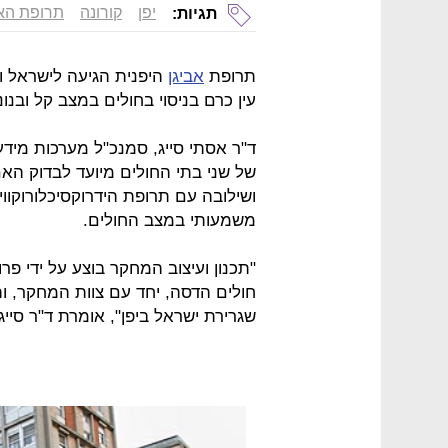
יפן
קורונה
תרופת האב
תגיות:
תרופת
אביגן
היפנית הגיעה לישראל וב
עין כרם בניסוי בחולים במצב קל ובנונ
ד"ר אסתי סייג, סמנכ"ל מערכות מיד
של שני בתי החולים מיועד לבדוק האם
ושילובה עם תרופת הידרוקסיכלורוקווי
משמעותי במצב החולים.
"תכנון ועיצוב המחקר בוצע על ידי פרו
חולים הדסה, יחד עם צוות המחקר, ו
שגרירת ישראל ביפן", אומרת ד"ר סייג.