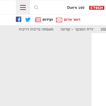
Dun's 100
דואר אדום
ועידות
דו"ח המבקר - קורונה
משפחה בריבית דריבית
תקשורת