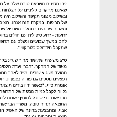
זיהו הסינים השפעה טובה שלה על חו
שאינם מחקרים קליניים על הצלחות בש
ובשילוב מנגוני תקיפה והשילוב היה 
של תרופות. במקרה הזה אנחנו רוצים
והאביגן שפוגעת בתהליך השכפול שמא
זרועות - זרוע טיפולית עם חולים בחולי
להם במשך שבועיים ונשלב עם תרופת ה
שתקבל הידרוקסיכלורוקווין".
סייג משערת שאישור מהיר שיגיע בקר
מאוד של המחקר. "חברי ועדת הלסינ
המועד נשיג אישורים ומייד לאחר הח
רפואיים נוספים גם פוריה בצפון וסו
אומרת סייג. "כאשר יהיו בידינו תוצ
נקווה לקבל כמות נוספת של התרופה
הבריאות כדי שיוכל להוסיף אותה ל
התוצאה תהיה טובה, משרד הבריאות 
אביגן ומתבצעת בחינה של האפיק הזה
תוצאות ותרופות זמינה".