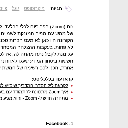
מיקרוסופט
גוגל
פייס
תגיות:
זום (Zoom) הפך כיום לכלי הב
הקורונה היו כאן לא מעט חברות טכנול
לא פחות. בעקבות ההצלחה המסחררת 
על מנת לקבל נתח מהתהילה. אז לכל
חששות ביטחון המידע שעלו לאחרונה 
אחרת, הכנו לכם רשימה של חמשת שירו
קראו עוד בכלכליסט:
לקראת ליל הסדר: המדריך שיסייע לכם 
איך Zoom מתכוונת להתמודד עם בעיות האבטחה שהתגלו אצלה?
מתחרה חדש ל- Zoom - והוא מגיע מתל אביב
1. Facebook