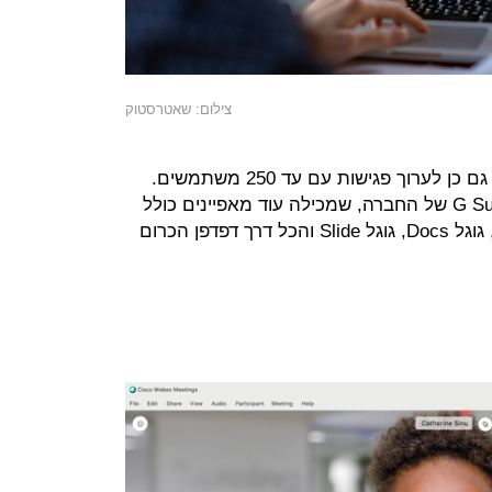
צילום: שאטרסטוק
החלופה של גוגל לזום מאפשרת לכם גם כן לערוך פגישות עם עד 250 משתמשים.
השירות הזה הוא חלק מחבילת ה-G Suite של החברה, שמכילה עוד מאפיינים כולל
צ'אט, וגישה גוגל Drive, גוגל Sheets, גוגל Docs, גוגל Slide והכל דרך דפדפן הכרום