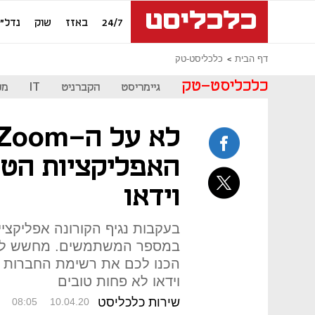
24/7
באזז
שוק
נדל"ן
דף הבית
כלכליסט-טק
כלכליסט-טק
גיימריסט
הקברניט
IT
מכ
האפליקציות הטו
וידאו
במספר המשתמשים. מחשש לעו
הכנו לכם את רשימת החברות ה
וידאו לא פחות טובים
שירות כלכליסט
08:05
10.04.20