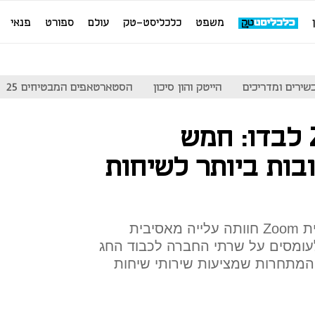
משפט
כלכליסט-טק
עולם
ספורט
פנאי
שירים ומדריכים
הייטק והון סיכון
הסטארטאפים המבטיחים 25
לא על ה-Zoom לבדו: חמש
בות ביותר לשיחות
בעקבות נגיף הקורונה אפליקציית Zoom חוותה עלייה מאסיבית
מסים על שרתי החברה לכבוד החג
מתחרות שמציעות שירותי שיחות