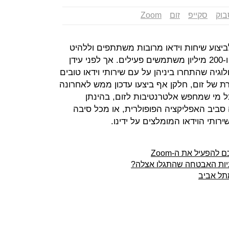
בוק
סקייפ
זום
Zoom
לעדי לביצוע שיחות וידאו מרובות משתתפים וללהיט
של ממש עם מנייה המזנקת לשמיים ו-200 מיליון משתמשים פעילים. אך לפני עידן
וגיה שהתחרו ביניהן על עם שירותי וידאו טובים
של זום, חלקן אף ביצעו עדכון ממש לאחרונה
 מי שמחפש אלטרנטיבות לזום, בהינתן
סביב האפליקציה הפופולרית, או מכל סיבה
תי הוידאו המומלצים על ידינו.
להפעיל את ה-Zoom