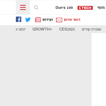
מוסף
Dun's 100
דואר אדום
ועידות
שוברת קודים
CES2023
+GROWTH
יומנו של סטארט