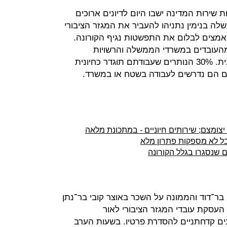
 שירות המדינה ישבו היום לדיונים ארוכים
 בנימין נתניהו להעביר את המגזר הציבורי
מצים לבלום את התפשטות נגיף הקורונה.
יפה היא לשחרר לחופשה 70% מהעובדים במשרדי הממשלה והרשויות
המקומיות, שעבודתם תוגדר כלא חיונית. 30% הנותרים שעבודתם תוגדר כחיונית
ם הם נדרשים לעבודה בשטח או במשרד.
יצומצם; שירותים חיוניים - במתכונת מלאה
בל לא מספקות פתרון מלא
 שנסגרו בגלל הקורונה
ן בר־דוד והממונה על השכר באוצר קובי בר־נתן
העסקת עובדי המגזר הציבורי לאור
ונים קדחתניים להסדרת פרטיו. בשעות הערב