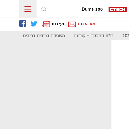
Dun's 100
דואר אדום
ועידות
דו"ח המבקר - קורונה
משפחה בריבית דריבית
תקשורת