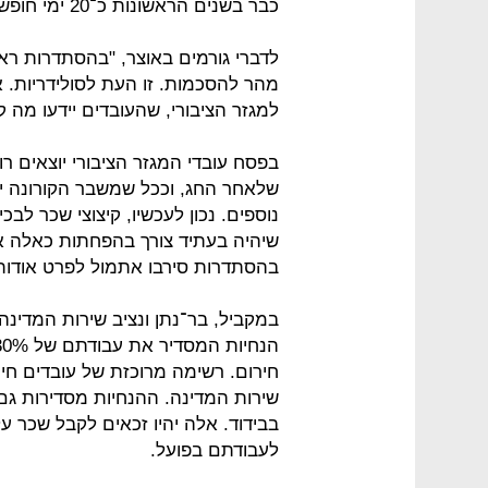
כבר בשנים הראשונות כ־20 ימי חופש בשנה, ואלה עולים עם הוותק.
לדברי גורמים באוצר, "בהסתדרות ראו
מהר להסכמות. זו העת לסולידריות.
למגזר הציבורי, שהעובדים יידעו מה 
בפסח עובדי המגזר הציבורי יוצאים ר
שלאחר החג, וככל שמשבר הקורונה יי
נוספים. נכון לעכשיו, קיצוצי שכר לבכי
שיהיה בעתיד צורך בהפחתות כאלה או
בהסתדרות סירבו אתמול לפרט אודו
במקביל, בר־נתן ונציב שירות המדינ
חירום. רשימה מרוכזת של עובדים חיו
שירות המדינה. ההנחיות מסדירות גם
בבידוד. אלה יהיו זכאים לקבל שכר
לעבודתם בפועל.