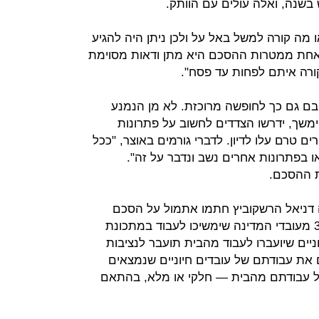
 מה קורה למשל באל על ולכן ניתן היה להגיע
 אחת ממטרות ההסכם היא מתן ודאות מסוימת
קורה איתם לפחות עד פסח".
ובם גם כך לחופשה מרוכזת. לא מן הנמנע
משך, ידרשו הצדדים לחשוב על פתרונות
רים טרם עלו לדיון. לדברי גורמים באוצר, "ככל
 בפתרונות אחרים נשב ונדבר על זה".
ת ההסכם.
ה דניאל הרשקוביץ חתמו אתמול על הסכם
הנחיות המסדיר את עבודתם של 30% מעובדי המדינה שימשיכו לעבוד במתכונת
ניים שיועברו לעבוד מהבית תועבר לנציבות
 את עבודתם של עובדים חיוניים שנמצאים
 על עבודתם מהבית — חלקי או מלא, בהתאם