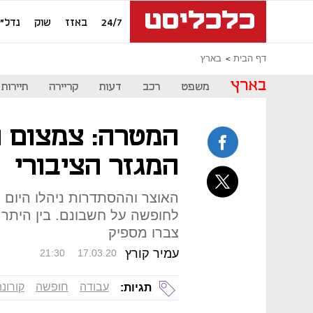
24/7
באזז
שוק
נדל"ן
דף הבית
בארץ
בארץ
משפט
רכב
דעות
קריירה
תיירות
המטרה: צמצום 
המגזר הציבורי
לחופשה על חשבונם. בין היתר,
צברו מספיק
עמיר קורץ
21:30
17.03.20
עבודה
חופשה
קורונ
תגיות: