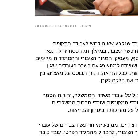
צילום: דוברות ופרסום בהסתדרות
ד שנקבע שאינו דרוש לעבודה בתקופת
חופשה שצבר. במהלך חג הפסח יחולו תנאי
סף, מעסיקי המגזר הציבורי וההסתדרות מקימים
שנועדה למנוע פגיעה בשכר העובדים שאין
. ככל הנראה, הקרן תבוסס על מאצ'ינג בין
 את חלקה לקרן.
חול על עובדי משרדי הממשלה, יחידות הסמך
בדי המקומיות ועובדי חברות ממשלתיות
ל על מערכות הביטחון והבריאות.
הצדדים, ממוצע ימי החופש הצבורים של עובדי
בורי עומד על 30‑35. במגזר הציבורי, להבדיל מהמגזר הפרטי, עובד צובר