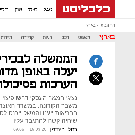
24/7
באזז
שוק
נדל"ן
דף הבית
בארץ
בארץ
משפט
רכב
דעות
קריירה
תיירות
הממשלה לבכירי 
יעלה באופן מדו
הערכות פסיכולוג
נציגי המגזר העסקי דרשו פיצו
משבר הקורונה, במשרד האוצר 
הבריאות ייענו והמשק ייכנס לסג
שיהיה קשה להתגבר עליו
רחלי בינדמן
09:05
15.03.20