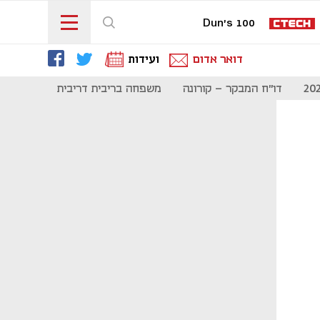
Dun's 100
דואר אדום
ועידות
דו"ח המבקר - קורונה
משפחה בריבית דריבית
תקשורת