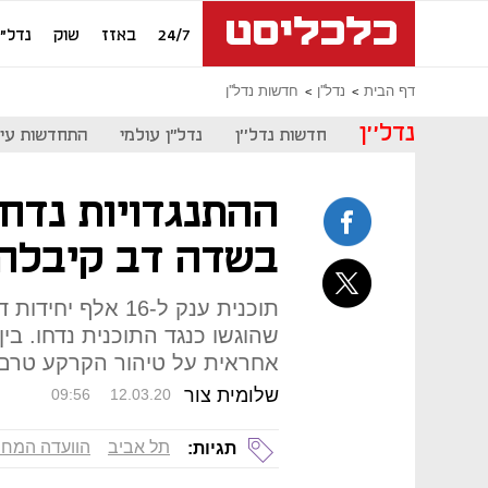
24/7
באזז
שוק
נדל"ן
דף הבית
נדל''ן
חדשות נדל''ן
נדל''ן
חדשות נדל''ן
נדל"ן עולמי
התחדשות עיר
ההתנגדויות נדחו
בשדה דב קיבלה
תוכנית ענק ל-16 א
שהוגשו כנגד התוכנית נדחו. בי
אחראית על טיהור הקרקע טרם 
שלומית צור
09:56
12.03.20
תל אביב
הוועדה המחוז
תגיות: