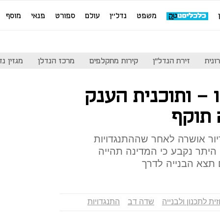
משפט
נדל''ן
עולם
ספורט
פנאי
מוסף
ונית
זירת הנדל"ן
קירות מתקלפים
מרכז הנדלן
מגזין נדל"ן
 - ותוכנית הענק
 תוקף
לף יחידות דיור אושרה לאחר שההתנגדויות
ן היתר נקבע כי המדינה תהייה
תצא הבנייה לדרך
ית לתכנון ולבנייה
שדה דב
התנגדויות