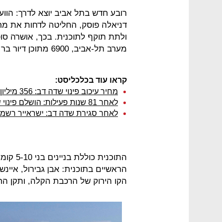
רובע חדש בתל אביב יוצא לדרך: הווע
דניאלה פוסק, החליטה לדחות את מרב
מערב תל-אביב, 6900 מתוכן דיור בר השגה ודירות קטנות.
קראו עוד בכלכליסט:
מחיר עיכוב פינוי שדה דב: 356 מיליון שקל לבעלים
לאחר 81 שנות פעילות: הושלם פינוי שדה דב בתל-אביב
לאחר סגירת שדה דב: ישראייר רשמה ירידה 
הראשיים בתוכנית: אבן גבירול, איינשט
הקו הירוק של הרכבת הקלה, ותקן החנ