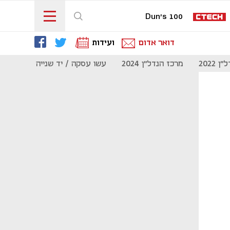
Dun's 100
דואר אדום
ועידות
 2022
מרכז הנדל"ן 2024
עשו עסקה / יד שנייה
מוסף נדל