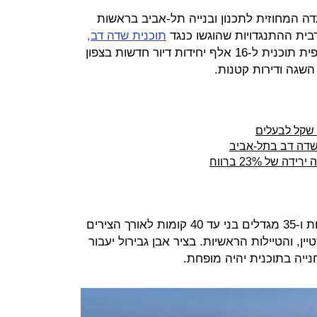
דה המחוזית לתכנון ובנייה תל-אביב בראשות
ית ההתנגדויות שהוגשו כנגד
תוכנית שדה דב,
ולתת תוקף לתוכנית. בכך, אושרה סופית תוכנית ל-16 אלף יחידות דיור חדשות בצפון
של 23% ברווח
התוכנית כוללת בניינים בני 5-10 קומות ו-35 מגדלים בני עד 40 קומות לאורך הצירים
יין, והטיילות הראשיות. בציר אבן גבירול יעבור
ייה בתוכנית יהיה מופחת.